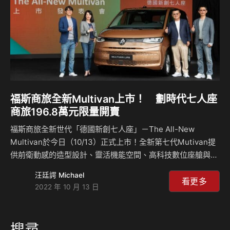
簧，讓車高…
福斯商旅全新Multivan上市！ 劃時代七人座
商旅196.8萬元限量開賣
福斯商旅全新世代「德國新創七人座」－The All-New
Multivan於今日（10/13）正式上市！全新第七代Mutivan提
供前衛動感的造型設計、靈活機能空間、高科技數位座艙與輕
量化座椅設計，同時更已進化構築在MQB轎式底盤平台之
汪廷諤 Michael
上，還具備同級唯一標配的鷗翼式多功能桌。另外，新
看更多
2022 年 10 月 13 日
Multivan亦全面導入新世代娛樂系統，與符合Level 2半自動
駕駛輔助等級的「IQ.DRIVE」智能駕駛輔助系統，賦予乘客更
頂級的駕乘、舒適及安全性表現。 大改款Multivan融合福斯
搜尋