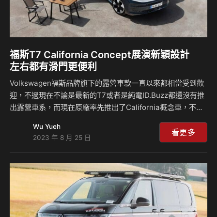
福斯T7 California Concept展演新穎設計
左右都有滑門更便利
Volkswagen福斯品牌旗下的露營車款一直以來都相當受到歡
迎，不過現在不論是最新的T7或者是純電ID.Buzz都還沒有推
出露營車系，而現在原廠率先推出了California概念車，不僅
是該車系當中第一次採用了混合動力，並且在兩側都加上了滑
Wu Yueh
門設計，雖然這只是概念而已，但相信在真實的量產車上也會
看更多
2023 年 8 月 25 日
朝這個方向進行規劃。 目前這輛California還是概念車而已，
因此關於動力細節部分並沒有公開，但是在T7 Multivna身上
的eHybrid系統當中是採用1.4升四缸引擎搭配電動馬達擁有
218匹(PS)的綜效馬力，而因為PHEV的緣故，讓車輛擁有更
充分的電源進行露營使用，當然這輛車跟1988年以來…