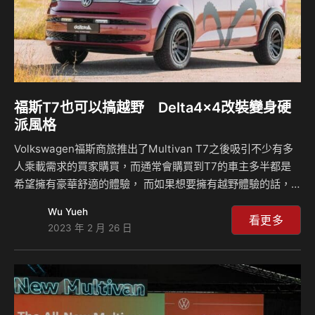
福斯T7也可以搞越野 Delta4x4改裝變身硬
派風格
Volkswagen福斯商旅推出了Multivan T7之後吸引不少有多
人乘載需求的買家購買，而通常會購買到T7的車主多半都是
希望擁有豪華舒適的體驗， 而如果想要擁有越野體驗的話，
現在透過Delta4x4這家德國改專廠，將可以實現你冒險的願
Wu Yueh
望，他們將T7這輛車增高了4公分之多，換上了更多的防刮材
看更多
2023 年 2 月 26 日
質套件，另外也擁有了全地形輪胎加持，將可以讓你在越野的
路面上有著更強大的抓地力，雖然對於舒適度來說將會有些影
響，不過粗獷的越野風格肯定會吸引許多玩家注意。
Delta4x4將福斯Multivan T7改裝成可以來到深山越野的車
款，車輛換裝了全新的Bilstein倍適登避震器以及Eibach的彈