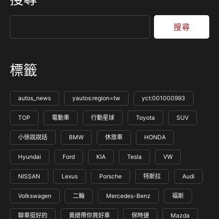
商旅經典與創新的獨特設計，去年成功奪得德國紅點設計大獎
（Red Dot Design Award）「Best of the…
搜尋
標籤
autos_news
yautos:region=tw
yct:001000993
TOP
電動車
行動星球
Toyota
SUV
小徐說說話
BMW
休旅車
HONDA
Hyundai
Ford
KIA
Tesla
VW
NISSAN
Lexus
Porsche
特斯拉
Audi
Volkswagen
二輪
Mercedes-Benz
福斯
聊車挺好的
黃總帶你買好車
保時捷
Mazda