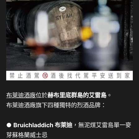
布萊迪酒廠
位於
赫布里底群島的艾雷島
。
布萊迪酒廠旗下四種獨特的烈酒品牌：
●
Bruichladdich 布萊迪
，無泥煤艾雷島單一麥
芽蘇格蘭威士忌