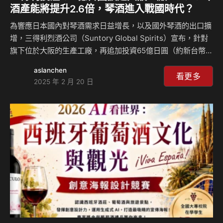
酒產能將提升2.6倍，琴酒進入戰國時代？
為響應日本國內對琴酒需求日益增長，以及國外琴酒的出口擴
增，三得利烈酒公司（Suntory Global Spirits）宣布，針對
旗下位於大阪的生產工廠，再追加投資65億日圓（約新台幣
14億）。這也是繼2024年6月，保樂力加針對日本季之美（KI
aslanchen
NO BI）琴酒品牌斥資2,500萬歐元（約新台幣8億5千餘
看更多
2025 年 2 月 20 日
萬），在京都府龜岡市興建一座完全以水力、風力、太陽能以
及地熱供應再生能源的琴酒酒廠之後，另一家公布投注鉅資擴
建琴酒廠的大型企業。 三得利大阪工廠是該公司旗下 「六
Roku」 琴酒以及其他烈酒、利口酒的生產基地。本次投資的
重點是在大阪工廠內新建一座名為「大阪烈酒和利口酒精釀酒
廠」的設施。新工…