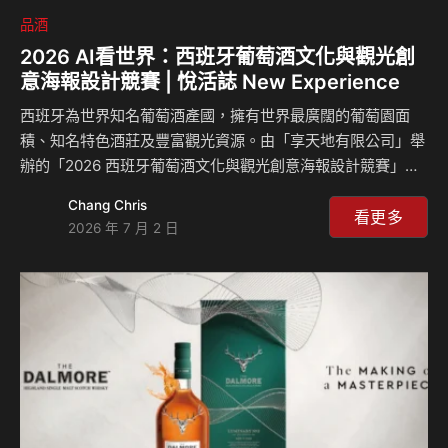
品酒
2026 AI看世界：西班牙葡萄酒文化與觀光創
意海報設計競賽 | 悅活誌 New Experience
西班牙為世界知名葡萄酒產國，擁有世界最廣闊的葡萄園面
積、知名特色酒莊及豐富觀光資源。由「享天地有限公司」舉
辦的「2026 西班牙葡萄酒文化與觀光創意海報設計競賽」即
將正式開跑！此競賽希望藉由海報設計，讓參賽者認識西班牙
Chang Chris
酒莊、萄萄酒產品及著名旅遊景點，培養資訊整合、視覺設
看更多
2026 年 7 月 2 日
計、觀光行銷及生成式AI應用能力。 不知道該從何下手？沒關
係，主辦單位特地為大家整理了三大創意組別範例，看完保證
靈感大爆發！ 組別一：【酒莊行銷組】靈感：這不是酒莊，
是藝術品的殿堂 西班牙許多酒莊早已跳脫傳統農舍，邀請全
球頂尖建築大師跨界打造，完美融合了「美酒與超未來視
覺」。以下舉列三家酒莊給各位參考： 里斯卡酒莊 (Marqu…