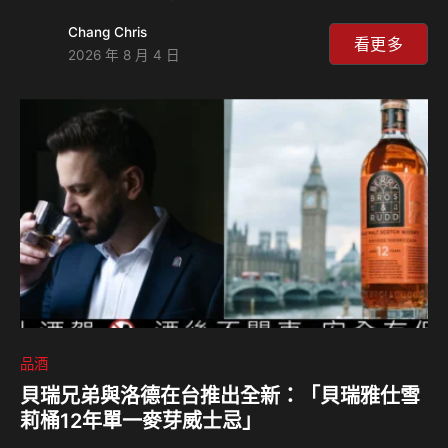
商品，更是一場品牌、產地與消費者共同期待的夏日約定。
Chang Chris
秉持著「今天喝好一點」的理念，SUNMAI金色三麥相信，一
看更多
2026 年 8 月 4 日
瓶好酒的起點，來自於一片用心栽種的土地；並以一斤西瓜釀
一罐的真材實料，與阿強西瓜一同將產地最真實的風味完整封
存。今年更擴大鋪貨規模，8月5日起，SUNMAI金色三麥「這
夏有瓜調酒」於全台全家便利商店及LOPIA樂比亞陸續上架，
讓來自花蓮玉里的清甜滋味，不只停留在瓜田間，而是從產地
走向餐桌、酒桌，也走進更多人的夏日生活。每罐…
品酒
貝瑞兄弟與洛德在台推出全新：「貝瑞雅仕雪
莉桶12年單一麥芽威士忌」