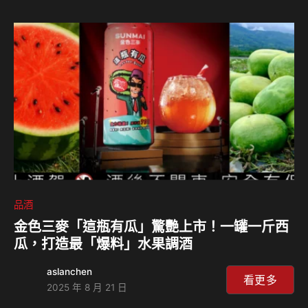
速其全球化佈局。 聯手在地專業儲存，打造「無縫」拍賣體
驗 Whisky Hammer 此次進軍亞洲，選擇與香港頂尖的恆溫
酒類儲存服務商 13 Degrees 紅酒倉 建立策略夥伴關係。透
過此中心，亞洲地區的收藏家將能享受在地化的專業服務，包
括： Whisky Hammer 聯合創辦人兼執行長 Daniel Miln…
品酒
金色三麥「這瓶有瓜」驚艷上市！一罐一斤西
瓜，打造最「爆料」水果調酒
aslanchen
看更多
2025 年 8 月 21 日