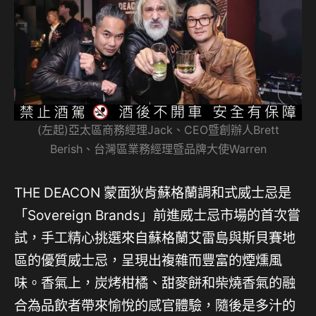
(左起)亞太區商務經理Jack、CEO暨創辦人Brett
Berish、台灣區業務經理暨品牌大使Warren
THE DEACON 蒙面狄肯蘇格蘭調和式威士忌是
「Sovereign Brands」前進威士忌市場的首次嘗
試，手工精心挑選來自蘇格蘭艾雷島與斯貝賽地
區的優質威士忌，呈現出複雜而豐富的煙燻風
味。香氣上，炭烤柑橘、甜麥餅和柴燒香氣的融
合為品飲者帶來愉悅的感官體驗，隨後是多汁的