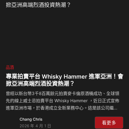
對話，也成為台灣威士忌市場中極具價值的收藏級作品。 跨
越 12年的熟成藝術：台灣首款奧特摩單桶震撼問世 有別於每
年例行…
品酒
專業拍賣平台 Whisky Hammer 進軍亞洲！會
掀亞洲高端烈酒投資熱潮？
曾經以新台幣3千8百萬餘元拍賣麥卡倫原酒桶成功、全球領
先的線上威士忌拍賣平台 Whisky Hammer ，近日正式宣佈
進軍亞洲市場，於香港成立全新業務中心。這是該公司繼
2025 年於荷蘭設立歐洲據點後，不到一年內的第二個重大海
Chang Chris
外擴展行動，這也代表此間來自蘇格蘭的家族企業，正積極加
看更多
2026 年 4 月 1 日