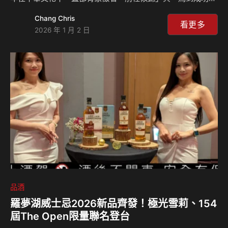
的喜祥寓意，而 2026 年更是特殊，讓我們一起簡單了解
Chang Chris
2026年的獨特性，以及看看有什麼新年應景禮盒推薦。 2026
看更多
2026 年 1 月 2 日
丙午馬年：烈火中的奔騰「赤馬」 2026 年歲次丙午，從天干
地支來看，「丙」屬火，「午」亦屬火，因此這一年被稱為
「赤馬年」或「火馬年」。2026 年也是「九紫離火運」能量
爆發的關鍵點，這一年五行火氣極旺，大環境會呈現一種「加
速度」狀態，無論是科技革新還是社會情緒，都會如同烈火般
迅速蔓延。 這是一個極具能量…
品酒
羅夢湖威士忌2026新品齊發！極光雪莉、154
屆The Open限量聯名登台