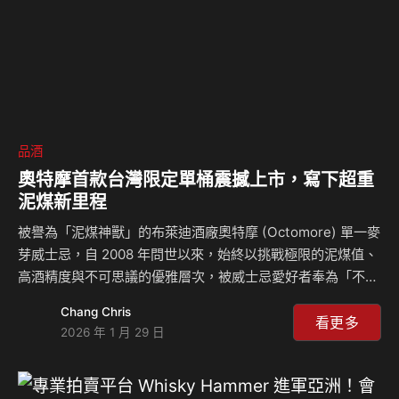
品酒
奧特摩首款台灣限定單桶震撼上市，寫下超重
泥煤新里程
被譽為「泥煤神獸」的布萊迪酒廠奧特摩 (Octomore) 單一麥
芽威士忌，自 2008 年問世以來，始終以挑戰極限的泥煤值、
高酒精度與不可思議的優雅層次，被威士忌愛好者奉為「不可
能的方程式 (The Impossible Equation) 」。 近日，布萊迪
Chang Chris
酒廠即將在台灣寫下全新里程碑——台灣首次推出奧特摩單桶
看更多
2026 年 1 月 29 日
裝瓶。本次推出的奧特摩台灣限定單桶，全球限量 240 瓶，
以更純粹、更直接的方式，完整保留酒廠一貫對風土、原料與
時間的極致追求，展現頂級泥煤威士忌與台灣藏家品味的深度