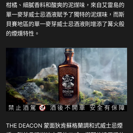
柑橘、細膩香料和酸爽的泥煤味，來自艾雷島的
單一麥芽威士忌酒液賦予了獨特的泥煤味，而斯
貝賽地區的單一麥芽威士忌酒液則增添了篝火般
的煙燻特性。
THE DEACON 蒙面狄肯蘇格蘭調和式威士忌煙