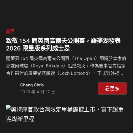
品酒
致敬 154 屆英國高爾夫公開賽，羅夢湖發表
2026 限量版系列威士忌
隨著第 154 屆英國高爾夫公開賽（The Open）即將於皇家伯
克戴爾球場（Royal Birkdale）點燃戰火，作為賽事官方指定
合作夥伴的羅夢湖蒸餾廠（Loch Lomond），正式對外揭曉
了其備受期待的 2026 年「高爾夫公開賽限量系列」。今年的
Chang Chris
新作不僅延續了蒸餾廠與體育盛事的緊密聯繫，更透過創新的
看更多
2026 年 4 月 17 日
桶陳技術，將威士忌與高爾夫球優雅且精準的特質完美結合。
2026 限量雙傑：Special Edition 與 Course Edition 隆重登
場 本次發表的系列包含兩款核心產品，皆由羅夢湖首席調酒
師 Michael Henry 親自操刀。 第一款為「The Open
Special …