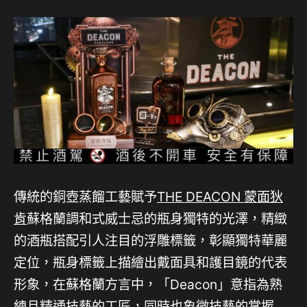
傳統的銅壺蒸餾工藝賦予
THE DEACON 蒙面狄
肯
蘇格蘭調和式威士忌的瓶身獨特的光澤，精緻
的酒瓶搭配引人注目的浮雕標籤，彰顯獨特華麗
定位，瓶身標籤上描繪出戴面具和護目鏡的代表
形象，在蘇格蘭方言中，「Deacon」意指為熟
練且精通技藝的工匠，同時也象徵技藝的掌握