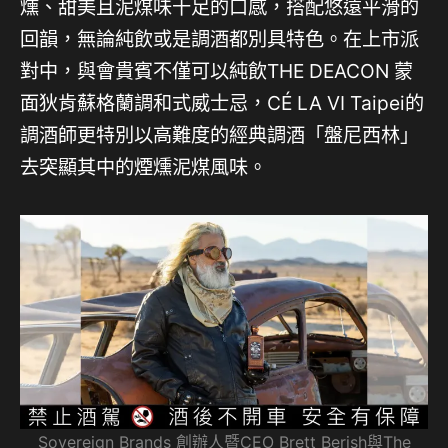
燻、甜美且泥煤味十足的口感，搭配悠遠平滑的
回韻，無論純飲或是調酒都別具特色。在上市派
對中，與會貴賓不僅可以純飲THE DEACON 蒙
面狄肯蘇格蘭調和式威士忌，CÉ LA VI Taipei的
調酒師更特別以高難度的經典調酒「盤尼西林」
去突顯其中的煙燻泥煤風味。
Sovereign Brands 創辦人暨CEO Brett Berish與The