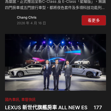
為靈感，正式推出全新C-Class 及 E-Class「星耀版」，無論
四門房車或五門旅行車型，都將夜色套件及多項科技功能列為
標準配備。透過最高超過 20 萬元價值的配備升級，不僅視覺
Chang Chris
張力翻新，更深度整合深受車主好評的操控黑科技與豪華數位
看更多
2026 年 4 月 16 日
科技，展現出同級距中無可撼動的產品競爭力。Mercedes-
Benz 再次定義豪華房車市場標竿，為追求卓越的車主，開啟
一段融合動感美學與極致尊榮的三芒星專屬旅程。 C-Class
星耀版：黑化美學與數位科技的全面進化 身為 Mercedes-
Benz 旗下最具代表性的中型豪華運動房車，C-Class 憑藉其
…
國內車訊
車壇快訊
LEXUS 新世代旗艦房車 ALL NEW ES 177