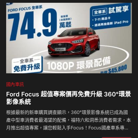
打造Kia全新3S展示中心，於１０／21日盛大開幕！除了使用
空間近900坪外，更呼應台南文化古都的底蘊，成為Kia全台
首座設置藝文空間區的展示中心！ 實現「Product產品、
Experience體驗、People人」三大策略，Kia總…
國內車訊
Ford Focus 超值專案價再免費升級 360°環景
影像系統
根據最新的新車購買調查顯示，360°環景影像系統已成為國
產中型車消費者最渴望的配備，福特六和洞悉消費者需求，本
月推出超值專案，讓您輕鬆入手Focus！Focus國產車系專案
價74.9萬起（含舊換新），較原建議售價優惠最高7萬元，再