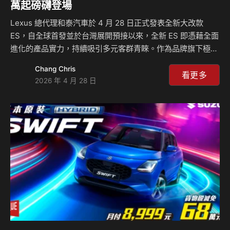
萬起磅礴登場
Lexus 總代理和泰汽車於 4 月 28 日正式發表全新大改款
ES，自全球首發並於台灣展開預接以來，全新 ES 即憑藉全面
進化的產品實力，持續吸引多元客群青睞。作為品牌旗下極具
代表性的經典車款，ES 一直以靜謐、舒適與優雅著稱；本次
Chang Chris
第八代大改款，則透過設計語彙、動力編成與智慧科技的全面
看更多
2026 年 4 月 28 日
升級，重新詮釋新世代中型旗艦房車的產品定位。 設計與座
艙全面進化，勾勒從容優雅的旗艦質感 全新 ES 以
「Experience Elegance and Electrified Sedan」為核心理
念，融合 Lexus 次世代設計語彙與電動化思維，從車身比
例、空間機能到座艙鋪陳進行整體優化。外觀汲取 LF-Z…