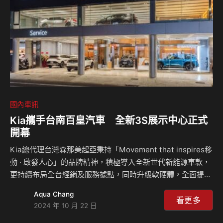
國內車訊
Kia攜手台南百皇汽車 全新3S展示中心正式
開幕
Kia總代理台灣森那美起亞秉持「Movement that inspires移
動 ‧ 啟發人心」的品牌精神，積極導入全新世代新能源車款，
更持續布局全台經銷及服務據點，同時升級軟硬體，全面提升
服務質量，滿足日漸倍增的市場需求。今年繼3月台東、4月
Aqua Chang
桃園、5月屏東、7月高雄等全新升級Kia新CI 2.0展示中心陸
看更多
2024 年 10 月 22 日
續開幕後，Kia總代理台灣森那美起亞更攜手台南百皇汽車，