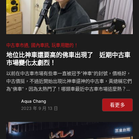
中古車市通
國內車訊
玩車用聽的！
地位比神車還要高的佛車出現了 近期中古車
市場變化太劇烈！
以前在中古車市場有些車一直被冠予”神車”的封號，價格好，
中古價挺，不過近開始出現比神車還神的中古車，黃總稱它們
為”佛車”，因為太熱門了！哪類車最近中古車市場這麼熱？大
大們不妨猜一下。除此之外，最近中古車市場大部分車款單價
Aqua Chang
繼續下修，包含超跑市場亦是如此？到底是怎麼回事？價格普
看更多
2023 年 9 月 13 日
遍下修多少？來聽黃總的分析！ 相關新聞：