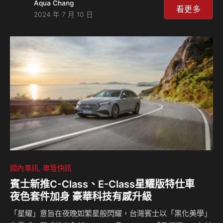
Aqua Chang
免費升級搭載1080P高畫質影像鏡頭的360°環景影像系統！
看更多
2024 年 7 月 10 日
在駕駛過程中擁有更全面的視野，輕鬆掌握周遭環境，安全無
虞。此外，原Ford車主換購指定車型，更享有5,000元配件
金，本月試駕Ford全車系還享週週抽最新iPad Pro，一兼二顧
揪伙馬上行動！。 國產中型車消費者最嚮往的配備，非360°
環景影像系統莫屬！Focus 憑藉著豐富配備、優異的駕馭樂趣
與安全性等產…
國內車訊
車壇快訊
賓士新推C-Class、E-Class星耀版特仕車
夜色套件加身 豪華科技有感升級
「星耀」意旨在夜晚如繁星般閃耀，台灣賓士以「黑化美學」