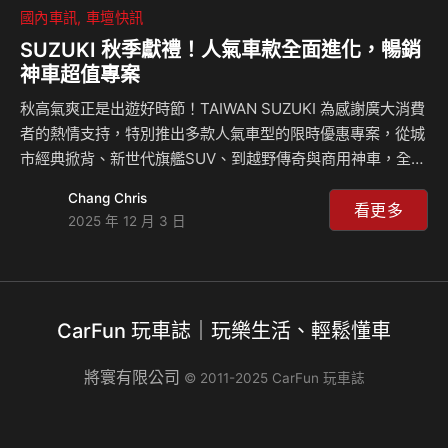
國內車訊
車壇快訊
SUZUKI 秋季獻禮！人氣車款全面進化，暢銷
神車超值專案
秋高氣爽正是出遊好時節！TAIWAN SUZUKI 為感謝廣大消費
者的熱情支持，特別推出多款人氣車型的限時優惠專案，從城
市經典掀背、新世代旗艦SUV、到越野傳奇與商用神車，全線
車款同步升級智慧安全科技，為消費者帶來更安心、更暢快的
Chang Chris
駕馭體驗。其中，深受台灣車迷喜愛的暢銷神車 SWIFT，更
看更多
2025 年 12 月 3 日
迎來 20 周年，推出史上最輕鬆的入主方案！ 暢銷神車
SWIFT 20 周年專案：月付 $8,999 輕鬆入主！ 自 2005 年登
陸台灣以來，SUZUKI SWIFT 憑藉其「極致剛好」的造車理
念，以精巧靈活的車身、緊湊的尺寸和充足的車室空間，迅速
CarFun 玩車誌｜玩樂生活、輕鬆懂車
成為城市經典車款。現行第四代 SWIFT 搭載輕油電技術，
擁…
將寰有限公司
© 2011-2025 CarFun 玩車誌