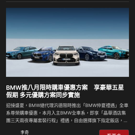
Style Design極夜曜影版車型，動力都搭載1.5 eTSI四缸渦輪
動力，並結合七速DSG雙離合器自手排變速箱，而底盤則為前
麥花臣、後多連桿懸吊結構設定。它的動力輸出雖非頂強，但
順暢、活潑不重拖；動態操控延續VW車系向來的沈穩紮實，
且比起來前款，更多…
BMW推八月限時購車優惠方案 享豪華五星
假期 多元優購方案同步實施
迎接盛夏，BMW總代理汎德限時推出「BMW仲夏禮遇」全車
系尊榮購車優惠，本月入主BMW全車系，即享「晶華酒店集
團三天兩夜專屬套裝行程」禮遇，自由選擇旗下指定飯店，享
受精緻住宿、美饌餐飲與多元休閒設施，開啟專屬於BMW車
李奇