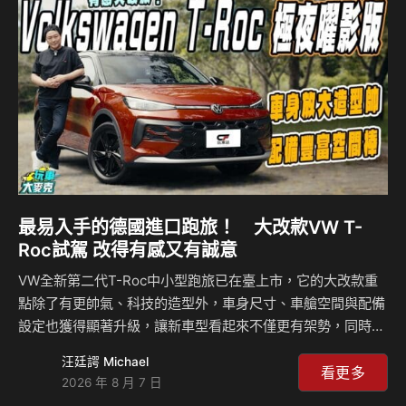
最易入手的德國進口跑旅！ 大改款VW T-
Roc試駕 改得有感又有誠意
VW全新第二代T-Roc中小型跑旅已在臺上市，它的大改款重
點除了有更帥氣、科技的造型外，車身尺寸、車艙空間與配備
設定也獲得顯著升級，讓新車型看起來不僅更有架勢，同時提
供更寬敞空間與更出色的機能。另外，我們試駕的Style
汪廷諤 Michael
Design極夜曜影版車型，更在車身內外增加了多項黑化設
看更多
2026 年 8 月 7 日
計，把整體運動感給拉到高點。 這次發表的Style Design與