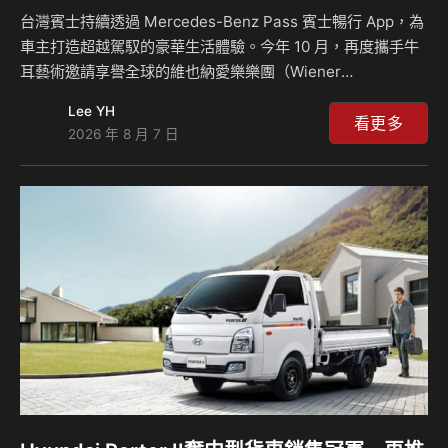
台灣賓士持續透過 Mercedes-Benz Pass 賓士暢行 App，為
車主打造超越駕馭的豪華生活體驗。今年 10 月，再度攜手牛
耳藝術邀請享譽全球的維也納愛樂樂團（Wiener
Philharmoniker）來台演出，由有「奇蹟指揮」美譽、甫獲
Lee YH
選擔任 2027 年維也納新年音樂會指揮的 Tugan Sokhiev 領
看更多
2026 年 8 月 7 日
軍，於 10 月 17 日獻上年度最受矚目的古典音樂盛宴。 2027
新年音樂會指揮Tugan Sokhiev領軍獻演 維也納愛樂樂團素
有古典樂壇「黃金之聲」美譽，以溫潤醇厚的音色、細膩精準
的演奏及深厚的音樂傳統享譽全球。而此次演出更由 Tugan
Sokhiev 領軍，為台灣…