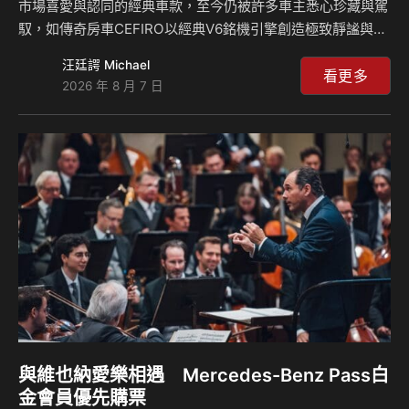
市場喜愛與認同的經典車款，至今仍被許多車主悉心珍藏與駕
馭，如傳奇房車CEFIRO以經典V6銘機引擎創造極致靜謐與渾
厚動力並存的豪華行車質感，搭配頂級旗艦尊榮內裝鋪陳，翻
汪廷諤 Michael
轉90年代消費者對房車的刻板認知，震撼臺灣汽車市場、創造
看更多
2026 年 8 月 7 日
熱銷傳奇。對NISSAN來說，守護這些經典車款繼續前行，不
僅僅是提供車輛定期保養與維修服務，而是用NISSAN引以為
傲的專業匠人精神，再次煥新這些經典車款，與車主共同實現
時光情懷的珍貴約定，重現當年馳騁街頭的風華與自信。 自
即日起至9月30日止，NISSAN針對NISSAN CEFIRO及
INFINITI G Se…
與維也納愛樂相遇 Mercedes-Benz Pass白
金會員優先購票