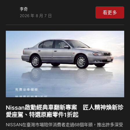
座艙細節，進一步演繹兼具奢華質感與卓越性能的 Super
李奇
Tourer 理念。 本次發表會中，全新 DB12 S 更與 DBX S、
看更多
2026 年 8 月 7 日
Vantage S 首度於台灣同台亮相，完整呈現 Aston Martin 高
性能「S」車系陣容。從 Super Tourer、前中置跑車到超高
性能豪華 SUV，三款車型以鮮明的產品定位，共同詮釋品牌
對性能與駕馭體驗的不斷追求，也展現「S」車系透過更強勁
的動力、更精準的操控表…
Nissan啟動經典車翻新專案 匠人精神煥新珍
愛座駕、特選原廠零件1折起
NISSAN在臺灣市場陪伴消費者走過68個年頭，推出許多深受