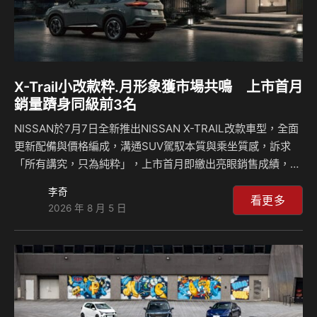
X-Trail小改款粋.月形象獲市場共鳴 上市首月
銷量躋身同級前3名
NISSAN於7月7日全新推出NISSAN X-TRAIL改款車型，全面
更新配備與價格編成，溝通SUV駕馭本質與乘坐質感，訴求
「所有講究，只為純粋」，上市首月即繳出亮眼銷售成績，雖
7月份臺灣整體汽車市場下滑，X-TRAIL銷量仍逆勢成長
李奇
17%，躋身國產中大型汽油及油電休旅車款銷售排行前3名，
看更多
2026 年 8 月 5 日
顯示消費者對全新產品定位與傳播主軸的正面肯定與回應。
X-TRAIL以粋．月為題，重新詮釋國產休旅車本質與價值，並
以LSUV （Luxury SUV）作為造車標準，為消費者帶來媲美
豪華車款的設計質感、靜謐車室與智慧科技體驗，此外，全新
製作的車型廣告影片於YouTube影音平台累積觀看次數3週內
已突破500萬…