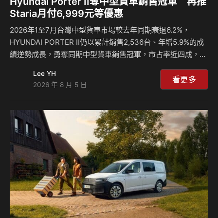
Hyundai Porter II奪中型貨車銷售冠軍 再推
Staria月付6,999元等優惠
2026年1至7月台灣中型貨車市場較去年同期衰退6.2%，
HYUNDAI PORTER II仍以累計銷售2,536台、年增5.9%的成
績逆勢成長，勇奪同期中型貨車銷售冠軍，市占率近四成，接
近每十台中型貨車就有四台為PORTER II，展現台灣頭家對
Lee YH
HYUNDAI商用車產品實力與服務品質的肯定。 以PORTER II
看更多
2026 年 8 月 5 日
累積的市場信任為基礎，HYUNDAI汽車本月進一步擴大商用
車應援陣容，正式推出「輕鬆做頭家 HYUNDAI來相挺」購車
專案，並由兼顧商務運輸與多元生活需求的STARIA領銜，推
出「100萬元84期、首年月付6,999元」優惠分期方案。5噸級
QT500同步祭出價值8萬元的自排升級免加價…