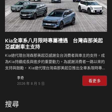
Kia全車系八月限時專屬禮遇 台灣森那美起
亞感謝車主支持
Kia總代理台灣森那美起亞感謝全台消費者與車主的支持，成
為Kia持續成長與進步的重要動力。為感謝消費者一路以來的
支持與鼓勵， Kia總代理台灣森那美起亞推出全車系限時專屬
禮遇，本月入主指定車款，即可享首年低月付3,888元起開回
李奇
家，並依車型提供電子後視鏡、隔熱紙、丙式車體險、家用充
看更多
2026 年 8 月 5 日
電設備及免費快充等各項專屬禮遇，總價值最高逾100,000元
（註2）。同時，Kia乘用車全車系皆享五年不限里程原廠保
固，油電及純電車款高壓電池另享八年不限里程原廠保固，提
搜尋
供車主更長期的用車保障。 同時，為創造更多生活美好回
憶，適逢父親節即將到來，Kia總代理台灣森那美起亞於8月8