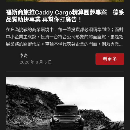
福斯商旅推Caddy Cargo精算圓夢專案 德系
品質助拚事業 再幫你打廣告！
在充滿挑戰的商業環境中，每一筆投資都必須精準到位；而對
中小企業主來說，投資一台符合公司形象的體面座駕，更是拓
展業務的關鍵佈局。車輛不僅代表著企業的門面，俐落專業的
形象往往能讓客戶留下深刻印象，進而為生意創造更多契機；
李奇
台灣福斯商旅力挺頭家，即日起針對 Caddy Cargo 推出「德
看更多
2026 年 8 月 5 日
系質感 精算圓夢」專案，讓頭家們能將資金精準用在刀口
上，聰明入主 Caddy Cargo，一起創造更好的生意藍圖。 前
三年每日168元入主Caddy Cargo 福斯商旅再幫你打廣告
Caddy Cargo「德系質感 精算圓夢」專案，以精準的財務規
劃為頭家們量身打造高彈性的購車方案， 9 萬 8 千元的超低
首付，搭配…