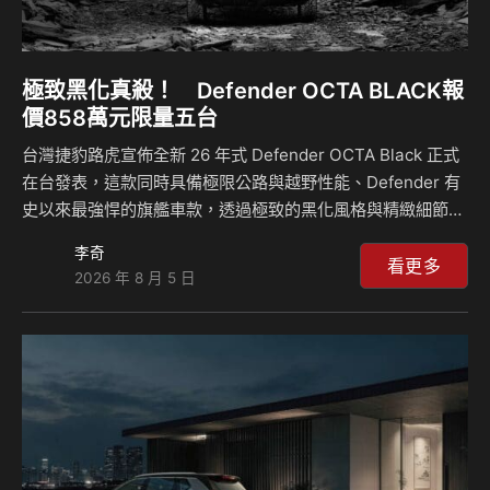
極致黑化真殺！ Defender OCTA BLACK報
價858萬元限量五台
台灣捷豹路虎宣佈全新 26 年式 Defender OCTA Black 正式
在台發表，這款同時具備極限公路與越野性能、Defender 有
史以來最強悍的旗艦車款，透過極致的黑化風格與精緻細節，
展現更強烈的存在感與更高層次的奢華質感。 Defender
李奇
OCTA Black 全車總計多達 30 項外觀設計元素採用黑色塗
看更多
2026 年 8 月 5 日
裝，並且以 Defender 車色系譜中最純粹的納維克黑 (Narvik
Black) 作為專屬車色，這款深沉的暗黑色系以亮澤塗裝為標
準配備，並可選配緞光防護膜進一步個性化車輛外觀。 前後
護板採用緞光黑色施以粉末塗層，外露的拖車環同樣為緞光黑
色塗裝，前方的亮澤黑拖車環蓋與後方的亮…