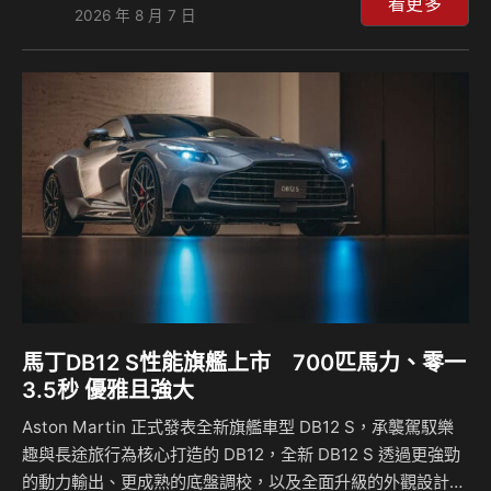
主的五星假期體驗，整體禮遇價值超過新台幣3萬元。 此外，
看更多
2026 年 8 月 7 日
BMW同步為車迷打造尊榮且彈性的購車方案。月付5,900元起
即可輕鬆入主BMW，亦可選擇BMW Yours多元智選優購方
案，全方面滿足不同購車需求；針對指定車型，BMW更推出
限時升級禮遇，包含一年乙式全險、BMW原廠保養套裝或延
長保固等專屬購車優惠。 「BMW仲夏禮遇」結合靈活多元的
購車方案、完整的售後服務與尊榮生活體驗，讓…
馬丁DB12 S性能旗艦上市 700匹馬力、零一
3.5秒 優雅且強大
Aston Martin 正式發表全新旗艦車型 DB12 S，承襲駕馭樂
趣與長途旅行為核心打造的 DB12，全新 DB12 S 透過更強勁
的動力輸出、更成熟的底盤調校，以及全面升級的外觀設計與