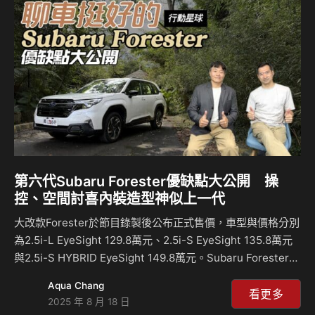
現？在文中以圖片、影片真實呈現里程電腦即時數據。另外，
此次測試還加上媒體慣用的”油槍跳停測試法”進行檢驗，結果
又是如何？請看乾貨滿滿的測試報告！ 相關新聞： 第六代
Subaru Forester…
第六代Subaru Forester優缺點大公開 操
控、空間討喜內裝造型神似上一代
大改款Forester於節目錄製後公布正式售價，車型與價格分別
為2.5i-L EyeSight 129.8萬元、2.5i-S EyeSight 135.8萬元
與2.5i-S HYBRID EyeSight 149.8萬元。Subaru Forester一
直是個特別的存在，水平對臥引擎、全時四驅的加持它多了些
Aqua Chang
WRC的風格，但濃厚的戶外休閒氣息則讓眾多outdoor玩家選
看更多
2025 年 8 月 18 日
擇入主！因此第六代大改款產品自然是繼續沿續先前的戶外