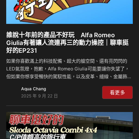
誰說十年前的產品不好玩 Alfa Romeo
Giulia有著讓人流連再三的動力操控｜聊車挺
好的EP231
如果你喜歡滿上的科技配備、超大的艙空間、還有亮閃閃的
LED氣氛燈，抱歉，Alfa Romeo Giulia可能要讓你失望了，
但如果你想享受暢快的駕馭性能，以及皮革、縫線、金屬飾板
交織的魅力，Giulia可就是你的天菜。Giulia就是一款較偏感
Aqua Chang
性訴求的車款，雖說它上市了十年，十年過去你不僅不覺得它
看更多
2025 年 9 月 22 日
外型old fashion，甚至還覺得有自己的味道，尤其是它暢快
寫意的動力操控，和同級比起來有過之而無不及，Giulia開起
來怎麼個爽法？來聽島叔和豪哥怎麼說？