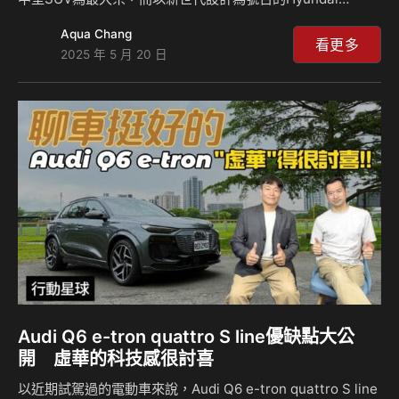
Mufasa就如同刺客般地入該級距市場。Mufasa不僅外型很現
Aqua Chang
代感，內裝和配備其實很犯規，光是一打開門看見其雙12.3吋
看更多
2025 年 5 月 20 日
曲面螢幕就夠討喜了，豐富的配備、貼心的小地方設計亦讓人
有驚喜感，而且還有大殺招。除此之外底盤採用與Tucson、
Santa Fe相同的N3系列底盤。它整表現是否有達到期待？來
聽島叔和豪哥怎麼說？ 相關新聞：
Audi Q6 e-tron quattro S line優缺點大公
開 虛華的科技感很討喜
以近期試駕過的電動車來說，Audi Q6 e-tron quattro S line