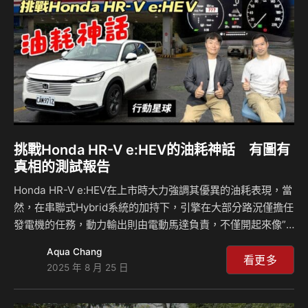
挑戰Honda HR-V e:HEV的油耗神話 有圖有
真相的測試報告
Honda HR-V e:HEV在上市時大力強調其優異的油耗表現，當
然，在串聯式Hybrid系統的加持下，引擎在大部分路況僅擔任
發電機的任務，動力輸出則由電動馬達負責，不僅開起來像”
小電車”，油耗自然是勝過傳統燃油車許多，但原廠公布
Aqua Chang
23.5km/L的平均油耗似乎有點狂？來挑戰一下吧！此次測試
看更多
2025 年 8 月 25 日
總里程155公里，途中市區、省道、高速公路各約占1/3路段，
以貼近真實用車狀況，測試結果如何？各路段有怎樣的油耗表