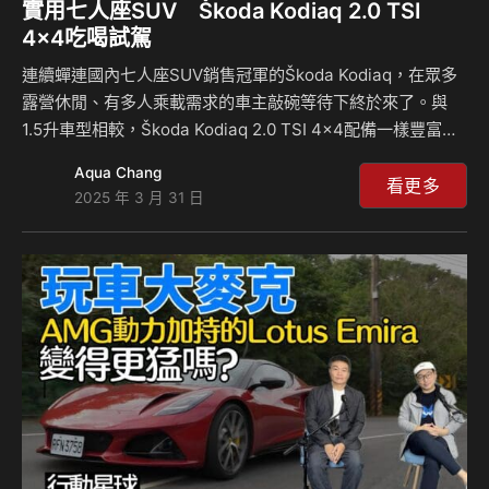
實用七人座SUV Škoda Kodiaq 2.0 TSI
4×4吃喝試駕
連續蟬連國內七人座SUV銷售冠軍的Škoda Kodiaq，在眾多
露營休閒、有多人乘載需求的車主敲碗等待下終於來了。與
1.5升車型相較，Škoda Kodiaq 2.0 TSI 4×4配備一樣豐富
外，四輪傳動、更強的2.0升動力均更貼近戶外玩家的期待。
Aqua Chang
不僅如此，它還多了全景天窗。如此熱門的車款，我們當然要
看更多
2025 年 3 月 31 日
趕快借出來蹂躪一下啊(誤)~~這次試駕不太一樣，可以說是邊
旅遊邊工作，沒想到辛苦的試駕還能夠吃吃喝喝，希望大家喜
歡，請慢用 !! 相關新聞：