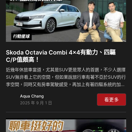
Skoda Octavia Combi 4×4有動力、四驅
C/P值頗高！
近幾年休旅車當道，尤其是SUV更是眾人的首選，不少人選擇
SUV無非看上它的空間，但如果說旅行車有著不亞於SUV的行
李空間，同時又有房車駕駛感受，再加上有著四驅系統的加
持，這樣的產品是否會讓你陷入選擇障礙？就理性面來說，
Aqua Chang
Skoda Octavia Combi 4×4就是一款這樣的產品，2.0升動
看更多
2025 年 9 月 1 日
力、零百加速6.7秒，容量較中型SUV大的行李廂空間，而且
還有幾近滿上的配備，它是走運動路線的性能Wagon嗎？來
聽島叔和豪哥怎麼說？ 相關新聞：