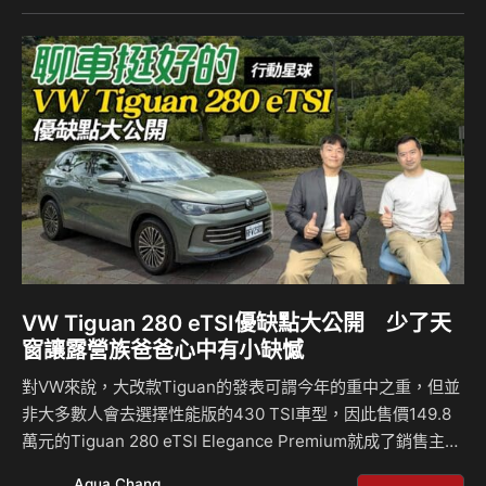
風，寬敞的車室空間、大面積車側玻璃，高機能性的行李廂設
計等都是大改款Forester的產品訴求。此次試駕的是搭載2.5
升水平對臥自然進氣引擎+8速手自排的i-S EyeSight…
VW Tiguan 280 eTSI優缺點大公開 少了天
窗讓露營族爸爸心中有小缺憾
對VW來說，大改款Tiguan的發表可謂今年的重中之重，但並
非大多數人會去選擇性能版的430 TSI車型，因此售價149.8
萬元的Tiguan 280 eTSI Elegance Premium就成了銷售主
力！而此次試駕的便是它。該車型搭載不少人熟悉的1.5升引
Aqua Chang