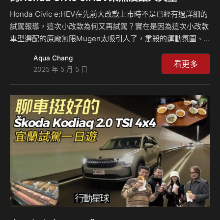
Honda Civic e:HEV在先前大改款上市時不是已經有過詳細的
試駕報導，這次小改款為何又再試駕？實在是因為這次小改款
車型選配的原廠無限Mugen太吸引人了，肅殺的運動氛圍、
高質感不浮誇的造型實在是讓人看到口水都要滴下來了，所以
Aqua Chang
我們就衝著Mugen套件去的，親身感受一下它那帥炸的氣
看更多
2025 年 5 月 5 日
場！既然是試駕，我們除了說明此次小改款的改變之處外，並
複習一下Civic e:HEV的操控動力表現，嗯！果然還是那個操
控資優生的Civic，當然，它調降12萬、成為127.9萬元的售價
也讓它變得較親民了，一起來感受吧！ 特別感謝：Honda
Cars北士科展示中心地址：112台北市北投區福國路201號電
話號碼：…