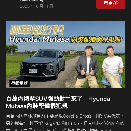
擎+48V輕油電系統，滿上的配備和科技感濃厚的內裝自是頗
看更多
2025 年 8 月 11 日
有賣點，但志豪站在露營族爸爸角度來看，Tiguan 280 eTSI
Elegance Premium沒有天窗、甚至無法選配的作法似乎有些
小缺憾，為什麼？本文有詳細的說明。另外，該車型雖然沒有
這項配備，但卻有此類似的選項，似乎讓人摸不著頭緒，為什
麼？且看島叔與豪哥的推敲為何？ #行…
百萬內國產SUV強勁對手來了 Hyundai
Mufasa內裝配備很犯規
百萬內國產休旅目前主要是以Corolla Cross、HR-V為代表，
另外還有”上打下”的Kuga 1.5和HS 1.5，但其中以4米4左右的
中型SUV為最大宗，而以新世代設計為號召的Hyundai