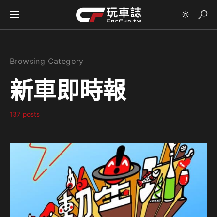
Browsing Category
新車即時報
137 posts