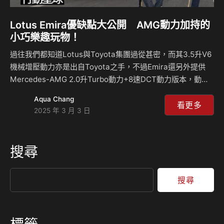
Lotus Emira優缺點大公開 AMG動力加持的
小巧樂趣玩物！
過往我們都知道Lotus與Toyota集團過從甚密，而其3.5升V6
機械增壓動力亦是出自Toyota之手，不過Emira還另外提供
Mercedes-AMG 2.0升Turbo動力+8速DCT動力版本，動力
來到365hp/3.8kgm，就跑車的角度來說這樣的動力數字不算
Aqua Chang
大，但由於車重僅1446kg，再加上靈巧車身，在山路開起樂
看更多
2025 年 3 月 3 日
趣十足。Emira怎麼個好玩法？和3.5升機械增壓動力在動力
輸出特性上有哪些不同？來聽島叔和麥克怎麼說？ 相關新
聞：
搜尋
搜尋