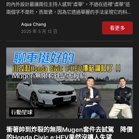
的內外設計最讓兩位主持人感到”虛華”，不過在這裡”虛華”這
兩個字不是貶，而是褒，因為它透過華麗的手法呈現它的科技
感，例如有八種燈形變化、隨時跳躍個不停的日行燈便是一
Aqua Chang
例，當然車艙標配的、占滿整個中控台的三螢幕，還有選配、
看更多
2025 年 5 月 12 日
功能多到甚至可以打電玩的HUD抬頭顯示器等均用力地展現出
它的科技感。標配運動化懸吊的Q6 e-tron quattro S-Line開
起來絕對讓人感到愉悅，不過它也有一些不盡人意的地方。它
整表現如何？來聽島叔和豪哥怎麼說？ 相關新聞：
衝著帥到炸裂的無限Mugen套件去試駕 降價
的Honda Civic e:HEV果然沒讓人失望