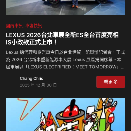
國內車訊
車壇快訊
LEXUS 2026台北車展全新ES全台首度亮相
IS小改款正式上市！
Lexus 總代理和泰汽車今日於台北世貿一館舉辦記者會，正式
為 2026 台北新車暨新能源車大展 Lexus 展區揭開序幕。本
屆車展以「LEXUS ELECTRIFIED：MEET TOMORROW」為
主軸，由 LF-ZC 概念車領銜登場，具體展演 Lexus 對未來純
Chang Chris
電移動的前瞻想像，並完整呈現 Lexus 多元動力車款陣容；
看更多
2025 年 12 月 30 日
隨後迎來本屆車展重要焦點——全新 IS 正式上市與 ES 全台
首度亮相，展現 Lexus 豪華房車產品線的全新進化，也勾勒
品牌由未來願景走向量產實踐的重要藍圖。 以人車對話為核
心 IS再定義純正後驅駕馭 IS作為Lexus後驅運動房車代表，
此次小改款以「人車對話般的暢快…