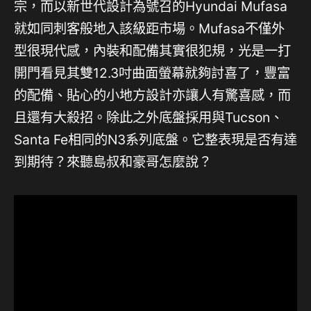
宗，而以新世代設計為號召的Hyundai Mufasa
就如同刺客般地入該級距市場。Mufasa不僅外
型很現代感，內裝和配備其實很犯規，光是一打
開門看見其雙12.3吋曲面螢幕就夠討喜了，豐富
的配備、貼心的小地方設計亦讓人有驚喜感，而
且還有大殺招。除此之外底盤採用與Tucson、
Santa Fe相同的N3系列底盤。它整表現是否有達
到期待？來聽島叔和豪哥怎麼說？