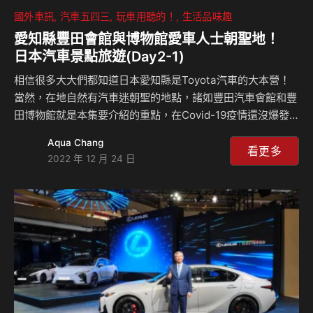
國外車訊
汽車五四三
玩車用聽的！
生活品味趣
愛知縣豐田會館與博物館愛車人士朝聖地！
日本汽車景點旅遊(Day2-1)
相信很多大大們都知道日本愛知縣是Toyota汽車的大本營！
當然，在地自然有汽車迷朝聖的地點，諸如豐田汽車會館和豐
田博物館就是本集要介紹的重點，在Covid-19疫情還沒爆發
前，豐田會館是可以讓觀光客參觀工製造流程，但疫情開始至
Aqua Chang
今尚未開放著實有點可惜；至於豐田博物館內的古董藏車據悉
看更多
2022 年 12 月 24 日
高達140輛，其中不乏1955年第一代Crown問世前的海外經典
車。這兩個地方怎麼個好玩法？來聽Celsior怎麼說？