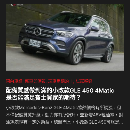
氣車型齊聚 滿足各式移動需求 本次車展展現了 Vespa 品牌
的完整車款家族魅力，包括：人氣入門小車 LX 125 火山黑、
經典與時尚兼具的 Primavera S 150 薄荷綠、廣受台灣
Vespa車迷喜愛的人氣車款 Sprin…
國內車訊
新車即時報
玩車用聽的！
試駕報導
配備質感做到滿的小改款GLE 450 4Matic
是否能滿足賓士買家的期待？
小改款Mercedes-Benz GLE 4Matic雖然價格有所調漲，但
不僅配備質感升級，動力亦有所調升，並新增48V輕油電，對
油耗表現有一定的助益。總體而言，小改款GLE 450可說是一
台”賓味”十足SUV，舒適、沈穩，應該很對賓士買家的口味，