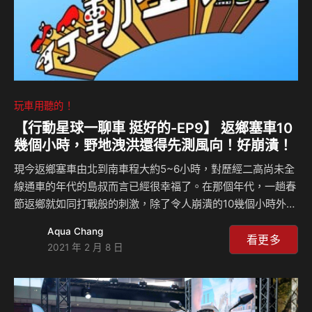
玩車用聽的！
【行動星球⼀聊車 挺好的-EP9】 返鄉塞車10
幾個小時，野地洩洪還得先測風向！好崩潰！
現今返鄉塞車由北到南車程大約5~6小時，對歷經二高尚未全
線通車的年代的島叔而言已經很幸福了。在那個年代，一趟春
節返鄉就如同打戰般的刺激，除了令人崩潰的10幾個小時外，
就連上廁所都有一堆奇怪的現象是現在想像不到的，好比”野
Aqua Chang
放”前，最好先抓點乾草、抛向空中測一下風向，以免………
看更多
2021 年 2 月 8 日