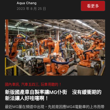
Aqua Chang
不過面對一樣是小改的BMW X5、中度改款的Porsche
看更多
2023 年 8 月 25 日
Cayenne，買家們又該怎麼選？來聽麥可和島叔輕鬆精闢的
試駕分析！ 相關新聞：
國內車訊
汽車五四三
玩車用聽的！
新版國產車自製率讓MG仆街 沒有緩衝期的
新法讓人好哇噻啊！
最近MG屢在頻道中出現，先前是因應MG4電動車的上市而帶