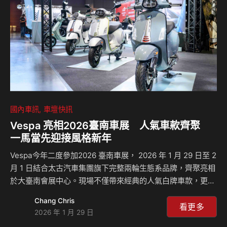
國內車訊
車壇快訊
Vespa 亮相2026臺南車展 人氣車款齊聚
一馬當先迎接風格新年
Vespa今年二度參加2026 臺南車展， 2026 年 1 月 29 日至 2
月 1 日結合太古汽車集團旗下完整兩輪生態系品牌，齊聚亮相
於大臺南會展中心。現場不僅帶來經典的人氣白牌車款，更有
兼具性能與品味的旗艦黃牌車系，完整呈現 Vespa 多元而繽
Chang Chris
紛的產品陣容，更有車展限定的現場購車優惠，邀請車迷以嶄
看更多
2026 年 1 月 29 日
新風格迎接馬年春節，感受 Vespa 獨有的義式魅力。 六款人