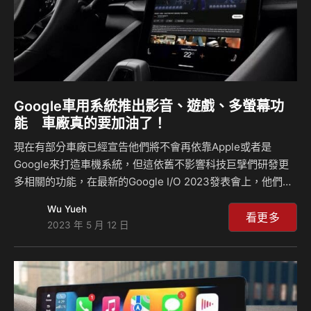
Google車用系統推出影音、遊戲、多螢幕功
能 車廠真的要加油了！
現在有部分車廠已經宣告他們將不會再依靠Apple或者是
Google來打造車機系統，但這依舊不影響科技巨擘們研發更
多相關的功能，在最新的Google I/O 2023發表會上，他們宣
布了對於Android Auto以及Android Automotive OS的一些
Wu Yueh
更新，這將會讓車機系統使用起來更為方便，而另一方面這些
看更多
2023 年 5 月 12 日
發下豪語要自行研發車機的車廠們可就要好好思考如何創造更
好的軟體了。 根據調查顯示，美國人光是每年花費在開車的
時間上就將近700億小時，而Google希望這些時間可以被好好
地利用，現在最新的發表會針對了Android Auto增添了
Zoom、Microsoft Teams以及Cisc…