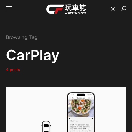
Browsing Tag
CarPlay
4 posts