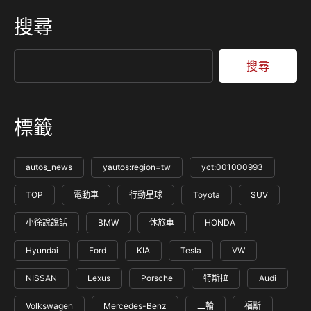
儘管他們的車輛有著Apple CarPlay這項方便的功能，手機依
搜尋
舊是他們唯一的操作工具，不過全新的更新將會直接投射到車
輛的螢幕當中，目前這項更新僅對部分用戶開放，但是預計到
本月…
搜尋
標籤
autos_news
yautos:region=tw
yct:001000993
TOP
電動車
行動星球
Toyota
SUV
小徐說說話
BMW
休旅車
HONDA
Hyundai
Ford
KIA
Tesla
VW
NISSAN
Lexus
Porsche
特斯拉
Audi
Volkswagen
Mercedes-Benz
二輪
福斯