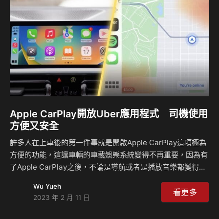
Scaringe被要求解決車款當中缺少Apple CarPaly功能的問
題，但是他表示這項功能並不會Rivian的車款上實現，不論是
CarPlay或者是…
Apple CarPlay開放Uber應用程式 司機使用
方便又安全
許多人在上車後的第一件事就是開啟Apple CarPlay這項極為
方便的功能，這讓車輛的車載娛樂系統變得不再重要，因為有
了Apple CarPlay之後，不論是導航或者是播放音樂都變得更
為簡單，但如果你是Uber司機的話，你還是只能夠透過手機
Wu Yueh
來使用該應用程式，不過現在Uber也加入到Apple CarPlay的
看更多
2023 年 2 月 11 日
行列當中，透過更大的螢幕將會讓你在視覺上更加輕鬆。 過
去Uber司機不論是要載客或者是查看行程都需要拿起手機，