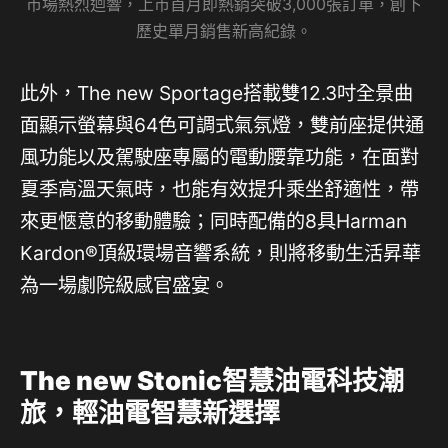
市場熱烈迴響，上市首月即熱銷突破3,000張訂單，創下
歷史單月銷售新高紀錄。
此外，The new Sportage搭載雙12.3吋全景曲
面顯示螢幕與64色可調式氣氛燈，雙前座提供通
風功能以及駕駛座專屬的電動腰靠功能，在面對
夏季高溫天氣時，也能有效提升乘坐舒適性，帶
來更愜意的移動體驗；同時配備的8具Harman
Kardon®頂級環場音響系統，則將移動生活昇華
為一場劇院級感官盛宴。
The new Stonic智慧油電科技潮
旅，輕油電智慧新選擇