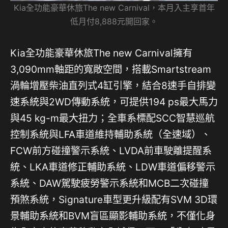
Kia全功能豪華休旅The new Carnival，本月入主享首年
低月付8,888元開回家。
Kia全功能豪華休旅The new Carnival擁有
3,090mm軸距的寬敞空間，搭載Smartstream
渦輪增壓柴油直列式4缸引擎，結合8速手自排變
速系統與2WD傳動系統，可提供194 ps最大馬力
與45 kg-m最大扭力；全車系標配SCC智慧巡航
控制系統與LFA車道維持輔助系統（全速域）、
FCW前方碰撞警示系統、LVDA前車駛離提醒系
統、LKA車道修正輔助系統、LDW車道偏移警示
系統、DAW駕駛疲勞警示系統和MCB二次碰撞
預煞系統，Signature車型更升級配有SVM 3D環
景輔助系統和BVM盲區顯影輔助系統，不僅化身