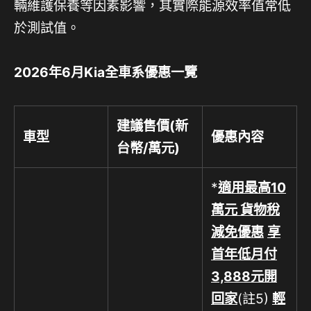
輛維護保養等因素影響，其實際能源效率值常低
於測試值。
2026
年
6
月
Kia
全車系優惠一覽
建議售價
(
新
車型
優惠內容
台幣
/
萬元
)
*
適用最高
10
萬元 貨物稅
減免優惠
享
首年低月付
3,888
元開
回家
(註5)
輕