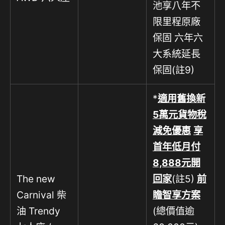
池享八年不
限里程原廠
保固 六年六
大系統延長
保固(註9)
*
適用舊換新
5
萬元貨物稅
減免優惠
享
首年低月付
8,888
元開
The new
回家
(註5)
前
Carnival 柴
瞻智享方案
油 Trendy
(總價值逾