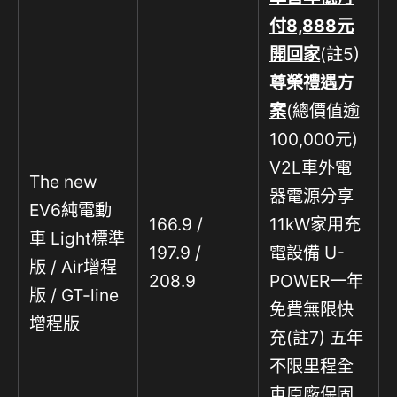
付
8,888
元
開回家
(註5)
尊榮禮遇方
案
(總價值逾
100,000元)
V2L車外電
The new
器電源分享
EV6純電動
166.9 /
11kW家用充
車 Light標準
197.9 /
電設備 U-
版 / Air增程
208.9
POWER一年
版 / GT-line
免費無限快
增程版
充(註7) 五年
不限里程全
車原廠保固