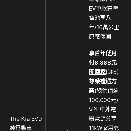
EV車款高壓
電池享八
年/16萬公里
原廠保固
享首年低月
付
8,888
元
開回家
(註5)
尊榮禮遇方
案
(總價值逾
100,000元)
V2L車外電
The Kia EV9
器電源分享
純電動車
11kW家用充