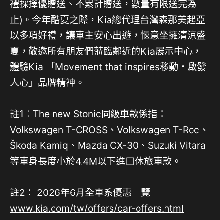
禮採擇優贈送、不累計贈送，數量有限送完為
止)。今年酷夏之際，Kia總代理台灣森那美起亞
以多項好禮，讓車主安心出遊，愜意坐擁清涼盛
夏，敬邀所有朋友們蒞臨鄰近的Kia展示中心，
體驗Kia 「Movement that inspires移動・啟發
人心」品牌精神。
註1：The new Stonic同級車款係指：
Volkswagen T-CROSS、Volkswagen T-Roc、
Škoda Kamiq、Mazda CX-30、Suzuki Vitara
等車身長度小於4.4M以下進口休旅車款。
註2： 2026年6月全車系優惠一覽
www.kia.com/tw/offers/car-offers.html