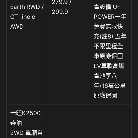
279.9 /
Earth RWD /
電設備 U-
299.9
GT-line e-
POWER一年
AWD
免費無限快
充(註8) 五年
不限里程全
車原廠保固
EV車款高壓
電池享八
年/16萬公里
原廠保固
卡旺K2500
柴油
2WD 單廂自