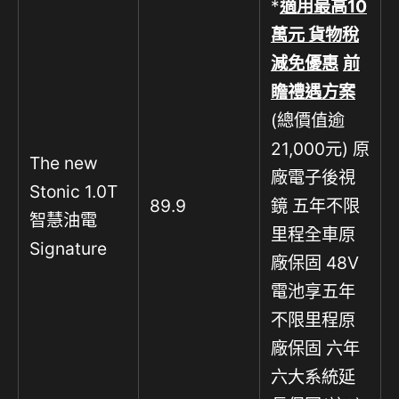
*
適用最高
10
萬元 貨物稅
減免優惠
前
瞻禮遇方案
(總價值逾
21,000元) 原
The new
廠電子後視
Stonic 1.0T
89.9
鏡 五年不限
智慧油電
里程全車原
Signature
廠保固 48V
電池享五年
不限里程原
廠保固 六年
六大系統延