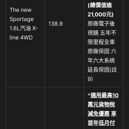
(
總價值逾
The new
21,000
元)
Sportage
138.9
原廠電子後
1.6L汽油 X-
視鏡 五年不
line 4WD
限里程全車
原廠保固 六
年六大系統
延長保固(註
9)
*
適用最高
10
萬元貨物稅
減免優惠
享
首年低月付