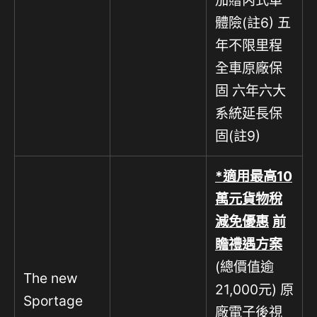
加贈丙式車
體險(註6) 五
年不限里程
全車原廠保
固 六年六大
系統延長保
固(註9)
*
適用最高
10
萬元貨物稅
減免優惠
前
瞻禮遇方案
(總價值逾
The new
21,000元) 原
Sportage
廠電子後視