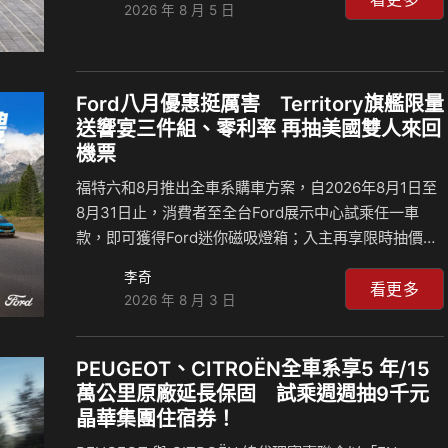
2026 年 8 月 5 日
鏡、隔熱紙、丙式車體險、家用充電設備及免費快充等
各項專屬禮遇，總價值最高逾100,000元（註2）。同
時，Kia乘用車全車系皆享五年不限里程原廠保固，油
電及純電車款高壓電池另享八年不限里程原廠保固，提
Ford八月優惠挺厲害 Territory旗艦限量
供車主更長期的用車保障。 同時，為創造更多生活美好
送響宴三件組、零利率 再抽美國雙人來回
回憶，適逢父親節即將到來，Kia總代理台灣森那美起
機票
亞於8月8日（六）至8月9日（日）攜手全台經銷商…
福特六和8月推出全車系購車方案，自2026年8月1日至
8月31日止，消費者至全台Ford展示中心試乘任一車
款，即可獲得Ford迷你磁吸燈箱；入主再享限時抽價值
八萬元的美國雙人來回機票〔註一〕，完成指定社群任
李奇
務還有機會抽中雄獅旅遊金〔註二〕，邀請消費者以的
看更多
2026 年 8 月 3 日
方式開啟下一段冒險旅程。 為陪伴消費者迎接更多元的
夏日生活場景，福特六和8月針對旗下多款人氣車型推
出限時購車禮遇，從家庭休旅、戶外探索到多人移動與
PEUGEOT、CITROËN全車系享5 年/15
性能駕馭需求，提供完整車系選擇。The All-New Ford
萬公里原廠延長保固 試乘週週抽9千元
Territory享貨物稅優惠價84.9萬元起，入主再享零利率
晶華集團住宿券！
專案〔註三〕，並推出限量萬元升級「旗艦響宴三件