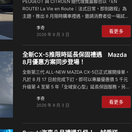
PEUGEOT 與 CITROËN 總代理寶嘉聯合以「EN
組」優惠〔註四〕，同步享F…
ROUTE! La Vie en Route｜法式日常，即刻啟程」為
主題，推出 8 月限時購車禮遇，邀請消費者從一場試乘
開始，感受源自法國的設計美學、駕馭樂趣與自在生活
李奇
態度，開啟屬於自己的下一段法式旅程。 PEUGEOT 與
看更多
2026 年 8 月 3 日
CITROËN 憑藉各自獨到的設計語彙、創新科技與產品
實力，持續為台灣消費者帶來與眾不同的移動選擇。對
兩大法國品牌而言，汽車不只是往返目的地的交通工
全新CX-5推限時延長保固禮遇 Mazda
具，更是融入日常、連結彼此，並承載每一段共同記憶
8月優惠方案同步登場！
的重要夥伴。 PEUGEOT 持續以前衛法式設計、創新科
全新第三代 ALL-NEW MAZDA CX-5已正式展開接單，
技及與生俱來的駕馭本能，打造兼具美學、性能與實用
凡於 8 月 17 日前完成下訂，即可以專屬優惠價 5 千元
機能的產品陣容…
升級第 4 至第 5 年「全域安心型」延長保固服務。另
外，台灣馬自達 8 月多款車系專屬購車禮遇亦同步登
李奇
場，以多元且具彈性的入主方案，讓消費者更從容地開
看更多
2026 年 8 月 3 日
啟質感駕馭旅程。 全新CX-5限時升級5年原廠保固 秉持
以人為本的造車理念，全新第三代 ALL-NEW MAZDA
CX-5 從使用者需求與感受出發，在延續魂動設計洗鍊
美學的同時，進一步拓展座艙空間與實用機能，靈活回