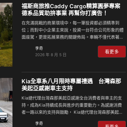
由兼顧商務運輸與多元生活需求的STARIA領銜，推出
福斯商旅推Caddy Cargo精算圓夢專案
「100萬元84期、首年月付6,999元」優惠分期方案。5
德系品質助拚事業 再幫你打廣告！
噸級QT500同步祭出價值8萬元的自排升級免加價…
在充滿挑戰的商業環境中，每一筆投資都必須精準到
位；而對中小企業主來說，投資一台符合公司形象的體
面座駕，更是拓展業務的關鍵佈局。車輛不僅代表著企
業的門面，俐落專業的形象往往能讓客戶留下深刻印
李奇
象，進而為生意創造更多契機；台灣福斯商旅力挺頭
看更多
2026 年 8 月 5 日
家，即日起針對 Caddy Cargo 推出「德系質感 精算圓
夢」專案，讓頭家們能將資金精準用在刀口上，聰明入
主 Caddy Cargo，一起創造更好的生意藍圖。 前三年
每日168元入主Caddy Cargo 福斯商旅再幫你打廣告
Kia全車系八月限時專屬禮遇 台灣森那
Caddy Cargo「德系質感 精算圓夢」專案，以精準的財
美起亞感謝車主支持
務規劃為頭家們量身打造高彈性的購車方案， 9 萬 8 千
Kia總代理台灣森那美起亞感謝全台消費者與車主的支
元的超低首付，搭配…
持，成為Kia持續成長與進步的重要動力。為感謝消費
者一路以來的支持與鼓勵， Kia總代理台灣森那美起亞
推出全車系限時專屬禮遇，本月入主指定車款，即可享
李奇
首年低月付3,888元起開回家，並依車型提供電子後視
看更多