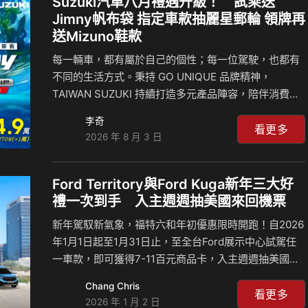
Suzuki汽車八月禮遇升級！ 試乘送
應多元生活需求。全新人體工學適壓包覆座椅，則以貼
Jimny帆布袋 指定車款抽麗星郵輪 領牌再
合身形的承托設計，提升長時間乘坐的舒適性。這份以
送Mizuno鞋款
人為本的思考…
每一輛車，都有屬於自己的個性；每一位駕駛，也都有
不同的生活方式。秉持 GO UNIQUE 品牌精神，
TAIWAN SUZUKI 持續打造多元產品陣容，陪伴消費者
探索更多元的移動可能。八月推出全車系試乘禮遇，希
李奇
望透過實際駕馭體驗，讓更多人找到最適合自己的用車
看更多
2026 年 8 月 3 日
選擇。 從第一次握方向盤開始 建立安心駕駛信心 除了
購車優惠，TAIWAN SUZUKI 持續推動「全方位新手駕
駛訓練」，透過專業駕駛教練帶領，結合理論課程與道
Ford Territory與Ford Kuga新年三大好
路實際操作，協助新手們建立正確駕駛觀念與安全意
禮一次到手 入主週週抽美國來回機票
識。 自2023年舉辦第一屆全方位新手駕駛訓練活動以
新年駕馭新氣象，福特六和年初優惠限時開跑！自2026
來，收到非常熱烈的迴響。今年舉辦第四屆新手駕駛訓
年1月1日起至1月31日止，至全台Ford展示中心試駕任
練活動，地點涵蓋北中南各地，擴大舉辦規…
一車款，即可獲得7-11百元商品卡，入主週週抽美國之
旅來回機票，於展示間拍照打卡上傳Ford（TW）官方
Chang Chris
臉書粉絲團指定貼文，再抽Ford GT科技系列樂高組
看更多
2026 年 1 月 2 日