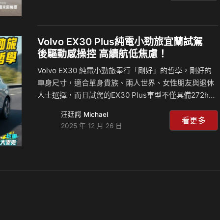
〔註一〕。 而福特六和旗下車款促銷好禮豐富，活動期
間入主The All-New Ford Territory享優惠價84.9萬起
（含舊換新及貨物稅減徵補助），並加碼提供三大好
禮：3年內建導航圖資更新、3年MyPaaK手機鑰匙2.0
Volvo EX30 Plus純電小勁旅宜蘭試駕
服務，以及專屬行李艙旗艦套件；入主The All-New
後驅動感操控 高續航低焦慮！
Ford Kuga 1.5T享力挺價83.9萬起…
Volvo EX30 純電小勁旅奉行「剛好」的哲學，剛好的
車身尺寸，適合單身貴族、兩人世界、女性朋友與退休
人士選擇，而且試駕的EX30 Plus車型不僅具備272hp
強大出力，以及後輪驅動、長里程電池設定，還擁有豐
汪廷諤 Michael
富地舒適與科技配備，讓整體散發出濃郁的豪華與未來
看更多
2025 年 12 月 26 日
氣息，同時給你滿滿地便利與安全性。 這次企劃，我們
開著EX30 Plus從台北一路來到到宜蘭，體驗它的動力
操控、感受它的科技、便利，同時也要帶著大家來嚐嚐
宜蘭朋友推薦的在地美食！ 相關新聞：