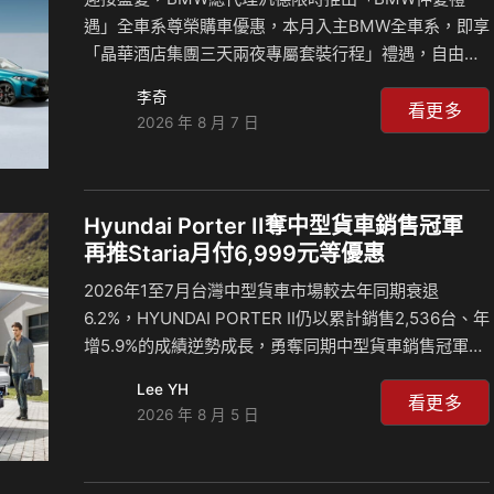
遇」全車系尊榮購車優惠，本月入主BMW全車系，即享
「晶華酒店集團三天兩夜專屬套裝行程」禮遇，自由選
擇旗下指定飯店，享受精緻住宿、美饌餐飲與多元休閒
李奇
設施，開啟專屬於BMW車主的五星假期體驗，整體禮遇
看更多
2026 年 8 月 7 日
價值超過新台幣3萬元。 此外，BMW同步為車迷打造尊
榮且彈性的購車方案。月付5,900元起即可輕鬆入主
BMW，亦可選擇BMW Yours多元智選優購方案，全方
面滿足不同購車需求；針對指定車型，BMW更推出限時
Hyundai Porter II奪中型貨車銷售冠軍
升級禮遇，包含一年乙式全險、BMW原廠保養套裝或延
再推Staria月付6,999元等優惠
長保固等專屬購車優惠。 「BMW仲夏禮遇」結合靈活
2026年1至7月台灣中型貨車市場較去年同期衰退
多元的購車方案、完整的售後服務與尊榮生活體驗，
6.2%，HYUNDAI PORTER II仍以累計銷售2,536台、年
讓…
增5.9%的成績逆勢成長，勇奪同期中型貨車銷售冠軍，
市占率近四成，接近每十台中型貨車就有四台為
Lee YH
PORTER II，展現台灣頭家對HYUNDAI商用車產品實力
看更多
2026 年 8 月 5 日
與服務品質的肯定。 以PORTER II累積的市場信任為基
礎，HYUNDAI汽車本月進一步擴大商用車應援陣容，正
式推出「輕鬆做頭家 HYUNDAI來相挺」購車專案，並