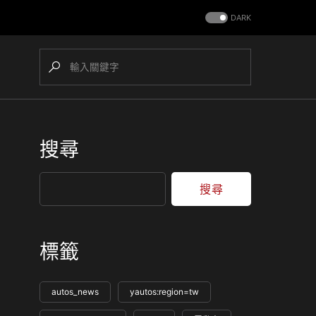
DARK
搜尋
搜尋
標籤
autos_news
yautos:region=tw