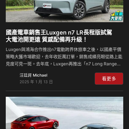
國產電車銷售王Luxgen n7 LR長程版試駕
大電池開更遠 質感配備再升級！
Luxgen與鴻海合作推出n7電動跨界休旅車之後，以國產平價
策略大獲市場歡迎，去年收近萬訂單，銷售成績亮眼從路上能
見度可見一斑。去年底，Luxgen再推出「n7 Long Range」
長程版，也就是搭載更大容量電池的車型，同時針對內外配備
汪廷諤 Michael
與質感進行升級，從上市至今已接2千餘張訂單，相信還會持
看更多
2025 年 1 月 13 日
續穩定成長。 說實在的，這款國人自研的n7 LR版本整體表現
挺到位，而且相當好開，快來觀賞試駕影片，了解這款買得最
好的國產電動跨界休旅的整體表現吧！ 相關新聞：