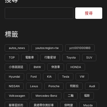
因為候車期間太長的關係，因此關閉了消費者選購這個車型的
權利，但現在美國官網上又開放訂購，但是可以發現現在續航
里程下修為32…
搜尋
標籤
autos_news
yautos:region=tw
yct:001000993
TOP
電動車
行動星球
Toyota
SUV
小徐說說話
BMW
休旅車
HONDA
Hyundai
Ford
KIA
Tesla
VW
NISSAN
Lexus
Porsche
特斯拉
Audi
Volkswagen
Mercedes-Benz
二輪
福斯
聊車挺好的
黃總帶你買好車
保時捷
Mazda