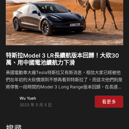
擇，升級遮後長續航版…
特斯拉Model 3 LR長續航版本回歸！大砍30
萬、用中國電池續航力下滑
美國電動車大廠Tesla特斯拉又有新消息，相信大家已經被他
們在年初的大砍價煩到不想再看到特斯拉了，而這次他們則是
將停售一段時間的Model 3 Long Range版本回歸，在長達9
個月的等待之後，迎來的是這輛車降價18.5%，但這也是預料
Wu Yueh
內的事，畢竟Model 3在這段時間內已經有多次售價調整，LR
看更多
2023 年 5 月 5 日
長續航版本也要一次校正回歸，現在售價為47,240美金，折
合台幣約144.8萬元。 去年8月的時候美國市場停止販售
Model 3 LR車型，而台灣市場也是如此，當時原廠表示這是
搜尋