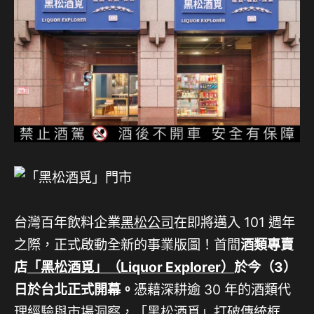
台灣百年飲料企業
黑松公司
在即將邁入 101 週年
之際，正式啟動全新的事業版圖！首間
酒類專賣
店
「黑松酒覓」（Liquor Explorer）
於今（3）
日於台北正式開幕。
憑藉深耕逾 30 年的酒類代
理經驗與市場洞察，「黑松酒覓」打破傳統框