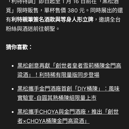
「利特特調」即日起至 1 月 16 日前在「黑松酒
覓」限時販售，單杯售價 380 元。同時展出的還
有
利特親筆簽名酒款與等身人形立牌
，邀請全台
粉絲與酒迷前往朝聖。
猜你喜歡：
黑松創意再獻「創世者皇者雪莉桶陳金門高
粱酒」！利特稀有限量版同步登場
黑松攜手金門酒廠首創「DIY桶陳」：風味
實驗室-自圓其熟桶陳組限量上市
黑松攜手CHOYA與金門酒廠，推出「創世
者×CHOYA桶陳金門高粱酒」