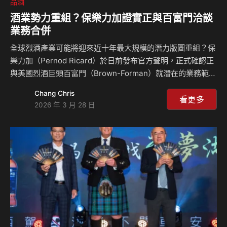
品酒
酒業勢力重組？保樂力加證實正與百富門洽談
業務合併
全球烈酒產業可能將迎來近十年最大規模的潛力版圖重組？保
樂力加（Pernod Ricard）於日前發布官方聲明，正式確認正
與美國烈酒巨頭百富門（Brown-Forman）就潛在的業務範圍
「平等合併」（merger of equals）進行初步討論。此消息在
Chang Chris
路透社、彭博社、The Spirits Business等重要國外媒體陸續
看更多
2026 年 3 月 28 日
報導相關內容，再加上保樂力加與百富門亦隨後分別發出重要
聲明後，更突顯重要性。 根據保樂力加的聲明內容指出，這
項潛在的業務合併案主要希望能結合雙方的人才與專業知識，
打造一個具備全球領先地位、強大品牌組合及均衡地理布局的
烈酒王國。如果能合併成功，將結合百富門旗下最具代表性的
波…