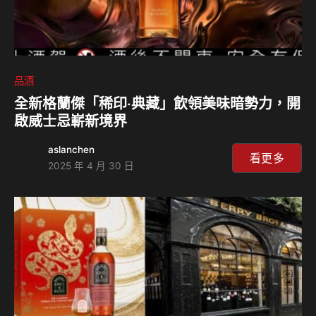
品酒
全新格蘭傑「稀印‧典藏」飲領美味暗勢力，開
啟威士忌嶄新境界
aslanchen
看更多
2025 年 4 月 30 日