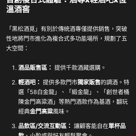
溫酒窖
「黑松酒覓」有別於傳統酒專僅提供銷售，突破
性地將門市進化為複合式多功能場所，規劃了五
大空間：
酒品販售區：
提供千款酒藏選購。
輕酒吧：
提供多款門市
獨家販售
的調酒。特
選「58白金龍」、「緞金龍」、「創世者桶
陳金門高粱酒」等熱門酒款作為基酒，翻玩
經典
金門高粱
風味。
品飲區/交流互動區：
讓顧客能自在
單杯品
飲
、小酌或與好友輕鬆聚會。