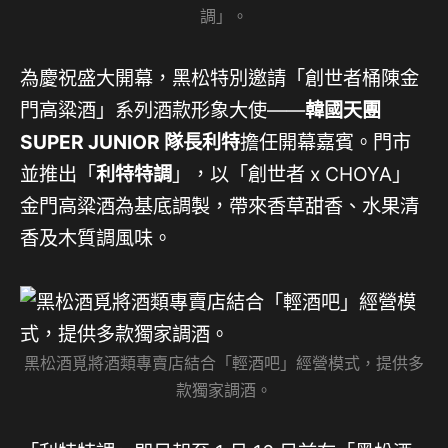
調」。
為慶祝盛大開幕，黑松特別邀請「創世者桶陳金
門高粱酒」系列酒款形象大使——
韓國天團
SUPER JUNIOR 隊長利特
擔任開幕嘉賓。門市
並推出「
利特特調
」，以「創世者 x CHOYA」
金門高粱酒為基底調製，帶來香草甜香、水果清
香及木質調風味。
黑松酒覓將酒類專賣店結合「輕酒吧」經營模式，提供多
款獨家調酒。