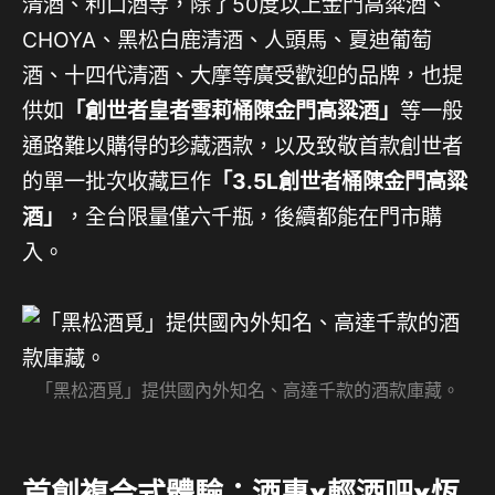
清酒、利口酒等，除了50度以上金門高粱酒、
CHOYA、黑松白鹿清酒、人頭馬、夏迪葡萄
酒、十四代清酒、大摩等廣受歡迎的品牌，也提
供如
「創世者皇者雪莉桶陳金門高粱酒」
等一般
通路難以購得的珍藏酒款，以及致敬首款創世者
的單一批次收藏巨作
「3.5L創世者桶陳金門高粱
酒」
，全台限量僅六千瓶，後續都能在門市購
入。
「黑松酒覓」提供國內外知名、高達千款的酒款庫藏。
首創複合式體驗：酒專x輕酒吧x恆