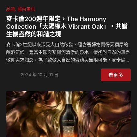
品酒
國內車訊
麥卡倫200週年限定，The Harmony
Collection「太陽橡木 Vibrant Oak」，共譜
生機盎然的和諧之境
麥卡倫2世紀以來深受大自然啟發，蘊含著蘇格蘭得天獨厚的
釀酒氣候、豐富生態與斯佩河清澈的泉水，懷抱對自然的無盡
敬仰與求知慾，為了致敬大自然的奇蹟與無限可能，麥卡倫攜
手太陽馬戲團，推出為200週年慶典量身打造的演出「大地之
看更多
心Spirit」以讚頌麥卡倫與自然共生的永續精神。 基於雙方對
2024 年 10 月 11 日
工藝、創意與創新的共同專注及對於自然和諧共處的信念，更
跨界合作推出永續系列The Harmony Collection第四款「太
陽橡木 Vibrant Oak」200週年限定酒款，旨在頌揚麥卡倫與
自然環境及橡木之間的緊密連結，生動描繪麥卡倫威士忌的起
源及承襲百年的橡木桶工藝，並呼應太陽馬戲團對表演藝術的
細膩堅持。The…