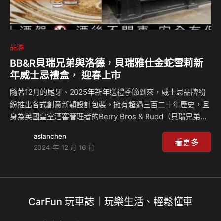
品酒
BB&R貝瑞兄弟與洛德，貝瑞雅仕金蛇雪莉新
年威士忌禮盒， 迎春上市
隨著12月的尾牙、2025年新年送禮季節到來，威士忌品牌紛
紛推出各式創意新穎設計包裝。擁有超過三百二十年歷史，且
身為英國皇室酒窖管理者的Berry Bros & Rudd（貝瑞兄弟與
洛德），以其在傳統基礎上創造現代經典的能力聞名。為了慶
aslanchen
祝2025農曆新年，特別推出了金蛇雪莉禮盒，採用年節最喜
看更多
2024 年 12 月 16 日
愛的朱紅底，搭配皇家燙金的生肖圖騰設計，展現出奪目的熱
情魅力。 貝瑞雅仕金蛇雪莉禮盒，選用全年熱銷款「貝瑞雅
仕雪莉桶蘇格蘭威士忌」，有別市場流行的重甜口感，堅持表
達優雅的雪莉風韻；微甜的果乾清香，剛烘烤出爐的雜糧麵
CarFun 玩車誌｜玩樂生活、輕鬆懂車
包，柔順入喉有著無花果和新鮮蜂蜜的天然甜香，可口誘人，
將最傳統的經典以時尚、活力的面貌…