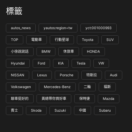
標籤
autos_news
yautos:region=tw
yct:001000993
TOP
電動車
行動星球
Toyota
SUV
小徐說說話
BMW
休旅車
HONDA
Hyundai
Ford
KIA
Tesla
VW
NISSAN
Lexus
Porsche
特斯拉
Audi
Volkswagen
Mercedes-Benz
二輪
福斯
聊車挺好的
黃總帶你買好車
保時捷
Mazda
賓士
Skoda
Suzuki
中國
Subaru