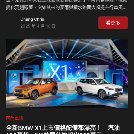
變化更趨顯著，突如其來的豪雨與積水路面大幅提升行車風
險。 同時，當前全球經濟的不確定性，使得無論是日常通勤
Chang Chris
的駕駛者，還是關注營運成本的運輸業者，都愈加重視輪胎的
看更多
2025 年 4 月 16 日
長期成本與對環境的影響。他們期望選擇更耐磨、節能的輪
胎，以降低用車成本。米其林作為全球輪胎科技的領導品牌，
持續創新超過百年，始終致力於提供兼具安全與性能的駕駛體
驗。 為實現「優異性能直至最後一里」的理念並滿足車主的
期待，米其林於今日（14日）正式推出兩款新品——
PRIMACY5 與 X® MULTI ENERGY™ 2，為台灣市場…
國內車訊
全新BMW X1上市價格配備都漂亮！ 汽油