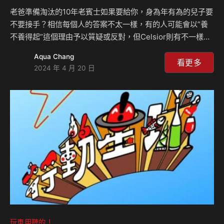
老爸準備淘汰的10年老賓士如果要給你，身為年有為的兒子要
不要接手？相信每個人的答案不太一樣，有的人可能會以”養
不養得起”這個理由予以質疑或反對，但Celsior則有不一樣的
看法，如果說因為擁有這台車而對職場上的人際門關係有所助
Aqua Chang
益，或許可以把它當成是對工作的投資，如果是你，你會怎麼
看更多
2024 年 4 月 20 日
想？CELSIORS Youtube頻道：
https://www.youtube.com/channel/UCo3IxZ-
cdzucOFOOY3CBe1w⁠ 相關新聞：
玩車用聽的！