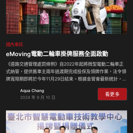
國內車訊
eMoving電動二輪車掛牌服務全面啟動
《道路交通管理處罰條例》自2022年起將微型電動二輪車正
式納管，提供舊車主兩年過渡期完成投保及領牌作業，法令領
牌寬限期即將於今年11月29日結束。根據金管會最新統計，微
型二輪電動車投保件數，已從2022年底的2.1萬件，至今年5
Aqua Chang
月底增加至15.6萬件，但仍有逾六成到七成微型電動二輪車車
看更多
2024 年 9 月 10 日
主，沒有投保也沒有掛牌。eMOVING貼心提供微型電動二輪
車掛牌前檢測服務與掛牌作業服務，避免車主因未領牌投保，
而面臨新台幣1,200元至3,600元的罰款。 提供微型電動二輪
車相關作業服務 作為深耕電動二輪車市場十四年的領導品
牌，eMOVING微型電動車領牌台數自2023年起累積至今達