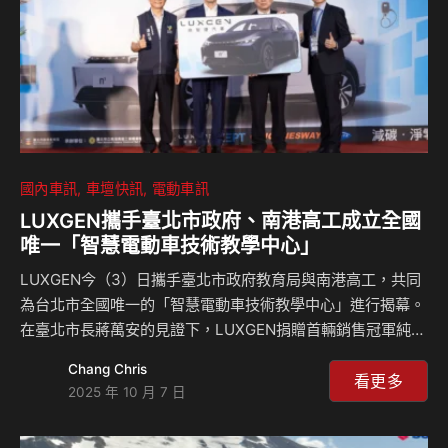
11,499 台，eMOV…
國內車訊
車壇快訊
電動車訊
LUXGEN攜手臺北市政府、南港高工成立全國
唯一「智慧電動車技術教學中心」
LUXGEN今（3）日攜手臺北市政府教育局與南港高工，共同
為台北市全國唯一的「智慧電動車技術教學中心」進行揭幕。
在臺北市長蔣萬安的見證下，LUXGEN捐贈首輛銷售冠軍純電
休旅 n⁷ 作為教學用車，並提供專業技術資源，協助打造一個
Chang Chris
以「產、官、學」三方合作為核心的新世代人才培育基地。
看更多
2025 年 10 月 7 日
LUXGEN身為台灣自主品牌，始終秉持「在地深耕、永續前
行」的理念，不僅致力於推動新能源交通的普及，更持續投入