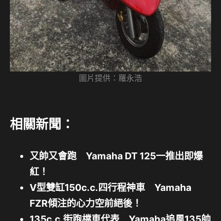
圖片提供：羅永浩
相關新聞：
又帥又會跑 Yamaha DT 125一推出即爆
紅！
V型雙缸150c.c.四行程神車 Yamaha
FZR傾注的心力空前絕後！
135c.c.街跑檔車代表 Yamaha追風135帥