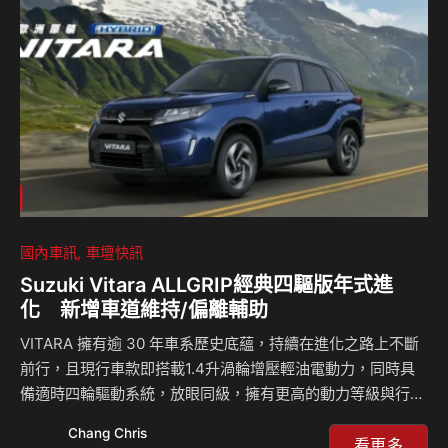
人才培育。自品牌成立以來，LUXGEN已累積捐贈超過60台
車予全台各級學校作為教學資源；而隨著純電時代來臨，今年
更率先捐贈第一台純電休旅n⁷予「智慧電動車技術教學中
心」。活動現場LUXGEN更展示了電動車核心…
國內車訊
車壇快訊
Suzuki Vitara ALLGRIP經典四驅版年式進
化 新增車道維持/偏離輔助
VITARA 擁有逾 30 年車系歷史底蘊，持續在進化之路上不斷
前行，且現行車款即搭載1.4升渦輪增壓輕油電動力，同時具
備適時四輪驅動系統，放眼同級，擁有更高的動力等級與行駛
範圍。本次新年式進化中，Vitara 配備再度全面升級，透過
Chang Chris
DSBS II 雙感知器煞車輔助系統，新增 LKA 車道維持輔助及
看更多