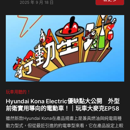
2025 年 9 月 18 日
LDP 車道偏離輔助等智慧安全科技，讓行車守護更周延，全
面強化駕馭自信。 在已配備齊全的SUZUKI SAFETY
SUPPORT主動安全系統基礎之上，包含 ACC 主動車距巡航
控制、BSM 車側盲點偵測、RCTA 後方車側警示、Weaving
alert 駕駛疲勞警示等，全方位智慧升級，讓 V…
玩車用聽的！
Hyundai Kona Electric優缺點大公開 外型
前衛實用導向的電動車！｜玩車大麥克EP58
雖然新款Hyundai Kona在產品規畫上是兼具燃油與純電兩種
動力型式，但從最近引進的約電車型來看，它在產品設定上較