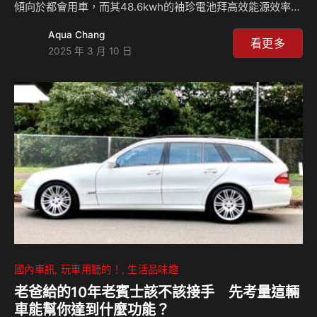
傾向於都會用車，而其48.6kwh的袖珍電池拜高效能源效率所
賜，續航里程仍有448km(NEDC)的表現。此次引進的Kona
Aqua Chang
Electric計有三個等級，但頂級款售價達154.9萬元，幾乎快到
看更多
2025 年 3 月 10 日
達其老大哥Ioniq 5入門款的售價，如果要入手Kona Electric
該怎麼選才最划算？來聽島叔和麥克怎麼說？ 玩車誌網
站：⁠⁠https://carfun.tw/>) — Hosting provided by
SoundOn
國內車訊
玩車用聽的！
生活品味趣
老爸給的10年老賓士該不該接手 先考量這輛
車能幫你達到什麼功能？