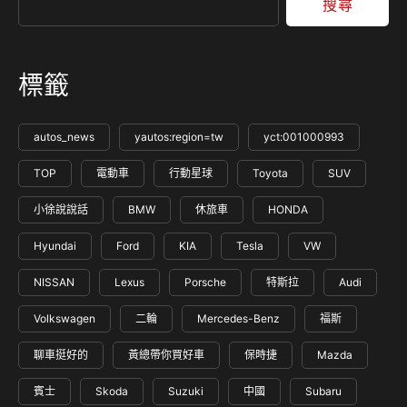
搜尋
標籤
autos_news
yautos:region=tw
yct:001000993
TOP
電動車
行動星球
Toyota
SUV
小徐說說話
BMW
休旅車
HONDA
Hyundai
Ford
KIA
Tesla
VW
NISSAN
Lexus
Porsche
特斯拉
Audi
Volkswagen
二輪
Mercedes-Benz
福斯
聊車挺好的
黃總帶你買好車
保時捷
Mazda
賓士
Skoda
Suzuki
中國
Subaru