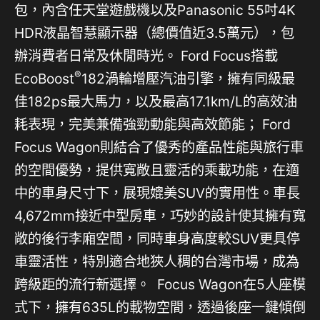
包，內含任天堂遊戲機以及Panasonic 55吋4K
HDR液晶智慧顯示器（總價值近3.5萬元），包
辦消費者日常及休閒時光。 Ford Focus搭載
®
EcoBoost
182渦輪增壓汽油引擎，擁有同級最
佳182ps最大馬力，以及最高17.1km/L的高效油
耗表現，完美兼備強勁動能與高效節能； Ford
Focus Wagon則結合了優秀的產品性能與旅行車
的空間優勢，提供寬敞且靈活的乘載功能，在適
中的車身尺寸下，展現媲美SUV的實用性。車長
4,672mm接近中型房車，巧妙的設計使其擁有寬
敞的後行李廂空間，同時車身高度較SUV更具停
車靈活性，特別適合地狹人稠的台灣市場，成為
跨級距的流行新選擇。 Focus Wagon在5人座模
式下，擁有635L的載物空間，透過後座一鍵傾倒