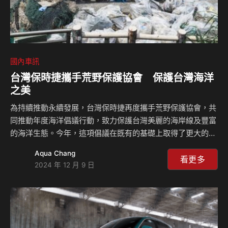
國內車訊
台灣保時捷攜手荒野保護協會 保護台灣海洋
之美
為持續推動永續發展，台灣保時捷再度攜手荒野保護協會，共
同推動年度海洋倡議行動，致力保護台灣美麗的海岸線及豐富
的海洋生態。今年，這項倡議在既有的基礎上取得了更大的進
展，參與志工人數較去年增加了25%，並獲得多個環保團體的
Aqua Chang
熱情響應。儘管部分活動因颱風影響而取消，團隊仍於兩場行
看更多
2024 年 12 月 9 日
動中成功清除近一公噸的海洋廢棄物。 今年海洋倡議的內容
不只有水下的淨海行動，還涵蓋淨灘、沙灘安全評估以及教育
講座等多元活動，以提高大眾對海洋的認識，進一步推廣環保
意識。這些全面性的行動吸引了來自各界志工的參與，持續擴
大影響力，為海洋環境的永續發展注入新動力。 台灣保時捷