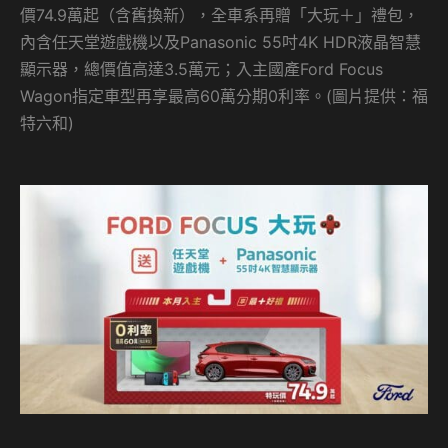
價74.9萬起（含舊換新），全車系再贈「大玩＋」禮包，
內含任天堂遊戲機以及Panasonic 55吋4K HDR液晶智慧
顯示器，總價值高達3.5萬元；入主國產Ford Focus
Wagon指定車型再享最高60萬分期0利率。(圖片提供：福
特六和)