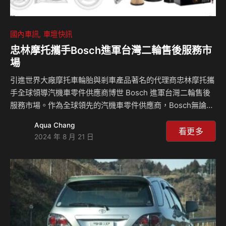
國內車訊
車壇快訊
忠林摩托攜手Bosch進軍台灣二輪售後服務市
場
引進世界大廠摩托車輪胎與剎車產品著名的代理商忠林摩托攜
手全球領導汽機車零件供應商博世 Bosch 進軍台灣二輪售後
服務市場。作為全球領先的汽機車零件供應商，Bosch無論在
技術創新還是品質保障上都達到了業界的高標準! 包含摩托車
Aqua Chang
用 AGM 電池、摩托車用鋰鐵電池、剎車油以及 Bosch 火星
看更多
2024 年 8 月 21 日
塞與後續眾多產品，為台灣的摩托車消費者提供了更多高品質
選擇。 Bosch摩托車用AGM電池採用玻璃纖維板，將電解液
吸收並均勻分布在極板上，得以降低內阻來提高反應效率，使
啟動更加迅速。此外，AGM電池100%防漏液且無需加水，隨
裝即用，極大地方便了客戶使用。該電池的壽命也相當長，比
傳統鉛酸電池高出四倍的深循環…