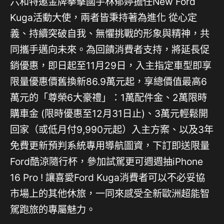
六和特邀金牌拳擊國手林郁婷擔任New ­­Ford
Kuga活動大使，兩者皆秉持著為進化 從心定
義、持續突破自我、無懼挑戰的形象與精神，共
同攜手邁向未來。為回饋消費者支持，將延長促
銷優惠，即日起至11月29日，入主指定車型即享
限量優惠價舊換新86.9萬元起，享總價值最高6
萬元的「尊榮6大豪禮」：1萬配件金、2萬限時
購車金 (限時優惠至12月31日止)、3萬元輕鬆開
回家（或低月付9,990元起）入主方案、以及3年
免費更新預判系統專用導航圖資，下訂即送限量
Ford酷涼隨行杯，參加試駕更可週週抽iPhone
16 Pro ! 讓喜愛Ford Kuga消費者可以不必妥協
市場上的其他休旅，一同來感受全新歐洲超能智
駕跑旅的專屬魅力。