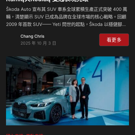
Škoda Auto 宣布其 SUV 車系全球累積生產正式突破 400 萬
輛，清楚顯示 SUV 已成為品牌在全球市場的核心戰略。回顧
2009 年首款 SUV—— Yeti 問世的起點，Škoda 以穩健腳步
拓展產品線，如今已形成涵蓋 Kamiq、Karoq、Kodiaq 與純
Chang Chris
電 Elroq、Enyaq 在內的完整 SUV 家族，從都會跨界、家庭
看更多
2025 年 10 月 3 日
七人座到新能源等多元選擇，為不同生活型態提供更貼近需求
的解決方案。 全球 SUV 版圖持續壯大 近年來 SUV 的需求快
速向上，亦帶動 Škoda 在全球銷售結構的轉變。2025 年上半
年，SUV 佔品牌總交車量已超過一半，來到 55% 的比重。
Ko…