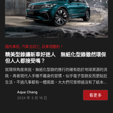
總裁 Christian Nater …
國內車訊
汽車五四三
玩車用聽的！
精美型錄讓新車好迷人 無紙化型錄雖然環保
但人人都接受嗎？
就環保角度來說，無紙化型錄的推行的確有助於地球資源的消
耗，再者現代人手機不離身的習慣，似乎電子型錄反而更貼近
生活，不過凡事都有一體兩面，大大們可曾想過沒有了紙本型
錄後，我們反而在哪些方面會覺得麻煩？有些甚至可能會牽涉
Aqua Chang
到法律層面！來聽Celsior怎麼說？CELSIORS Youtube頻
看更多
2024 年 3 月 16 日
道：https://www.youtube.com/channel/UCo3IxZ-
cdzucOFOOY3CBe1w⁠ 相關新聞：