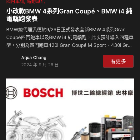
國內車訊
電動車訊
小改款BMW 4系列Gran Coupé、BMW i4 純
電轎跑發表
BMW總代理汎德於9/26日正式發表全新BMW 4系列Gran
Coupé四門跑車以及BMW i4 純電轎跑，此次預計導入四種車
型，分別為四門跑車420i Gran Coupé M Sport、430i Gran
Coupé M Sport；以及i4 eDrive40、i4 M50 xDrive，建議
Aqua Chang
售價新台幣263萬元起。 耀眼美型再突破 全新BMW 4系列承
看更多
2024 年 9 月 26 日
襲家族獨特的DNA，優美且具侵略性的跑車線條結合完美車身
比例，一展BMW品牌獨具的美學風範，驚豔四座的車身線條
與短前懸的設計、霸氣優雅的車頭造型，處處皆是過目難忘的
視覺焦點，俐落刻劃的引擎蓋線條，搭配更富張力的3D雙腎
型水箱護罩，一路延…