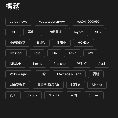
標籤
autos_news
yautos:region=tw
yct:001000993
TOP
電動車
行動星球
Toyota
SUV
小徐說說話
BMW
休旅車
HONDA
Hyundai
Ford
KIA
Tesla
VW
NISSAN
Lexus
Porsche
特斯拉
Audi
Volkswagen
二輪
Mercedes-Benz
福斯
聊車挺好的
黃總帶你買好車
保時捷
Mazda
賓士
Skoda
Suzuki
中國
Subaru