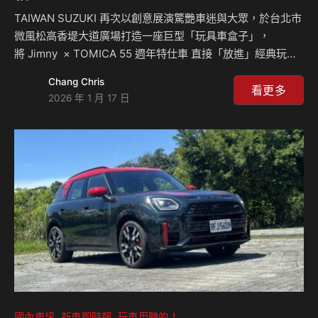
TAIWAN SUZUKI 再次以創意展演驚艷車迷與大眾，於台北市
微風松高香堤大道廣場打造一座巨型「玩具車盒子」，
將 Jimny × TOMICA 55 週年特仕車 直接「放進」經典玩具
包裝之中，重現無數人童年記憶中的感動瞬間；現場更同步展
Chang Chris
出 SUZUKI 品牌首款全球戰略純電 SUV— e VITARA，透過跨
看更多
2026 年 1 月 17 日
世代、跨動力形式的並陳展示，完整呈現 SUZUKI 對於移動樂
趣與未來移動願景的詮釋。 此次展演以經典紅白配色的玩具
盒為設計靈感，將真實比例的 Jimny 置入巨大模型包裝中，
彷彿一輛「被放大的夢幻玩具車」。Jimny × TOMICA 55 週
年特仕聯名版，透過泥濘飛濺的圖案象…
國內車訊
新車即時報
玩車用聽的！