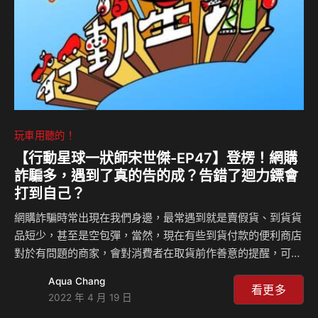
玩車用聽的！
【行動星球⼀狀師宋世傑-EP47】登楞！網購
詐騙多，遇到了真的告的成？告錯了迴力鏢會
打到自己？
網購詐騙時常出現在我們身邊，最常遇到就是賣假貨、到貨貨
品短少，甚至是空包彈，當然，現在有些到貨付款的便利商店
對於有問題的商家，會對消費者在取貨前作善意的提醒，可說
是多一層保障，但對於貨品真假的問題，例如名牌包，消費者
Aqua Chang
如果有懷疑時直接提告、最後萬一無法認定或判定為真貨時，
看更多
2022 年 4 月 19 日
消費者可以因此而沒事嗎？會不會有可能因此賠償巨款？有關