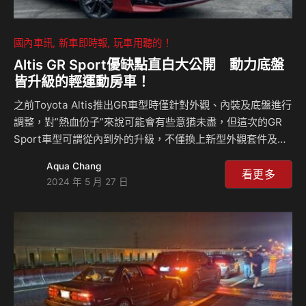
國內車訊
新車即時報
玩車用聽的！
Altis GR Sport優缺點直白大公開 動力底盤
皆升級的輕運動房車！
之前Toyota Altis推出GR車型時僅針對外觀、內裝及底盤進行
調整，對”熱血份子”來說可能會有些意猶未盡，但這次的GR
Sport車型可謂從內到外的升級，不僅換上新型外觀套件及黑
化處理，內裝更大量使用紅色車縫線綴、類跑車座椅外，連安
Aqua Chang
全帶也更換成紅色式樣，動力則改換Dynamic Force 2.0自然
看更多
2024 年 5 月 27 日
進氣引擎(170hp)，底盤亦重新調校得運動化，售價91.5萬
元。經過由內到外的升級後，Altis脫胎換骨了嗎？動力底盤真
的可以讓你暢快狂奔？來聽島叔和豪哥怎麼說？ 相關新聞：