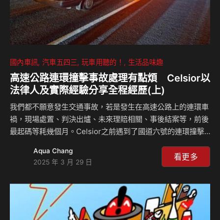
國內車訊
汽車五四三
玩車用聽的！
生活品味趣
高速公路連環撞擊事故處理有點煩 Celsior以
法律人及實際經驗分享全程經歷(上)
我們都不願意發生交通事故，若是發生在高速公路上的連環車
禍，現場處置、判決出爐、未來理賠相關、事後結案等，前後
最起碼等耗幾個月。Celsior之前遇到了國道六號的連環撞擊
事故，他以法律人及實際經歷詳細闡述，裡面乾貨滿滿，來聽
Aqua Chang
小徐怎麼說？CELSIORS Youtube頻
看更多
2025 年 3 月 29 日
道：⁠https://www.youtube.com/@CELSIORS 相關新聞：