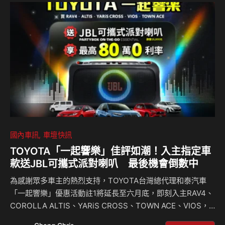
3,000台車，2024年創造逾40萬趟次、總里程數近4,000萬公
里。在淨零減碳趨勢下，電動車銷售市場持續成長，格上Go
Smart持續擴大綠能車隊佈…
國內車訊
車壇快訊
TOYOTA「一起響樂」佳評如潮！入主指定車
款送JBL可攜式派對喇叭 最後機會倒數中
為感謝眾多車主的熱烈支持，TOYOTA台灣總代理和泰汽車
「一起響樂」優惠活動註1將延長至六月底，即刻入主RAV4、
COROLLA ALTIS、YARiS CROSS、TOWN ACE、VIOS，
就送原價新台幣19,800元超高音質的JBL PartyBox On-the-