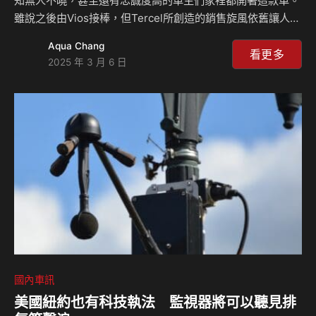
知無人不曉，甚至還有忠誠度高的車主們家裡都開著這款車。
雖說之後由Vios接棒，但Tercel所創造的銷售旋風依舊讓人印
象深刻。Tercel是款具有歷史淵源的車，從70年代開始至結束
Aqua Chang
共有五個世代，而台灣所製造販售的就是後一代、第五代車
看更多
2025 年 3 月 6 日
型，上集我們先舖陳一下，將前四代車型做個統整的介紹，本
集則詳細地將五代型完整做介紹，並回顧當年在台的銷售概
況。請慢用！CELSIORS Youtube頻
道：⁠https://www.youtube.com/@CELSIORS 相關新聞：
國內車訊
美國紐約也有科技執法 監視器將可以聽見排