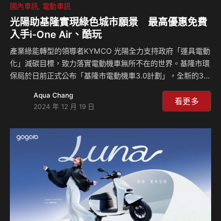
國內車訊
電動車訊
光陽助基隆實現綠色城市願景 最高優惠免費
入手i-One Air、酷玩
產業綠能轉型的領導者KYMCO 光陽全力支持政府「運具電動
化」減碳目標，致力落實電動機車無所不在的世界。基隆市環
保局於日前正式公布「基隆市電動機車3.0計劃」，全新的3.0
公益青年電動機車補助方案將於2025年1月起受理登記，而原
Aqua Chang
有的2.0方案也會續行。自2022年該計畫啟動以來，KYMCO
看更多
2024 年 12 月 19 日
光陽一直是基隆市政府重要合作夥伴，這次也持續擔任推動角
色，大力相挺基隆市低碳綠能城市願景。 基隆市電動機車計
畫方案將於2025年1月1日起開放登記，申請資格限20至45歲
基隆市民 (出生於69至94年次)，且需以「老舊燃油機車」進
行汰舊 (車籍需於2021年前於基隆掛牌)。此計畫推出包括…