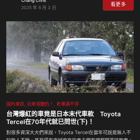
Chang Chris
Go Essential可攜式派對喇叭註1，再享最高80萬0利率註2。
看更多
2025 年 6 月 3 日
JBL PartyBox On-The-Go Essential(型號：PartyBox On-
The-Go Essential)具備100瓦輸出功率，搭載JBL Pro
Sound音效技術，帶來高音清亮、低音強勁的震撼高音質，再
結合Bass Boost重…
國內車訊
玩車用聽的！
老車講不停
台灣爆紅的車竟是日本末代車款 Toyota
Tercel在70年代就已問世(下)！
對很多資深大大們來說，Toyota Tercel在當年可說是無人不