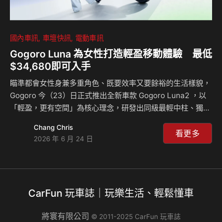
國內車訊
車壇快訊
電動車訊
Gogoro Luna 為女性打造輕盈移動體驗 最低
$34,680即可入手
瞄準都會女性身兼多重角色、既要效率又要餘裕的生活樣貌，
Gogoro 今（23）日正式推出全新車款 Gogoro Luna2 ，以
「輕盈，更有空間」為核心理念，研發出同級最輕中柱、獨家
雙置杯架與適合多元身型的舒適坐姿，期望協助消費者在忙碌
Chang Chris
的生活中，享受更從容自在的移動體驗。同時，Gogoro 宣布
看更多
2026 年 6 月 24 日
由三金主持天后 Lulu 黃路梓茵擔綱 Gogoro Luna 代言人，
她以多才多藝、自信真實的形象備受大眾喜愛，在工作與生活
之間游刃有餘的姿態，完美詮釋 Luna 代表的當代女性精神。
Gogoro Luna 售價 $83,980，扣除補助後最低 $34,680 即
CarFun 玩車誌｜玩樂生活、輕鬆懂車
可入手，7/26 前購車更享連續 24…
將寰有限公司
© 2011-2025 CarFun 玩車誌