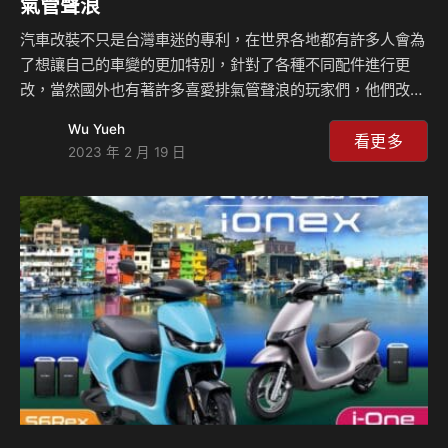
氣管聲浪
汽車改裝不只是台灣車迷的專利，在世界各地都有許多人會為
了想讓自己的車變的更加特別，針對了各種不同配件進行更
改，當然國外也有著許多喜愛排氣管聲浪的玩家們，他們改起
車來可能比台灣更瘋狂，畢竟我們經常看到國外的影片當中會
Wu Yueh
有那種超高排氣管或者是噴出火焰的尾管設計，而現在你如果
看更多
2023 年 2 月 19 日
在紐約街頭的話很可能會收到800美金（折合台幣約2.4萬
元）的罰單，因為他們也開啟了科技執法偵測。 不少人的汽
車或是摩托車會為了更帥氣的外觀或者是更好的排氣效率而更
換排氣管，通常更換排氣管之後伴隨的就是更大聲的排氣聲
浪，但這會引起許多用路人或者是路旁住戶的不滿，畢竟過於
大聲的噪音會讓人感到躁鬱，如果是晚上的話更會影響到睡
眠，而過去…