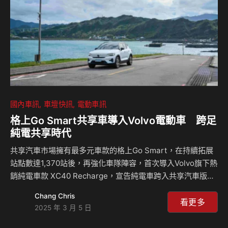
國內車訊
車壇快訊
電動車訊
格上Go Smart共享車導入Volvo電動車 跨足
純電共享時代
共享汽車市場擁有最多元車款的格上Go Smart，在持續拓展
站點數達1,370站後，再強化車隊陣容，首次導入Volvo旗下熱
銷純電車款 XC40 Recharge，宣告純電車跨入共享汽車版
圖，同時也進一步完善eMaaS (Electric Mobility as a
Chang Chris
Service)生態圈，啟動全台近150個隨插即充站點充電服務，
看更多
2025 年 3 月 5 日
強化充電網絡，讓租電車不必煩惱充電問題。 格上Go Smart
共享車服務擴及全台19縣市，持續調整站點佈局，車隊數近