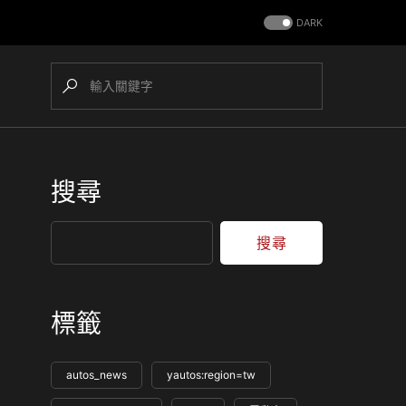
DARK
搜尋
搜尋
標籤
autos_news
yautos:region=tw