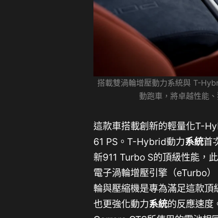
搭載雙渦輪增壓動力系統與 T-Hybr
動跑車，將卓越性能、
這款車搭載創新的輕量化T-Hy
61 PS。T-Hybrid動力
系統
首次
新911 Turbo S的頂級性能
電子渦輪增壓引擎（eTurbo），
輪與壓縮機是專為滿足這款頂級
也更強化動力
系統
的反應速度。