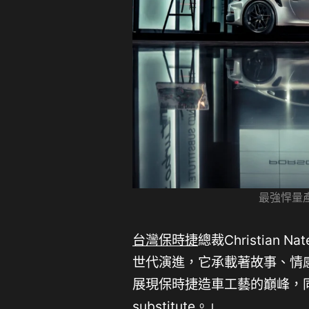
最強悍量產 
台灣保時捷
總裁Christian
世代演進，它承載著故事、情感，
展現保時捷造車工藝的巔峰，同時
substitute。」