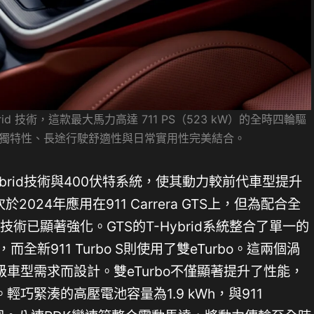
id 技術，這款最大馬力高達 711 PS（523 kW）的全時四輪驅
獨特性、長途行駛舒適性與日常實用性完美結合。
brid技術與400伏特系統，使其動力較前代車型提升
於2024年應用在911 Carrera GTS上，但為配合全
，此技術已顯著強化。GTS的T-Hybrid系統整合了單一的
而全新911 Turbo S則使用了雙eTurbo。這兩個渦
車型需求而設計。雙eTurbo不僅顯著提升了性能，
輕巧緊湊的高壓電池容量為1.9 kWh，與911