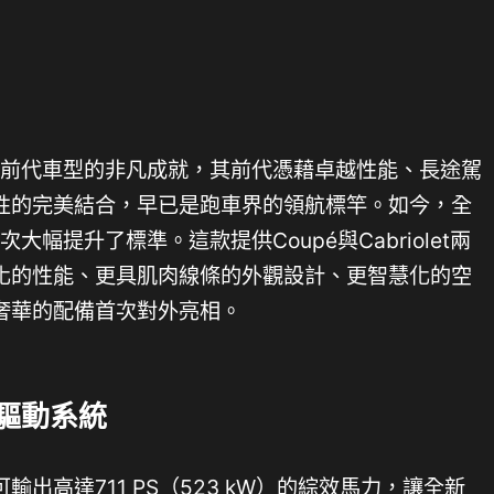
S繼承了前代車型的非凡成就，其前代憑藉卓越性能、長途駕
性的完美結合，早已是跑車界的領航標竿。如今，全
都再次大幅提升了標準。這款提供Coupé與Cabriolet兩
化的性能、更具肌肉線條的外觀設計、更智慧化的空
奢華的配備首次對外亮相。
驅動系統
可輸出高達711 PS（523 kW）的綜效馬力，讓全新