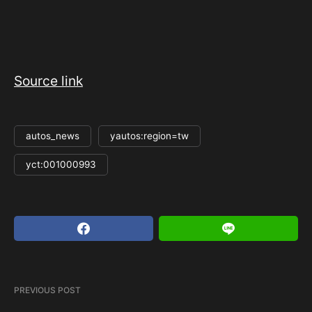
Source link
autos_news
yautos:region=tw
yct:001000993
PREVIOUS POST