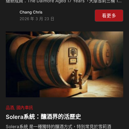
級新成員：The Dalmore Aged 17 Years「大摩雪莉三桶 17
年單一麥芽威士忌」（中文暫譯）。 這款全新產品的推出，
Chang Chris
不僅在深化品牌對雪莉桶熟成工藝的探索，並進一步鞏固大摩
看更多
2026 年 3 月 23 日
與西班牙著名雪莉酒莊 González Byass 長達數十年的傳奇合
作關係。當然，也是填補雪莉三桶產品陣容的重要戰力。 核
心系列的新里程碑 大摩雪莉三桶 17 年的加入，一舉填補了核
心系列中 15 年與 18 年、21 年間的空白，定位為一款展現品
牌經典風格、且更具深度與結構感的常販產品。這款…
品酒
國內車訊
Solera系統：釀酒界的活歷史
Solera系統 是一種獨特的釀酒方式，特別常見於雪莉酒