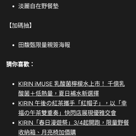
淡麗自在野餐墊
【加碼抽】
田馥甄限量親簽海報
猜你喜歡：
KIRIN iMUSE 乳酸菌檸檬水上市！ 千億乳
酸菌＋低熱量，夏日補水新選擇
KIRIN 午後の紅茶攜手「紅帽子」，以「幸
福の午茶雙重奏」快閃店展現優雅交會
KIRIN「春日漫遊祭」3/4起開跑，限量野餐
收納箱、月亮椅加價購