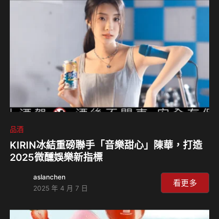
嚴謹堅持，不僅深受威士忌玩家的高度喜愛，更連續三年蟬聯
蘇格蘭最佳獨立裝瓶廠的美譽！今年在台再創佳績的聖佛力，
更在下半年一口氣推出三個系列的新品：創辦人精選、小批次
限量版本以及2024席捲歐美…
品酒
KIRIN冰結重磅聯手「音樂甜心」陳華，打造
2025微醺娛樂新指標
aslanchen
看更多
2025 年 4 月 7 日