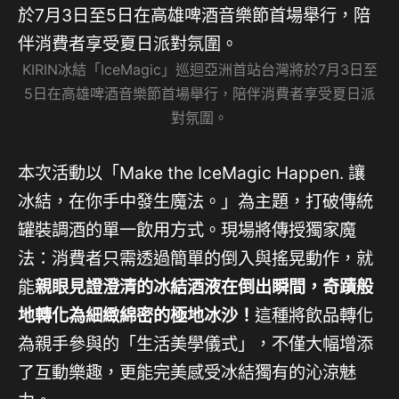
KIRIN冰結「IceMagic」巡迴亞洲首站台灣將於7月3日至
5日在高雄啤酒音樂節首場舉行，陪伴消費者享受夏日派
對氛圍。
本次活動以「Make the IceMagic Happen. 讓
冰結，在你手中發生魔法。」為主題，打破傳統
罐裝調酒的單一飲用方式。現場將傳授獨家魔
法：消費者只需透過簡單的倒入與搖晃動作，就
能
親眼見證澄清的冰結酒液在倒出瞬間，奇蹟般
地轉化為細緻綿密的極地冰沙！
這種將飲品轉化
為親手參與的「生活美學儀式」，不僅大幅增添
了互動樂趣，更能完美感受冰結獨有的沁涼魅