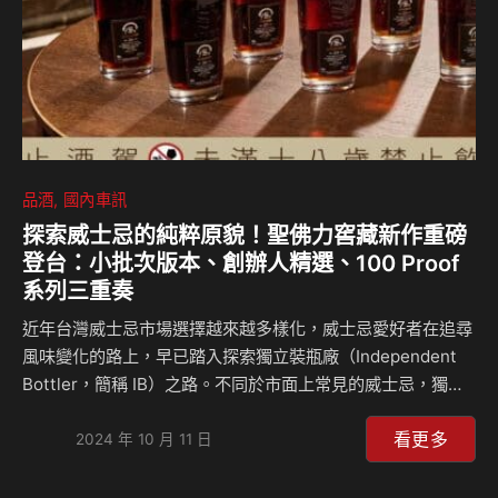
品酒
國內車訊
探索威士忌的純粹原貌！聖佛力窖藏新作重磅
登台：小批次版本、創辦人精選、100 Proof
系列三重奏
近年台灣威士忌市場選擇越來越多樣化，威士忌愛好者在追尋
風味變化的路上，早已踏入探索獨立裝瓶廠（Independent
Bottler，簡稱 IB）之路。不同於市面上常見的威士忌，獨立
裝瓶廠提供更多樣化的酒款以及稀缺的單桶原酒，且各種酒
看更多
廠、年份、桶型，都應有盡有，完全滿足玩家們的好奇心與無
2024 年 10 月 11 日
盡探索。 而在眾多獨立裝瓶廠中，由聖佛力（Signatory
Vintage）向來以豐富的藏酒、獨特的眼光以及對裝瓶工序的