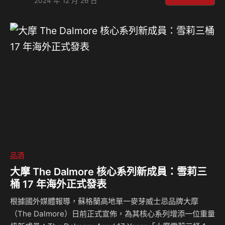
2024 年 12 月 26 日
也將陸續開賣，每罐500ml，訂價99元，限量商品，售完為
止！ 超人氣熱銷七年！SUNMAI 金色三麥「鮮果草莓啤酒」
限時回歸！ SUNMAI 金色三麥積極拓展釀造版圖，廣泛運用
特色食材、香料推出季節限定酒款，口碑及銷售都創下亮眼成
績，在琳瑯滿目的作品中，最受歡迎的風味首推「草莓」…
品酒
大摩 The Dalmore 核心系列新成員：雪莉三
桶 17 年海外正式發表
根據國外媒體報導，蘇格蘭高地單一麥芽威士忌品牌大摩
（The Dalmore）日前正式宣佈，為其核心系列增添一位重量