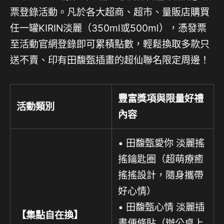
票登錄活動。凡於各大超商、超市、量販店購買
任一罐KIRIN淡麗（350ml或500ml），憑發票
至活動官網登錄即可累積點數，輕鬆換取多款只
送不賣、印有田馥甄插畫的超仙聯名限定周邊！
豐富獎項與限量好禮
活動類別
內容
• 田馥甄愛你 淡麗搖
搖鑰匙圈（超萌療癒
搖搖設計，隨身攜帶
好心情）
• 田馥甄心情 淡麗插
【集點自在換】
畫便條貼（辦公桌上