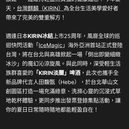
天，
台灣麒麟（KIRIN）
為全台生活美學愛好者
帶來了完美的雙重解方！
適逢日本
KIRIN冰結
上市25周年，風靡全球的巡
迴快閃活動「
IceMagic
」海外亞洲首站正式登陸
台灣，將在台北與高雄掀起一場「倒出即變細緻
冰沙」的魔幻沁涼旋風。與此同時，深受輕生活
族群喜愛的
「KIRIN淡麗」啤酒
，此次也攜手全
新品牌代言人田馥甄（Hebe），於台北華山文
創園區打造一場充滿綠意、洗滌心靈的沉浸式草
地乾杯體驗，更同步推出發票登錄集點活動，讓
你的夏日日常隨時隨地都能輕盈自在！