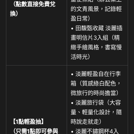
（點數直接免費兌
的文青風景，記錄輕
換）
盈日常）
• 田馥甄收藏 淡麗插
畫明信片3入組（精
緻手繪風格，書寫慢
活時光）
• 淡麗輕盈自在行李
箱（質感綠白配色，
微旅行的時尚擔當）
• 淡麗旅行袋（大容
量、輕量化設計，隨
【1點輕盈抽】
時說走就走）
（只需1點即可參與
• 淡麗不鏽鋼杯4入