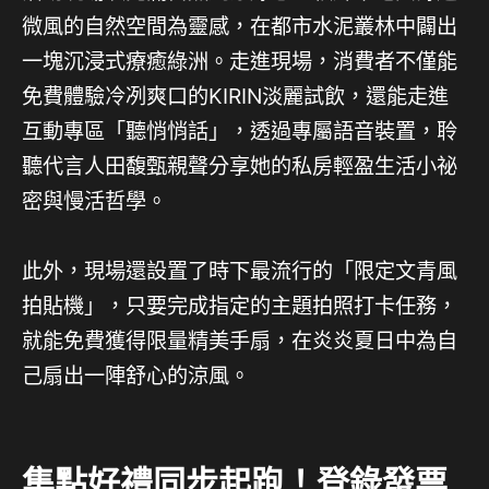
微風的自然空間為靈感，在都市水泥叢林中闢出
一塊沉浸式療癒綠洲。走進現場，消費者不僅能
免費體驗冷冽爽口的KIRIN淡麗試飲，還能走進
互動專區「聽悄悄話」，透過專屬語音裝置，聆
聽代言人田馥甄親聲分享她的私房輕盈生活小祕
密與慢活哲學。
此外，現場還設置了時下最流行的「限定文青風
拍貼機」，只要完成指定的主題拍照打卡任務，
就能免費獲得限量精美手扇，在炎炎夏日中為自
己扇出一陣舒心的涼風。
集點好禮同步起跑！登錄發票