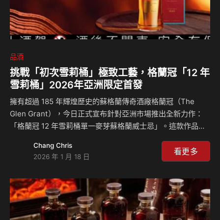
品酒
挑戰「初次雪莉桶」極致工藝，格蘭冠「12 年
雪莉桶」2026年亞洲限定首發
擁有超過 185 年輝煌歷史的蘇格蘭傳奇酒廠格蘭冠（The
Glen Grant），今日正式宣布針對亞洲市場推出全新力作：
「格蘭冠 12 年雪莉桶單一麥芽蘇格蘭威士忌」。這款作品以
酒廠經典的 12 年酒液為基石，挑戰極其珍稀的初次（First-
Chang Chris
fill）Oloroso 雪莉桶二次熟成工藝，預計於 2026 年初在台
看更多
2026 年 1 月 18 日
灣、日本、南韓與中國同步登場，為亞洲威士忌愛好者帶來一
場純淨與奔放交織的風味饗宴。 無法複製的醇厚深度 格蘭冠
此次新作的核心亮點在於「初次（First-fill）」橡木桶的運
用。由於每只 Oloroso 雪莉桶僅有一次被稱為「初次」的機
會，其首次填裝時蘊含的風味物質最為飽滿鮮明。 這…