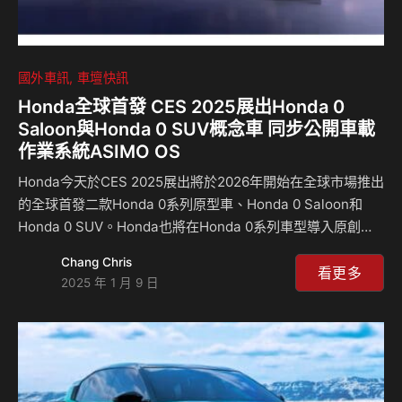
國外車訊
車壇快訊
Honda全球首發 CES 2025展出Honda 0
Saloon與Honda 0 SUV概念車 同步公開車載
作業系統ASIMO OS
Honda今天於CES 2025展出將於2026年開始在全球市場推出
的全球首發二款Honda 0系列原型車、Honda 0 Saloon和
Honda 0 SUV。Honda也將在Honda 0系列車型導入原創的
車載作業系統ASIMO OS。 ■Honda 0 Saloon 藉由進一步推
Chang Chris
進去年在CES 2024展出的概念車型，Honda 0 Saloon原型
看更多
2025 年 1 月 9 日
車的研發已經為計劃於2026年上市做好準備。此原型車在維
持概念車造型設計的基礎上，不僅讓Saloon具備乍看之下和
其他EV截然不同的低高度運動風格，而且內部空間比人們從
外部尺寸想像的還要寬敞。 Honda 0系列旗艦車型Honda 0
Sal…