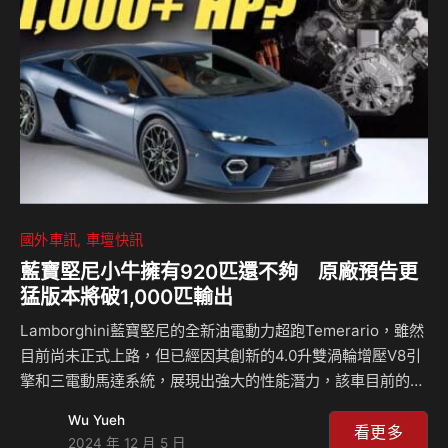
且專為空氣力學設計」，其方正的車身設計與雪鐵龍C3和C3
Aircross的風格相似，但透過一些細節處理來提升其空氣力學
表現…
國外車訊
車壇快訊
藍寶堅尼小牛擁有920匹還不夠 原廠預告更
猛版本將破1,000匹輸出
Lamborghini藍寶堅尼的全新油電動力超跑Temerario，雖然
目前尚未正式上路，但已經因其創新的4.0升雙渦輪增壓V8引
擎和三電動馬達系統，展現出強大的性能潛力，該車目前的最
大功率為920匹(CV)，但根據品牌的研發負責人Rouven
Wu Yueh
Mohr表示，這僅是這套動力系統的起點而已，未來更強大的
看更多
2024 年 12 月 5 日