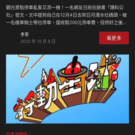
觀光景點停車亂象又添一樁！一名網友日前在臉書「爆料公
社」發文，文中提到自己在12月4日去到日月潭水社碼頭，被
一名機車騎士帶位停車，還收取200元停車費，但停好之後才
發現機車騎士居然做起無本生意，把路邊合法車位當成私人的
李奇
生財工具！ 原PO在貼文裡清楚交代來龍去脈，起初一行人開
看更多
2022 年 12 月 8 日
車抵達日月潭後，遇見有人帶他們去停車，並收取200元停車
費，還以為是私有地，但停好車才發現是公有地，卻被有心人
士佔據，藉此向觀光客收費，整個行為相當不要臉！ 原PO當
場立刻反應，結果對方先是裝傻，之後才將一台車的費用退
還，間接證明該名騎士深知自己違法，無奈被抓包才乖乖退
錢，但相信過去已經有不少觀光客勢必都在沒注意的情況下，
被…
玩車用聽的！