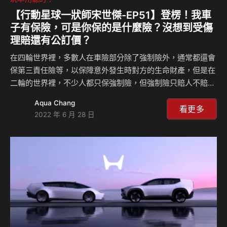
【行動星球⼀狀師宋世傑-EP51】登楞！我車
子有保險，可是你保的是什麼險？沒想到受傷
理賠還有公訂價？
在四輪世界裡，多數人在車險部分除了強制險外，通常都還會
保第三責任險等，以保障意外發生時對方的生命財產，但是在
二輪的世界裡，不少人都只保強制險，但強制險只賠人不賠
車！所以宋狀師每次在處理車禍事故車輛的部分時雖然都會問
Aqua Chang
肇事者有無保險，對方也都會理直氣壯地表示：「有」，但結
看更多
2022 年 6 月 28 日
局都不是這麼盡人意，一起來聽宋狀師一年到頭經常遇到的是
什麼樣的狀況？也順便複習各險種理賠範圍；另外，不幸發生
事故時，在保險公司理賠的計算上可都是有固定價碼的，怎麼
算？斷一隻手賠多少錢？來聽宋狀師價碼大公開…。