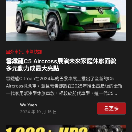
國外車訊
車壇快訊
雪鐵龍C5 Aircross展演未來家庭休旅面貌
多元動力成最大亮點
雪鐵龍Citroen在2024年的巴黎車展上推出了全新的C5
Aircross概念車，並且預告即將在2025年推出量產版的全新
一代家用緊湊型休旅車款，相較於前代車型，這一代C5
Aircross將變得更大、更方正，並且提供更多的空間與多元的
Wu Yueh
動力選擇，新車將採用STLA Medium平台，這個平台能夠支
看更多
2024 年 10 月 15 日
援引擎、油電動力和純電動力系統，讓消費者可以擁有更全面
的選擇。 從外觀上看，C5 Aircross概念車採用了全新的設計
語彙，原廠描述這款車是一個「精實、肌肉感十足的有機車身