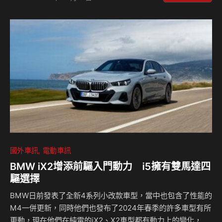
版本有望突破1,000匹馬力。 目前，全新小牛Temerario配備
的4.0升V8引擎已經能夠輸出800匹馬力，這對比先前的小牛
Huracan所搭載的5.2升自然進氣V10引擎，其最高640匹馬力
有著顯著的提升，Mohr提到，現有的引擎設計理論上可以提
高至每公升排氣量擁有220匹馬力，這意味著僅靠…
國外車訊
電動車訊
BMW iX2增添前驅入門動力 i5擁有雙馬達四
驅選擇
BMW日前發表了全新4系列小改款車型，當中也包含了性能的
M4一併更新，同時他們也發布了2024年春季的許多車型有所
更動，現在他們在純電的iX2、X2車型都有動力上的變化，