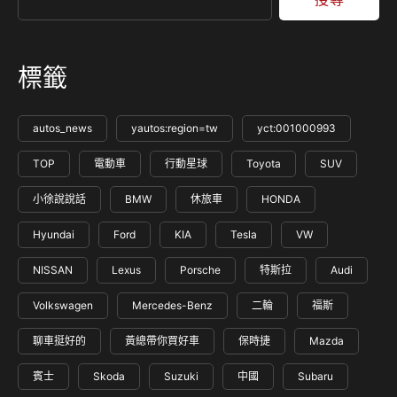
標籤
autos_news
yautos:region=tw
yct:001000993
TOP
電動車
行動星球
Toyota
SUV
小徐說說話
BMW
休旅車
HONDA
Hyundai
Ford
KIA
Tesla
VW
NISSAN
Lexus
Porsche
特斯拉
Audi
Volkswagen
Mercedes-Benz
二輪
福斯
聊車挺好的
黃總帶你買好車
保時捷
Mazda
賓士
Skoda
Suzuki
中國
Subaru