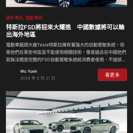
國外車訊
電動車訊
特斯拉FSD將迎來大耀進 中國數據將可以輸
出海外地區
電動車龍頭大廠Tesla特斯拉擁有著強大的自動駕駛系統，但
是他們在某些地區並不能使用相關技術，像是過去在中國他們
就無法開放完整的FSD自動駕駛系統給消費者使用，不過該品
牌於中國的車輛依舊不斷地蒐集道路資訊，過去在中國市場所
Wu Yueh
得到的數據並不能傳輸到國外使用，現在中國似乎將會開放相
看更多
2024 年 5 月 21 日
關的數據傳輸，這將會讓FSD有著大量的數據學習，讓自動駕
駛科技變得更加成熟。 目前特斯拉在中國所得到的相關數
據，都必須要保存在中國本地，而現在特斯拉將要在中國設立
資料中心，當然這個資料中心必須與當地的中資合夥，目前他
們已經與Nvidia就收購中國資料中心的圖形處理單元進行談
判，這個談判是Elon Musk在上個月造訪中國時…