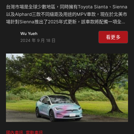
台灣市場是全球少數地區，同時擁有Toyota Sianta、Sienna
以及Alphard三款不同級距及用途的MPV車款，現在於北美市
場針對Sienna推出了2025年式更新，該車款將配備一項全新
的安全技術，其用意在防止兒童被意外留在車內的悲劇發生，
Wu Yueh
這項技術名為「後座提醒系統」，當車輛檢測到後座上有乘客
看更多
2024 年 9 月 18 日
且駕駛離開車輛時，系統會自動向駕駛者的手機發送提醒，如
果駕駛沒有即時回應，系統甚至會打電話給車主，以確保車內
的兒童安全。這是Toyota在汽車安全領域的一項創新舉措。
Toyota之所以開發這套系統，是因為每年全球都有許多兒童
因被意外遺忘在車內而發生不幸事件，尤其在炎熱的天氣下，
車內溫度迅速上升…
國內車訊
電動車訊