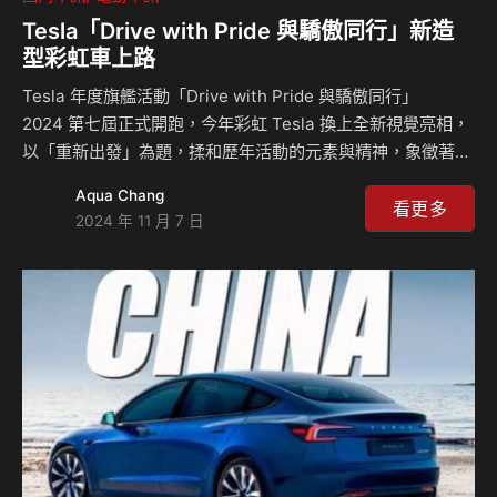
Tesla「Drive with Pride 與驕傲同行」新造
型彩虹車上路
Tesla 年度旗艦活動「Drive with Pride 與驕傲同行」
2024 第七屆正式開跑，今年彩虹 Tesla 換上全新視覺亮相，
以「重新出發」為題，揉和歷年活動的元素與精神，象徵著迎
向更美好且包容的新紀元。同時，Tesla 官方發布全新彩虹車
Aqua Chang
紀錄短片，再度號召全台車主與民眾一起提案，即有機會駕駛
看更多
2024 年 11 月 7 日
全新彩虹 Tesla 電動車三天兩夜。 今年發布的彩虹車紀錄短
片主角郭良印先生不僅是 Model Y 車主，同時也是「雲林二
手玩具屋」館長，他嘗試以創新的方式，為偏鄉孩童帶來更多
快樂與希望。這次…