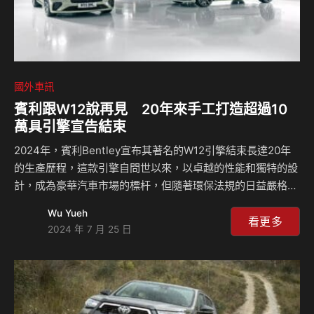
國外車訊
賓利跟W12說再見 20年來手工打造超過10
萬具引擎宣告結束
2024年，賓利Bentley宣布其著名的W12引擎結束長達20年
的生產歷程，這款引擎自問世以來，以卓越的性能和獨特的設
計，成為豪華汽車市場的標杆，但隨著環保法規的日益嚴格，
該動力也難以通過許多國家或是地區的排廢標準，現在賓利採
Wu Yueh
用全新的V8插電式油電混合動力系統來取代這具令人想念的
看更多
2024 年 7 月 25 日
W12動力，也宣告著一個世代的正式結束。 Bentley賓利W12
引擎於2003年首次亮相，搭載於第一代的Continental GT車
上，這款引擎的出現象徵著賓利在高性能豪華車領域的一次重
大突破，W12引擎採用了獨特的W型結構，在本質上是由兩個
V6引擎組合而成，具有緊湊的結構和強大的輸出能力，這種