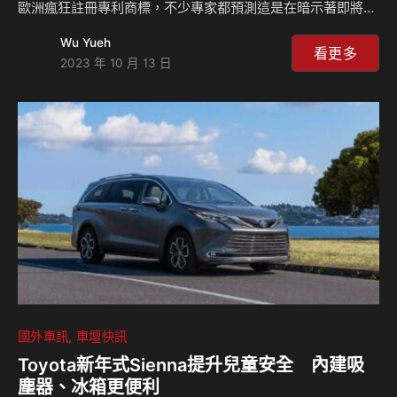
歐洲瘋狂註冊專利商標，不少專家都預測這是在暗示著即將推
出的純電動車款計畫，而這次發現在歐洲註冊的商標名稱共有
Wu Yueh
四個，包含了LF-ZC、LF-ZL、LF-ZV以及LF-ZA，但可惜的
看更多
2023 年 10 月 13 日
是只知道車輛的名稱而已，相關的資訊一概沒有提及。 現在
這些被發現的名稱基本上都還是遵循著Lexus一貫的命名方
式，而且在每個名稱當中都包含了英文字母L、F以及Z，而根
據最近的歷史我們可以發現，Lexus的概念車大多使用LF作為
開頭，像是2018年底特律車展上發表的旗艦跨界概念車款LF-
1 Limitless，…
國外車訊
車壇快訊
Toyota新年式Sienna提升兒童安全 內建吸
塵器、冰箱更便利