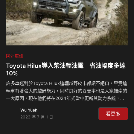
設計不僅使引擎更加…
國外車訊
Toyota Hilux導入柴油輕油電 省油幅度多達
10%
許多車迷對於Toyota Hilux這輛越野皮卡都讚不絕口，畢竟這
輛車有著強大的越野能力，同時良好的妥善率也是大家推崇的
一大原因，現在他們將在2024年式當中更新其動力系統，會
基於現有的柴油渦輪動力上加裝48V輕油電混合動力系統，其
Wu Yueh
油耗表現將會進步10%之多，並且從2024年上半年開始提供
看更多
2023 年 7 月 1 日
這個動力選擇。 全新的Toyota Hilux將會搭載上2.8升直列四
缸柴油渦輪引擎，不過現在有了48V輕油電的加持，油耗表現