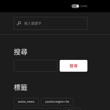
DARK
搜尋
搜尋
標籤
autos_news
yautos:region=tw