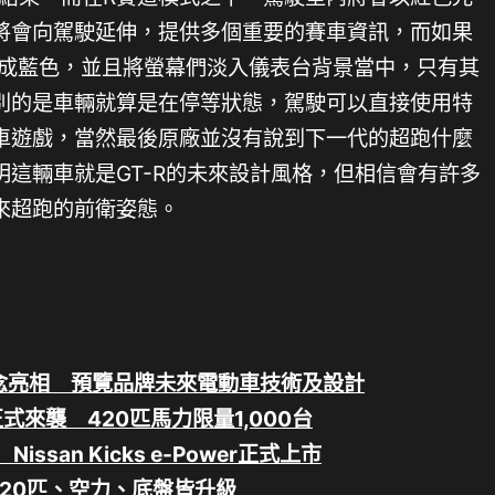
將會向駕駛延伸，提供多個重要的賽車資訊，而如果
變成藍色，並且將螢幕們淡入儀表台背景當中，只有其
別的是車輛就算是在停等狀態，駕駛可以直接使用特
車遊戲，當然最後原廠並沒有說到下一代的超跑什麼
這輛車就是GT-R的未來設計風格，但相信會有許多
來超跑的前衛姿態。
rban概念亮相 預覽品牌未來電動車技術及設計
ismo正式來襲 420匹馬力限量1,000台
san Kicks e-Power正式上市
相 420匹、空力、底盤皆升級