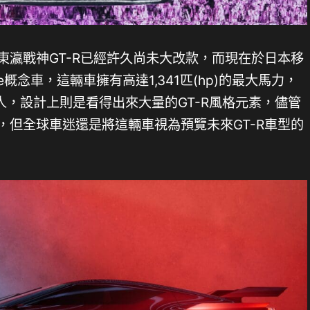
，東瀛戰神GT-R已經許久尚未大改款，而現在於日本移
ce概念車，這輛車擁有高達1,341匹(hp)的最大馬力，
，設計上則是看得出來大量的GT-R風格元素，儘管
車，但全球車迷還是將這輛車視為預覽未來GT-R車型的