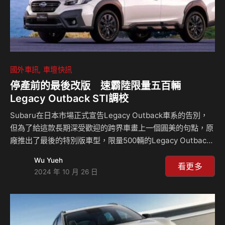
國外車訊
車壇快訊
停產前的最後改版 速霸陸限量五百輛
Legacy Outback STI調校
Subaru在日本市場正式宣告Legacy Outback車系的告別，
但為了給這款長期深受歡迎的跨界車畫上一個圓美的句點，原
廠推出了最後的特別版車型，限量500輛的Legacy Outback
30週年紀念版，這款告別之作配備了一系列專屬升級，包含
Wu Yueh
了專屬的STI調校懸吊，以紀念該車輛在日本市場上的三十年
看更多
2024 年 10 月 26 日
輝煌歷史。 外觀上，這款30週年紀念版與標準款Outback有
所不同，配備了一系列視覺升級，採用了全新設計的18吋消光
黑輪圈，搭配黑色的保險桿、輪拱和側裙，讓整體造型更具運
動感，車身還配有黑色後視鏡、黑色水箱護罩和黑色車頂行李