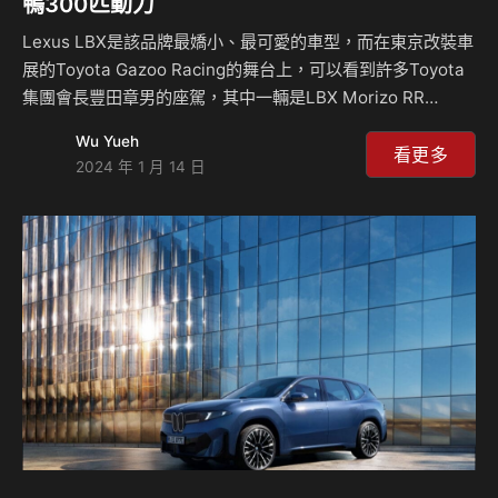
鴨300匹動力
Lexus LBX是該品牌最嬌小、最可愛的車型，而在東京改裝車
展的Toyota Gazoo Racing的舞台上，可以看到許多Toyota
集團會長豐田章男的座駕，其中一輛是LBX Morizo RR
Concept，雖然這是一輛概念車車款，但是他展示了如何透過
Wu Yueh
GR Yaris的動力系統將LBX進行改裝，其中包括了全新的8速
看更多
2024 年 1 月 14 日
DAT變速箱，但是關於這輛車會不會投入生產的消息尚未透
露。 Toyota集團的會長豐田章男這次在這次的東京改裝車展
上可以說是大方地展出了自己的愛車們，包括了休旅車
Century GRMN、GR Corolla Morizo Custom、IQ GRMN
Supercharge…