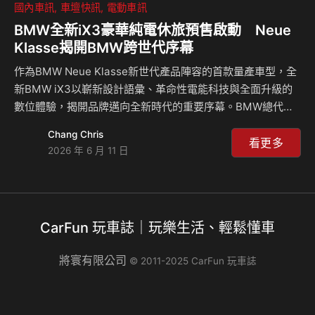
國內車訊
車壇快訊
電動車訊
BMW全新iX3豪華純電休旅預售啟動 Neue
Klasse揭開BMW跨世代序幕
作為BMW Neue Klasse新世代產品陣容的首款量產車型，全
新BMW iX3以嶄新設計語彙、革命性電能科技與全面升級的
數位體驗，揭開品牌邁向全新時代的重要序幕。BMW總代理
汎德正式宣布，全新世代純電休旅BMW iX3展開預售，率先
Chang Chris
導入BMW iX3 40 M Sport與BMW iX3 50 xDrive M Sport
看更多
2026 年 6 月 11 日
兩款車型，預售價格分別為新台幣280萬元與325萬元。 跨世
代前衛輪廓 不容錯認的未來設計語彙 回溯至1960年代，
BMW以劃時代的「Neue Klasse」車系重新定義豪華運動房
車，不僅成功奠定品牌現代化發展的基石，更深刻影響全球汽
CarFun 玩車誌｜玩樂生活、輕鬆懂車
車產業的演進方向。而今，BMW再度喚醒…
將寰有限公司
© 2011-2025 CarFun 玩車誌