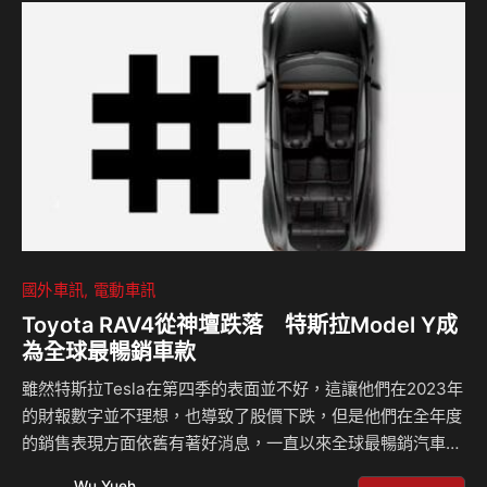
傳統的進氣格柵，取而代之的是平滑的封閉式設計，與MG的
燃油車型明顯區分開來，前保桿兩側的進氣口設計靈感來自
MG Cyberster跑車，而分離式LED頭燈則更為纖細、銳利，
車身側面設計較為簡潔，…
國外車訊
電動車訊
Toyota RAV4從神壇跌落 特斯拉Model Y成
為全球最暢銷車款
雖然特斯拉Tesla在第四季的表面並不好，這讓他們在2023年
的財報數字並不理想，也導致了股價下跌，但是他們在全年度
的銷售表現方面依舊有著好消息，一直以來全球最暢銷汽車都
由燃油引擎的車款霸佔，而Toyota RAV4以及Corolla時常問
Wu Yueh