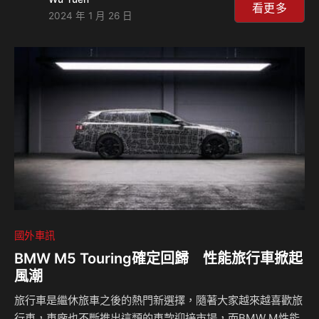
鼎冠軍寶座，但現在則是Model Y取得了勝利，這是史上第一
看更多
2024 年 1 月 26 日
次由電動車取得這個龍頭位置。 特斯拉在2023年的銷售量雖
然不如預期，但是他們也寫下了歷史的成就，在這個年度他們
總共交付了123萬輛的Model Y，這讓該車款成為了全球最受
歡迎的車輛，取代了Toyota RAV4，雖然目前實際的銷售數字
尚未被確認，不過以目前的估算來看，Toyota RAV4想要擊…
國外車訊
BMW M5 Touring確定回歸 性能旅行車掀起
風潮
旅行車是繼休旅車之後的熱門新選擇，隨著大家越來越喜歡旅
行車，車廠也不斷推出這類的車款迎接市場，而BMW M性能