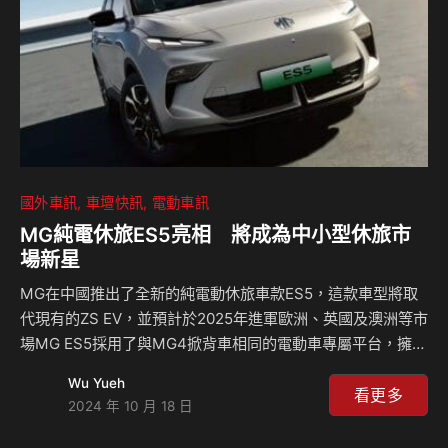
架，車尾則安裝了同樣以黑色處理的尾翼，這些設計元素讓車
輛在外觀上更加低…
國外車訊
車壇快訊
電動車訊
MG純電休旅ES5亮相 將成為中小型休旅市
場新星
MG在中國推出了全新的純電動休旅車款ES5，這款車型將取
代現有的ZS EV，並預計於2025年進軍歐洲、英國及澳洲等市
場MG ES5採用了與MG4掀背車相同的電動車專屬平台，擁有
更大的車身尺寸和更具現代感的設計，相較於ZS EV，ES5的
Wu Yueh
外形更加流線，並且捨棄了傳統的水箱護罩格柵設計，呈現出
看更多
2024 年 10 月 18 日
更加簡潔、科技感十足的外觀，這一點與MG的燃油車型有明
顯區別。 MG ES5以乾淨利落的外觀設計為特色，車頭取消了