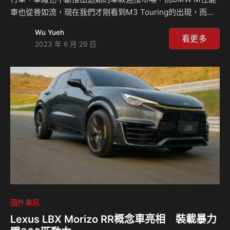
車也從善如流，現在我們才剛看到M3 Touring的出現，而且
在台灣也已經正式發表，原廠馬上加快腳步把老大哥M5
Wu Yueh
Touring也做出來了，這輛測試車將會經常出現在賽道上進行
看更多
2023 年 6 月 29 日
測試，當然也包含了知名的綠色地獄紐柏林賽道。 M5
Touring跟M3 Touring相比起來比較沒有這麼讓人感到新鮮，
畢竟在E34與E60世代都有M5 Touring的車型現身，而M3
Touring則是第一輛量產化的M3旅行車，而回歸到M5
Touring身上，官方已經正式宣告這輛車將會在2024年開始銷
售，…
國外車訊
Lexus LBX Morizo RR概念車亮相 裝載暴力