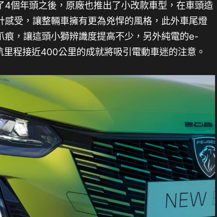
了4個年頭之後，原廠也推出了小改款車型，在車頭造
計感受，讓整輛車擁有更為兇悍的風格，此外車尾燈
爪痕，讓這頭小獅辨識度提高不少，另外純電的e-
航里程接近400公里的成就將吸引電動車迷的注意。