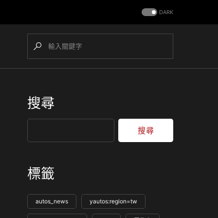
DARK
搜尋
搜尋
標籤
autos_news
yautos:region=tw