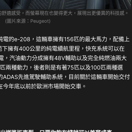
的舒適感受，而螢幕現在也變得更大，展現出更優異的科技感。
(圖片來源：Peugeot)
電的e-208，這輛車擁有156匹的最大馬力，配備上
規範下擁有400公里的純電續航里程，快充系統可以在
的充電，汽油動力分成擁有48V輔助以及完全純燃油兩大
6匹兩種動力，後者則是有著75匹以及100匹兩種選
的ADAS先進駕駛輔助系統，目前關於這輛車開始交付
在今年底以前於歐洲市場開始交車。