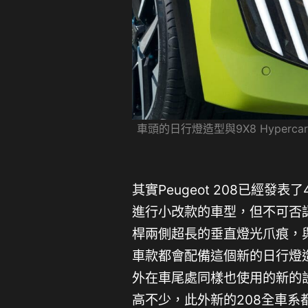
車頭的日行燈造型與9X8 Hype
其實Peugeot 208已經
進行小改款的車型，但不可否
桿兩側超長的垂直燈光爪痕，與利
車款都會配備這個新的日行燈造
外在車尾處同樣也使用的新的
高不少，此外新的208全車