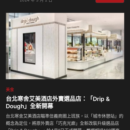
2024 年 3 月 2 日
現有別以往的新趨勢、新風味與新用桶結構思維，一舉寫下台
灣威士忌趨勢新頁，廣獲大眾熱烈迴響。延續此精神創造更多
品味情境，格蘭菲迪跨界與無數獎項加持的台灣首個沉浸餐飲
IP團隊「驚喜製造」共同推出《無光晚餐》x格蘭菲迪-全新第
八號菜單。 打造前所未有的威士忌品飲情境，讓賓客身處無
光環境中，實驗在失去日常過度仰賴的視覺…
美食
台北寒舍艾美酒店外賣選品店：「Drip &
Dough」全新開幕
台北寒舍艾美酒店瞄準信義商圈上班族，以「城市休憩站」的
概念為定位，將原外賣店「巧克光廊」全新改裝升級選品店