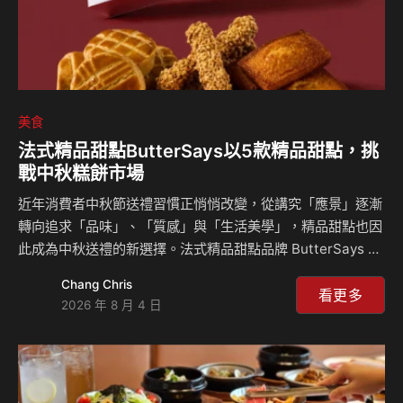
美食
法式精品甜點ButterSays以5款精品甜點，挑
戰中秋糕餅市場
近年消費者中秋節送禮習慣正悄悄改變，從講究「應景」逐漸
轉向追求「品味」、「質感」與「生活美學」，精品甜點也因
此成為中秋送禮的新選擇。法式精品甜點品牌 ButterSays 今
年以法式烘焙工藝結合精品食材，推出法式綜合禮盒、艾許奶
Chang Chris
油費南雪禮盒、綜合費南雪禮盒、海鹽芝士雪茄捲禮盒及綜合
看更多
2026 年 8 月 4 日
雪茄捲禮盒等5款中秋系列禮盒，有別以往以傳統糕餅為主的
秋節市場帶來不同送禮體驗。即日起至8月15日開放預購，除
同品項享「買10送1」優惠外，企業團購最高可享82折優惠，
預期將成為今年企業贈禮與中秋送禮市場的新焦點。