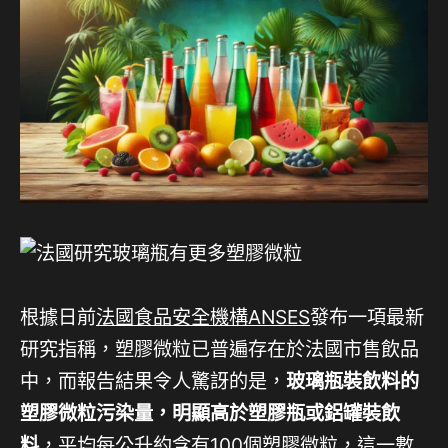
根據日前
法國食品安全機構ANSES
發布一項最新
研究指稱，塑膠微粒已普遍存在於法國市售飲品
中，而報告結果令人驚訝的是，
玻璃瓶裝飲料的
塑膠微粒污染量，明顯高於塑膠瓶或鋁罐裝飲
料
，平均每公升約含有100個塑膠微粒，這一數