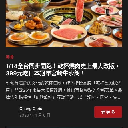
ButterSays三大法式精品特色 打造中秋送禮新風格
ButterSays認為，精品甜點的價值，不…
美食
1/14全台同步開跑！乾杯燒肉史上最大改版，
399元吃日本冠軍宮崎牛沙朗！
引領台灣燒肉文化的乾杯集團，旗下指標品牌「乾杯燒肉居酒
屋」開啟26年來最大規模改版，推出百樣餐點的全新菜單。品
牌告別指標性「8 點乾杯」互動活動，以「好吃、便宜、快
速、好玩」四大核心價值重新定義燒肉體驗，全面升級餐點並
Chang Chris
大幅降低和牛門檻，讓饕客輕鬆享受高CP值燒肉。全台門店
看更多
2026 年 1 月 8 日
將自1月14日起同步改版，即日起開放訂位。 26年乾杯品牌再
造，效率轉化為價格競爭力，開啟三贏新局 乾杯集團董事長