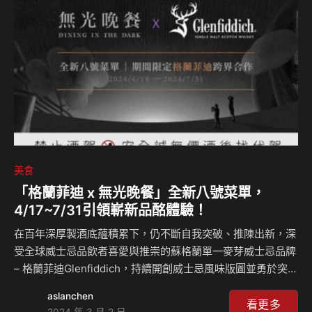
美食
「格蘭菲迪 x 無光晚餐」全新八號菜單，
4/17~7/31引領嶄新品酩體驗！
在百年深厚製酒底蘊積累下，仍不斷自我突破、推陳出新，深
受全球威士忌品飲者喜愛與推崇的蘇格蘭單一麥芽威士忌品牌
– 格蘭菲迪Glenfiddich，持續開創威士忌風味版圖並勇於突破
窠臼。在今年初寫下新篇章，獨饗台灣市場，跳脫過往雪莉桶
aslanchen
威士忌框架，以「格蘭菲迪18年新．雪莉單一麥芽威士忌」呈
看更多