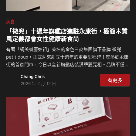
美食
「微兜」十週年旗艦店進駐永康街，極簡木質
風定義都會女性健康新食尚
有著「網美餐廳始祖」美名的金色三麥集團旗下品牌 微兜
petit doux，正式迎來創立十週年的重要里程碑！座落於永康
街的首家門市，今日以全新旗艦店裝潢華麗亮相。品牌不僅交
出招牌「瓦帕鬆餅」累積銷售突破 50 萬份、高度等同 65 座
Chang Chris
台北 101 的傲人成績單，更宣布品牌全面轉型，從早期的華麗
看更多
2026 年 2 月 12 日
少女感，進化為追求身心平衡的「質感健康生活風格」。 從
粉嫩少女到優雅輕熟：永康旗艦店「煥然一新」 走過十年，
微兜永康旗艦店這次的改裝，象徵著與顧客一同「成長」。過
去以粉嫩色彩與華麗裝飾吸引打卡的視覺風格，如今轉化為以
純淨灰白色調與溫潤原木質感為主軸的簡約美學。 全新空間
營造出明亮、暖心的氛圍，開放式通透格…