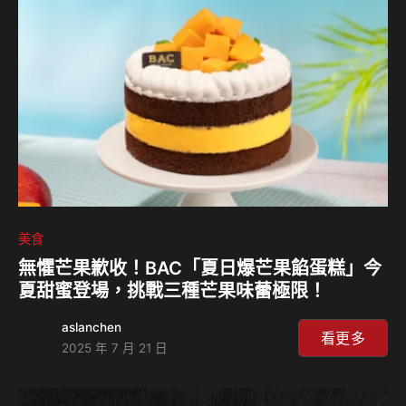
平出莊司表示，當代年輕世代高度重視「TP（時間效率）」
與「CP（性價比）」，且在餐飲產業人力持續吃緊的環境
下，營運策略將服務重心由過往著重互動氛圍的加值設計，轉
向更高效的營運模式。透過導入平板點餐與流程精簡，將節
省…
美食
無懼芒果歉收！BAC「夏日爆芒果餡蛋糕」今
夏甜蜜登場，挑戰三種芒果味蕾極限！
aslanchen
看更多
2025 年 7 月 21 日