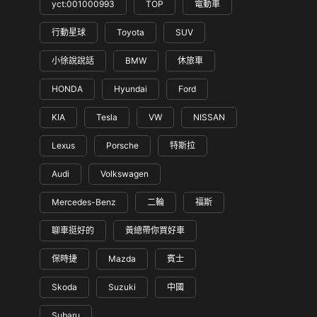
yct:001000993
TOP
電動車
行動星球
Toyota
SUV
小徐說說話
BMW
休旅車
HONDA
Hyundai
Ford
KIA
Tesla
VW
NISSAN
Lexus
Porsche
特斯拉
Audi
Volkswagen
Mercedes-Benz
二輪
福斯
聊車挺好的
黃總帶你買好車
保時捷
Mazda
賓士
Skoda
Suzuki
中國
Subaru