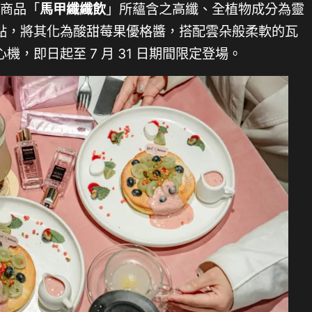
氣商品「
馬甲纖纖飲
」所蘊含之高纖、全植物成分為靈
點，將其化為酸甜莓果優格醬，搭配雲朵般柔軟的瓦
，即日起至 7 月 31 日期間限定登場。