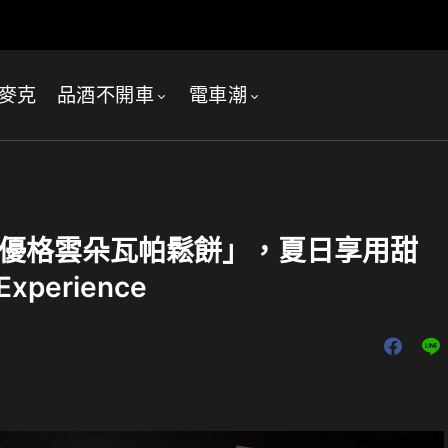
麥克
品酒不開車
電車潮
出「輕優格雲朵瓦帕鬆餅」，夏日享用甜
perience