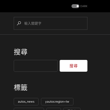
DARK
搜尋
搜尋
標籤
autos_news
yautos:region=tw