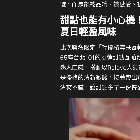
號，而是能被品嚐、被感受、
甜點也能有小心機
夏日輕盈風味
此次聯名限定「輕優格雲朵瓦
65座台北101的招牌甜點瓦
迷人口感，搭配以Relove
是優格的清新微酸，接著帶出
清爽不膩，讓甜點多了一份輕