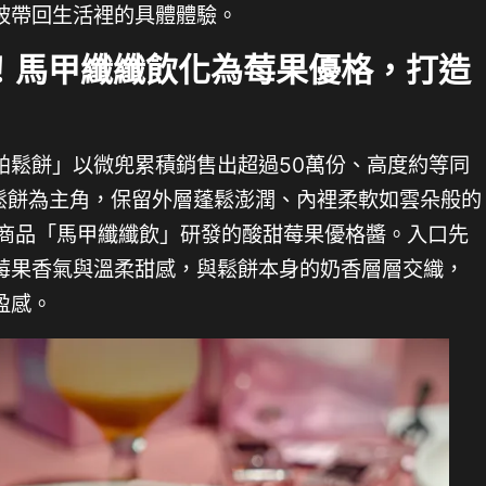
被帶回生活裡的具體體驗。
！馬甲纖纖飲化為莓果優格，打造
帕鬆餅」以微兜累積銷售出超過50萬份、高度約等同
帕鬆餅為主角，保留外層蓬鬆澎潤、內裡柔軟如雲朵般的
人氣商品「馬甲纖纖飲」研發的酸甜莓果優格醬。入口先
莓果香氣與溫柔甜感，與鬆餅本身的奶香層層交織，
盈感。