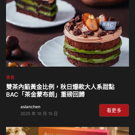
近馳名的「瑪莎曼咖哩、澳洲和牛頰、茉莉香米、煎薄餅」、
「茉莉香米餅、雞肉丸子、咖哩沾醬」等招牌料理，「Chef
Kin」則將以筍殼魚、黑鮪魚、胭脂蝦等台灣在地食材添入
泰…
美食
雙茶內餡黃金比例，秋日爆款大人系甜點
BAC「茶金蒙布朗」重磅回歸
aslanchen
看更多
2025 年 10 月 15 日