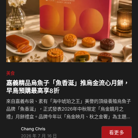
美食
嘉義精品烏魚子「魚香涎」推烏金流心月餅，
早鳥預購最高享8折
來自嘉義布袋、素有「海中琥珀之王」美譽的頂級養殖烏魚子
品牌「魚香涎」，正式發表2026年中秋限定「烏金鏡月之
禮」月餅禮盒。品牌今年以「烏金映月、秋之金奢」為主題，
重磅推出揉合熟成烏魚子與現代烘焙工藝的頂級月餅，即日起
Chang Chris
於官方網站及全台指定通路限量開賣，8月15日前預訂最高可
看更多
2026 年 7 月 16 日