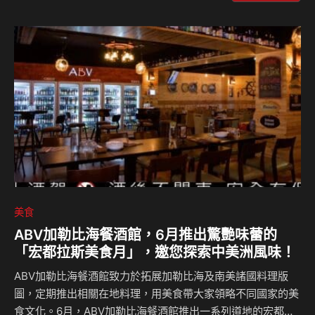
享8折早鳥優惠。 益生菌生態養殖 淬鍊50道工序的頂級「海
中琥珀」 精品烏魚子品牌「魚香涎」以「養育出好子」為核
心理念，從源頭落實精品美學。品牌導入海水養殖系統，並透
過益生菌優化水質環境，為嘉義布袋的魚塭建立健康穩定的生
態循環。每尾烏魚皆需歷經二至三年的漫長養殖期，採收後更
必須通過掌握鮮度、遵循古法的50道專業工序製作，方能成…
美食
ABV加勒比海餐酒館，6月推出驚艷味蕾的
「宏都拉斯美食月」，邀您探索中美洲風味！
ABV加勒比海餐酒館致力於拓展加勒比海及南美諸國料理版
圖，定期推出相關在地料理，用美食帶大家領略不同國家的美
食文化。6月，ABV加勒比海餐酒館推出一系列道地的宏都拉