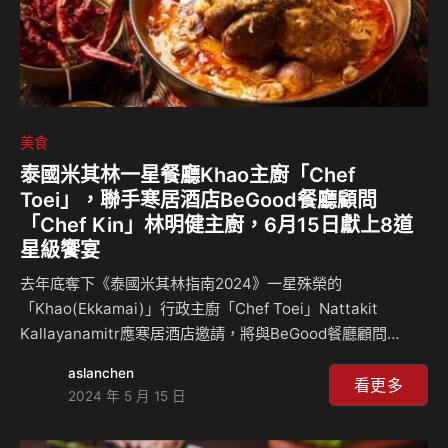
美食
泰國米其林一星餐廳Khao主廚「Chef
Toei」，聯手寒居酒店BeGood餐廳顧問
「Chef Kin」林明健主廚，6月15日獻上8道
星級饗宴
去年底奪下《泰國米其林指南2024》一星殊榮的
「Khao(Ekkamai)」行政主廚「Chef Toei」Nattakit
Kallayanamitr應寒居酒店邀請，將與BeGood餐廳顧問
「Chef Kin」林明健主廚於6月15日在BeGood共譜四手聯
aslanchen
彈、齊獻八道式饗宴，每套5,680元+10%，含7杯佐搭酒款或
看更多
2024 年 5 月 15 日
是無酒精調飲以及迎賓特調。 本場米其林餐會為「Chef
Toei」主廚首次來台合作，賓客將有機會品嚐這位泰籍星廚遠