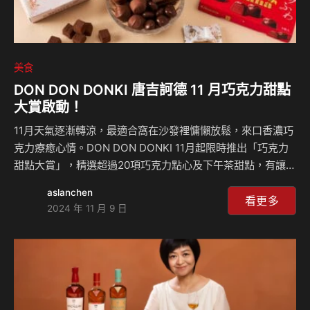
美食
DON DON DONKI 唐吉訶德 11 月巧克力甜點
大賞啟動！
11月天氣逐漸轉涼，最適合窩在沙發裡慵懶放鬆，來口香濃巧
克力療癒心情。DON DON DONKI 11月起限時推出「巧克力
甜點大賞」，精選超過20項巧克力點心及下午茶甜點，有讓人
一口接一口停不下的「巧克力餅乾系列」，入口巧克力馥郁滋
aslanchen
味，搭配餅乾香脆口感，演繹最美味的結合！ DON DON
看更多
2024 年 11 月 9 日
DONKI另精選口感最好的「巧克力蛋糕系列」，入口蛋糕蓬
鬆、巧克力香氣濃郁；同場加映來自北海道的焦糖烤布蕾與巴
斯克蛋糕，感受層次豐富的鮮奶油與乳酪香氣，再搭配特選
「巧克力冰淇淋系列」產品，每口都是享受；即日起至11月30
日，DONKI限時推出巧克力系列品項與指定甜點優惠，這個冬
天就讓巧克力香縈繞滿屋！另外，1…