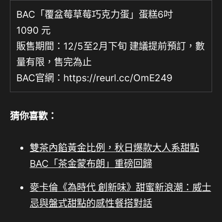
BAC「覆盆莓草莓巧克力蛋」蛋糕6吋
1090 元
販售期間：12/5至2月下旬 建議提前預訂，數
量有限，售完為止
BAC官網：
https://reurl.cc/OmE249
猜你喜歡：
雙茶內餡黃金比例，秋日爆款大人系甜點
BAC「茶金蒙布朗」重磅回歸
麥卡倫《為時代 創新味》甜蜜新浪潮：威士
忌與盤式甜點的感性餐搭對話