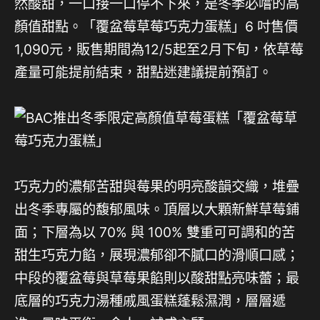
然酸甜，一口接一口停不下來，是冬季必嚐的高
顏值甜點。「覆盆莓草莓巧克力蛋糕」6 吋售價
1,090元，販售期間為12/5起至2月下旬，依草莓
產量可能提前結束，甜點迷建議提前預訂。
巧克力的濃郁苦甜與莓果的明亮酸韻交織，堆疊
出冬季專屬的馥郁風味。頂層以大顆新鮮草莓鋪
面；下層為以 70% 與 100% 雙重可可調和的苦
甜生巧克力餡，展現濃郁卻不膩口的滑順口感；
中段的覆盆莓與草莓果餡則以酸甜點亮味蕾；最
底層的巧克力湯種戚風蛋糕蓬鬆濕潤，層層遞