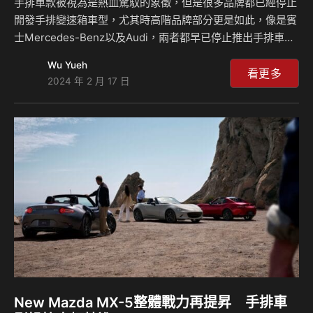
手排車款被視為是熱血駕馭的象徵，但是很多品牌都已經停止
開發手排變速箱車型，尤其時高階品牌部分更是如此，像是賓
士Mercedes-Benz以及Audi，兩者都早已停止推出手排車
型，傳統的豪華品牌只剩下BMW還在獨自撐著，但現在該品
Wu Yueh
牌的董事會成員Frank Weber近日受訪時表示，手排車的日子
看更多
2024 年 2 月 17 日
已經結束了，意味著以後將不會再有手排車款出現。 身為
BMW董事會成員之一的Frank Weber，其發表的言論自然相
當具有可信度，雖然我們依舊可以在BMW品牌當中看到M2、
M3、M4以及最近的Z4 M40i都提供了手排變速箱的選項，但
這似乎真的是最後的手排時光了，因為Frank Weber在受訪時
表示該品牌…
New Mazda MX-5整體戰力再提昇 手排車