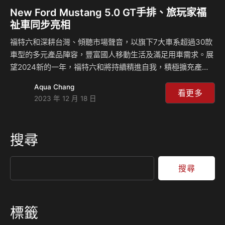
New Ford Mustang 5.0 GT手排、旅玩家福
祉車同步亮相
福特六和深耕台灣、傾聽市場聲音，以旗下7大車系超過30款
車型的多元產品陣容，豐富國人移動生活及滿足用車需求。展
望2024新的一年，福特六和將持續精進自我，積極擴充產品
生態系，12/18除展示New Mustang 5.0 GT及Tourneo
Aqua Chang
Connect旅玩家福祉車兩款全新車型，更宣布未來將持續在地
看更多
2023 年 12 月 18 日
生產、擴展及升級全台服務據點，並結合智能數位化零件倉儲
及彈性產線運用技術，攜手前線經銷夥伴及後端供應鏈廠商，
強化品牌整體競爭力，達到「共榮共好」、「永續發展」之遠
搜尋
景目標。 Focus及Kuga累計銷售10萬台 福特六和積極觀察市
場動態，洞悉各級距消費者需求，建構定位鮮明的多元車型生
態系。Ford…
搜尋
標籤