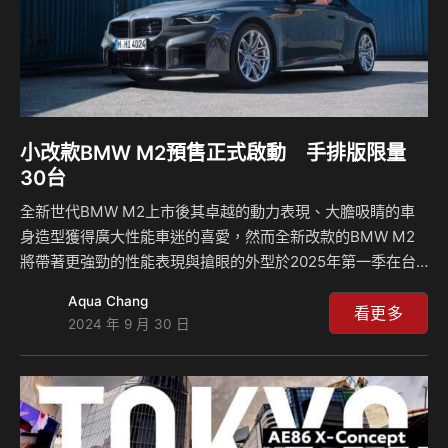
小改款BMW M2預售正式啟動 手排版限量
30台
全新世代BMW M2上市後其卓越的動力表現、大膽吸睛的車
身造型獲得廣大性能車迷的喜愛，然而全新改款的BMW M2
將帶著更強勁的性能表現與搶眼的外型於2025年第一季在台
灣市場隆重登場，除了經典的M Steptronic運動化八速手自
Aqua Chang
排車型外，BMW總代理汎德公司將限量引進30台全新BMW
看更多
2024 年 9 月 30 日
M2六速手排車型，滿足追求「出手排 我就買」的狂熱愛車人
士。為讓期盼已久的車迷優先入主，汎德公司即日起以375萬
元價格開放預售，邀請嚮往賽道競速的M子民體驗同級之巔的
純正M Power魅力。 全新BMW M2雙門跑車:
https://mybmw.tw/BMWM2Coupe 經典直列六缸引擎爆發