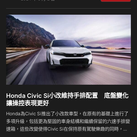
擎配置。 外觀部分，Honda Civic RS與之前在2024東京改裝
車展的概念車保持一致，採用了重新設計的前後保險桿，並配
備了專屬徽飾、深色飾條、黑色的18吋輪圈，以及看起來更強
大的排氣尾管，這些細節與e:HEV車型形成了鮮明對比，此外
Civic RS還可以選配原廠運動配件進一步強化性能風格，包括
類似…
Honda Civic Si小改維持手排配置 底盤變化
讓操控表現更好
Honda為Civic Si推出了小改款車型，在原有的基礎上進行了
多項升級，包括更為堅固的車身結構和繼續保留的六速手排變
速箱，這些改變使得Civic Si在保持原有駕駛樂趣的同時，提
升了整體性能和操控感，在價格部分則是上漲了美金850元(約