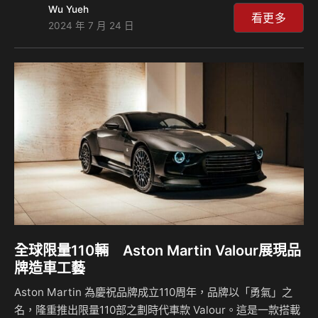
Wu Yueh
台幣2.8萬元)，售價來到29,950美金(約台幣98.2萬元)，在動
看更多
2024 年 7 月 24 日
力不變、操控變好的狀況下，小小的漲價應該是大家都可以接
受的。 新款Honda Civic Si在外觀設計上進行了調整，基本上
與5月份看到的Civic改款相當類似，車頭部分的保桿經過重新
設計，水箱護罩改採六角型蜂窩狀排列，與銳利的LED頭燈組
相得益彰，營造出更濃烈的運動感，而霧燈的面積也被縮…
全球限量110輛 Aston Martin Valour展現品
牌造車工藝
Aston Martin 為慶祝品牌成立110周年，品牌以「勇氣」之
名，隆重推出限量110部之劃時代車款 Valour。這是一款搭載