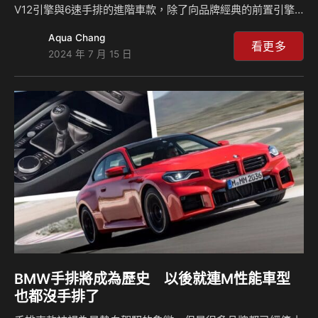
V12引擎與6速手排的進階車款，除了向品牌經典的前置引擎
後輪驅動跑車致敬，旨在滿足追求純粹與極致駕駛體驗的性能
Aqua Chang
愛好者，並展現 Aston Martin 在設計、工藝與性能上的無比
看更多
2024 年 7 月 15 日
成就。 Aston Martin CEO Lawrence Stroll 表示：「Valour
是 Aston Martin 對駕馭熱情和卓越品牌歷史的歌頌，同時也
象徵 Aston Martin 邁向全新的開端。Valour外觀與內裝融合
經典特質與現代元素，另一方面，Valour 是品牌設…
BMW手排將成為歷史 以後就連M性能車型
也都沒手排了