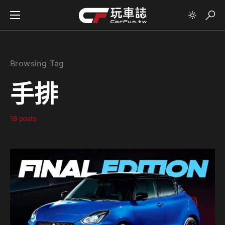
Browsing Tag
手排
18 posts