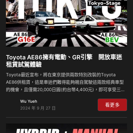
更強勁性能 持…
Toyota AE86擁有電動、GR引擎 開放車迷
租賃試駕體驗
Toyota最近宣布，將在東京提供兩款特別改裝的Toyota
AE86供租賃，這是車迷們難得能夠親自駕駛這兩款經典車型
的機會，且僅需20,000日圓(約台幣4,400元)，即可享受三小
時的駕駛樂趣，這兩款車型分別搭載GR Yaris的三缸引擎，以
Wu Yueh
及一款純電動的AE86，而且均配備手排變速箱，這次活動從
看更多
2024 年 9 月 27 日
10月17日開始，持續至12月20日，對車迷來說無疑是一次絕
佳的體驗。 兩款提供租賃的特殊改裝版本AE86，其中一輛採
用了GR Yaris的1.6升三缸渦輪增壓引擎，但是這次的版本取