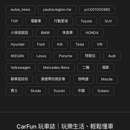
autos_news
yautos:region=tw
yct:001000993
TOP
電動車
行動星球
Toyota
SUV
小徐說說話
BMW
休旅車
HONDA
Hyundai
Ford
KIA
Tesla
VW
NISSAN
Lexus
Porsche
特斯拉
Audi
Volkswagen
Mercedes-Benz
二輪
福斯
聊車挺好的
黃總帶你買好車
保時捷
Mazda
賓士
Skoda
Suzuki
中國
Subaru
CarFun 玩車誌｜玩樂生活、輕鬆懂車