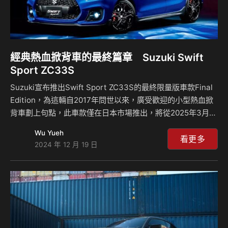
經典熱血掀背車的最終篇章 Suzuki Swift
Sport ZC33S
Suzuki宣布推出Swift Sport ZC33S的最終限量版車款Final
Edition，為這輛自2017年問世以來，廣受歡迎的小型熱血掀
背車劃上句點，此車款僅在日本市場推出，將從2025年3月生
產至11月，成為Swift Sport車系的告別之作，該特別版在外
Wu Yueh
觀和內裝上進行了些許升級，但機械配置保持不變，展現出經
看更多
2024 年 12 月 19 日
典設計與性能結合的魅力。 Swift Sport ZC33S Final
Edition在設計上延續經典的運動風格，加入了一些特別的視
覺元素跟標準版區分，車身外觀採用亮黑色進氣格柵、專屬的
17吋黑色輪圈以及紅色煞車卡鉗等細節，尾門上的紅黑
「Sport」廠徽和C柱的特製貼紙進一…