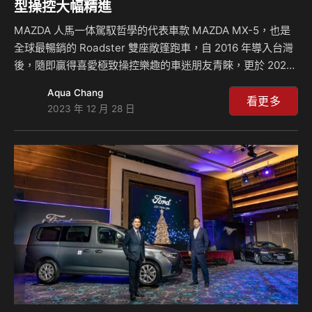
型操控大幅精進
MAZDA 人馬一体駕馭哲學的代表車款 MAZDA MX-5，也是
全球最暢銷的 Roadster 雙座敞篷跑車，自 2016 年導入台灣
後，隨即贏得喜愛極致操控樂趣的車迷朋友青睞，更於 2023
年初導入 MX-5 RS 車型後，獲得消費者的熱烈回響創下年銷
Aqua Chang
量成長近 5 成的歷史新高，顯現其出眾的駕馭體驗深獲台灣市
看更多
2023 年 12 月 28 日
場肯定。作為品牌縱置後驅的經典車款，MAZDA 對於駕馭樂
趣的追求從未停止進化的腳步，台灣馬自達於12/28日推出全
新改款 NEW MAZDA MX-5，除了於內外觀設計、智慧車載系
統、安全科技再次提升外，也針對 MX-5 手排車型的操控進行
調校，搭載全新非對稱式限滑差速器，讓彎中的…