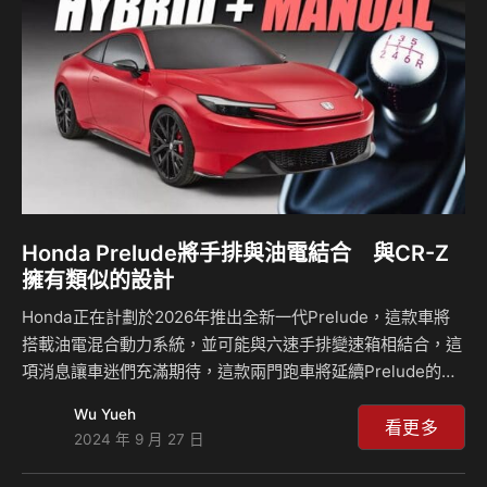
消了渦輪增壓系統，因此動力輸出被限制在112匹(PS)、16.3
公斤米，搭配五速手排變速箱，雖然最大輸出遠不及GR …
Honda Prelude將手排與油電結合 與CR-Z
擁有類似的設計
Honda正在計劃於2026年推出全新一代Prelude，這款車將
搭載油電混合動力系統，並可能與六速手排變速箱相結合，這
項消息讓車迷們充滿期待，這款兩門跑車將延續Prelude的運
動風格，並共享Honda Civic RS的底盤結構，而且與五門掀
Wu Yueh
背車或四門轎車不同，Prelude將以其獨特的兩門設計吸引消
看更多
2024 年 9 月 27 日
費者，彰顯其運動車型的身份。 新款Prelude可能會搭載
Honda的e-hybrid系統，並且配備六速手排變速箱，這讓它成