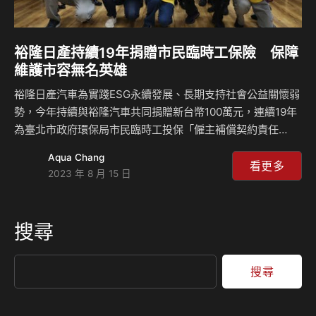
裕隆日產持續19年捐贈市民臨時工保險 保障
維護市容無名英雄
裕隆日產汽車為實踐ESG永續發展、長期支持社會公益關懷弱
勢，今年持續與裕隆汽車共同捐贈新台幣100萬元，連續19年
為臺北市政府環保局市民臨時工投保「僱主補償契約責任
險」，以實際行動感謝這群無名英雄的辛勞與付出，今(14)日
Aqua Chang
由台北市環保局吳盛忠局長代表受贈，透過這份關懷與心意，
看更多
2023 年 8 月 15 日
讓辛勤維護市容整潔的市民臨時工擁有多一重安心保障，在不
幸遭逢意外與急難時，能夠獲得實質資助，減輕家庭經濟重
擔。 裕隆日產於2003年10月成立，自2004年起長期與裕隆
搜尋
汽車共同捐贈臺北市政府，助其充實環保局市民臨時工「僱主
補償契約責任險」保險費，以實際行動實踐ESG永續發展，累
計保障約3萬4千位臨時清潔工，理賠金額總計高達…
搜尋