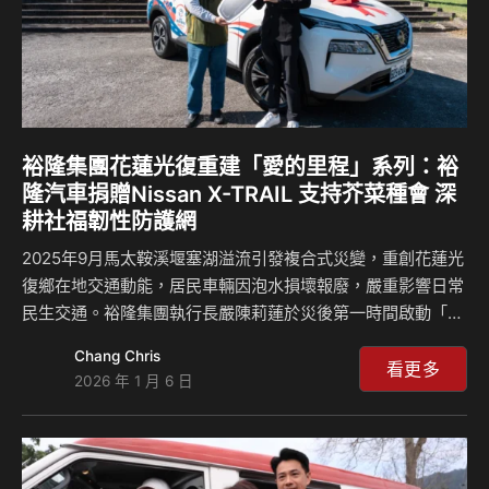
裕隆集團花蓮光復重建「愛的里程」系列：裕
隆汽車捐贈Nissan X-TRAIL 支持芥菜種會 深
耕社福韌性防護網
2025年9月馬太鞍溪堰塞湖溢流引發複合式災變，重創花蓮光
復鄉在地交通動能，居民車輛因泡水損壞報廢，嚴重影響日常
民生交通。裕隆集團執行長嚴陳莉蓮於災後第一時間啟動「花
蓮光復災後重建行動力計畫」，整合集團企業捐助 3,000 萬
Chang Chris
元，提供集團本業汽車價值鏈資源，從第一時間急難救助投入
看更多
2026 年 1 月 6 日
高效拖吊車隊、免費代步車租借及購車維修資源，到陪伴中長
期復原，以捐贈車輛支持全國性防災與在地社福組織，協力部
署災後重建每一階段所需的交通動能。 其中，在本次重建計
劃中，裕隆汽車捐助1,000萬元用以支持災民優惠購車補助，