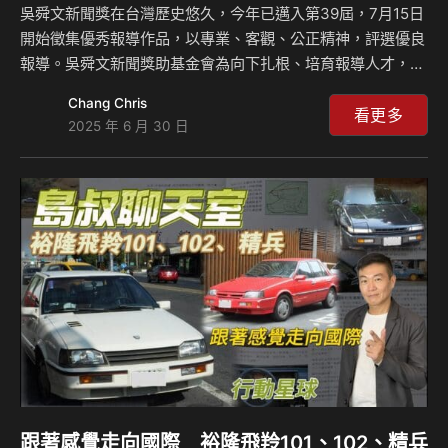
吳舜文新聞獎在台灣歷史悠久，今年已邁入第39屆，7月15日
開始徵集優秀報導作品，以專業、客觀、公正精神，評選優良
報導。吳舜文新聞獎助基金會為向下扎根、培育報導人才，
2023年開始前進校園舉辦論壇，今年前進中正大學與學生近
Chang Chris
距離交流，邀請歷年得獎者分享作為新聞人的甘苦與使命。
看更多
2025 年 6 月 30 日
中正大學傳播系系主任管中祥認為，優秀作品的能見度不完全
取決市場，還包含有沒有獎勵機制，鼓勵新聞人產出好的作
品。吳舜文新聞獎正提供這樣的專業獎項制度，支持優質新
聞，讓優秀作品得以流傳久遠、影響社會。 吳舜文新聞獎助
基金會秘書長廖建順提出，在科技日新月異、資訊紛擾的時
代，新聞的價值、新聞工作者的經驗與精神該如何傳承，一直
是基金會…
跟著感覺走向國際 裕隆飛羚101、102、精兵