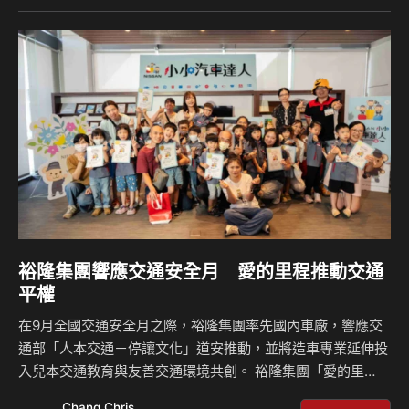
輛申請」及「候鳥車輛維修巡迴服務」及「公益返廠健檢」等
服務，期待以實質交通援助行動，陪伴光復鄉居民重建生活、
恢復日常運輸能量。 銜接交通斷鏈缺口，中華汽車提供光復
鄉公益社福團體車輛申請管道 本次天災花蓮光復鄉超過600台
車輛一夕之間損毀報廢，中華汽車為銜接災區交通斷鏈缺…
裕隆集團響應交通安全月 愛的里程推動交通
平權
在9月全國交通安全月之際，裕隆集團率先國內車廠，響應交
通部「人本交通－停讓文化」道安推動，並將造車專業延伸投
入兒本交通教育與友善交通環境共創。 裕隆集團「愛的里
程」公益平台展開永續倡議行動，集結旗下企業與NPO組織力
Chang Chris