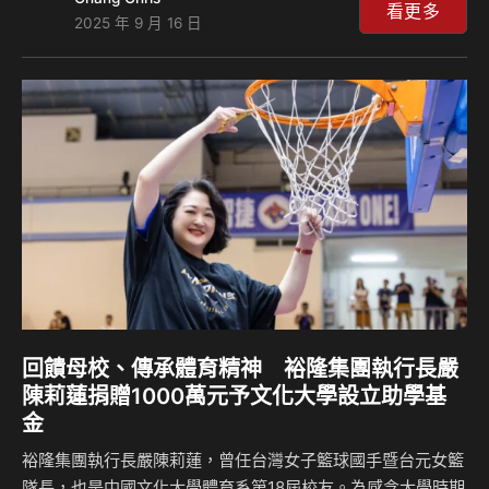
量，以創新的公益偏鄉高齡移動服務，搭建社會韌性交通網
看更多
2025 年 9 月 16 日
絡；同時，透過創新的友善交通倡議，帶入「兒本交通」思
維，帶領孩子們打造未來城市的體驗式參與，用製造「安全車
輛」與共創「安全環境」，建立更友善的用路觀念與永續城
市。 從紙箱遊戲到城市規劃，啟發兒童的交通設計思維 裕隆
集團深信「孩子是今日的行人，更是未來的駕駛」，因此率先
投入「兒本交通」倡議。集團攜手「超越遊戲」、「眼底城
事」等專業組…
回饋母校、傳承體育精神 裕隆集團執行長嚴
陳莉蓮捐贈1000萬元予文化大學設立助學基
金
裕隆集團執行長嚴陳莉蓮，曾任台灣女子籃球國手暨台元女籃
隊長，也是中國文化大學體育系第18屆校友。為感念大學時期