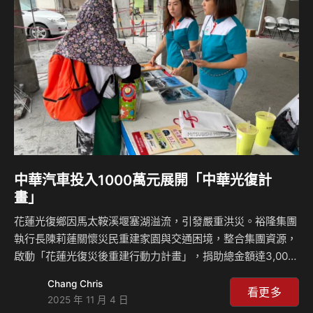
法院江啟臣副院長、台中市交通局葉昭甫局長及中華汽車錢經
武副總應邀出席典禮，並以「公私協力、在地同行」共同宣示
「自達1路」正式通車，未來透過幸福巴士的運行將能串連大
安溪、大甲溪兩溪軸線，補足沿線居民交通運輸的最後一…
中華汽車投入1000萬元展開「中華光復計
畫」
花蓮光復鄉因馬太鞍溪堰塞湖溢流，引發嚴重洪災。裕隆集團
執行長陳莉蓮關懷災民重建家園與交通困境，整合集團資源，
啟動「花蓮光復災後重建行動力計畫」，捐助總金額達3,000
萬元。其中，中華汽車響應集團號召捐出1,000萬元，並聚焦
Chang Chris
「交通賦能」與「在地協力」兩大主軸，展開「中華光復計
看更多
2025 年 11 月 4 日
畫」，計畫包含「購車優惠補助」、「光復鄉公益社福團體車