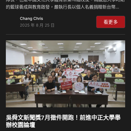
的籃球養成與教育啟發，嚴執行長以個人名義捐贈新台幣
1,000萬元，設立「嚴陳莉蓮女士助學基金」，專款用於扶助
Chang Chris
經濟弱勢學生安心就學，並支持體育系籃球隊發展，完善訓練
看更多
2025 年 8 月 25 日
與比賽資源。 裕隆集團支持人才培力及社會公益，長期深耕
籃球文化超過一甲子，是國內第一個創設籃球隊的民間企業，
也是唯一同時支持男女籃的企業。多年來培育無數籃球國手，
為台灣籃壇提供良好的成長環境。身為昔日國家代表隊女籃國
手，嚴陳莉蓮執行長不僅將團隊運動的精神融入企業經營，更
持續投入公益，以實際行動推動籃球運動永續發展，包括舉辦
籃球…
吳舜文新聞獎7月徵件開跑！前進中正大學舉
辦校園論壇