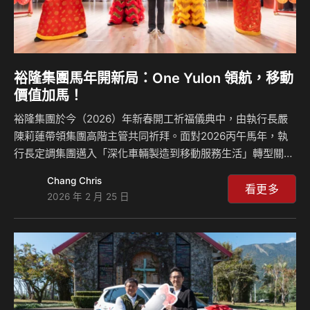
裕隆集團馬年開新局：One Yulon 領航，移動
價值加馬！
裕隆集團於今（2026）年新春開工祈福儀典中，由執行長嚴
陳莉蓮帶領集團高階主管共同祈拜。面對2026丙午馬年，執
行長定調集團邁入「深化車輛製造到移動服務生活」轉型關鍵
期，並帶領同仁齊聲高喊：「一個裕隆，馬力隆開」，展現集
Chang Chris
團在2026年將以務實穩健的步調，將本業汽車製造優勢，結
看更多
2026 年 2 月 25 日
合AI數位創新價值加馬（加碼），深化產業價值鏈整合，打造
全方位的移動服務生活生態系。 展望新的一年，裕隆集團發
表對汽車市場展望，以及集團事業體年度營運的重點方向。
2025年車市受關稅與貨物稅政策影響，全年總銷量41.4萬
台，展望2026年，隨著關稅和外在環境影響逐漸明朗，預期
全年車市可望回溫，較去年持平成長。 在汽車事業佈…