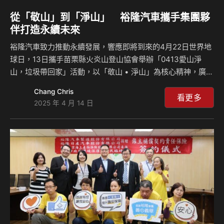
從「敬山」到「淨山」 裕隆汽車攜手集團夥
伴打造永續未來
裕隆汽車致力推動永續發展，響應即將到來的4月22日世界地
球日，13日攜手苗栗縣火炎山登山協會舉辦「0413愛山淨
山，垃圾帶回家」活動，以「敬山 • 淨山」為核心精神，廣邀
集團企業同仁及眷屬一起登上火炎山，撿拾登山步道上的人為
Chang Chris
垃圾，期望凝聚大家的力量，為環境盡一份心力，共同實踐
看更多
2025 年 4 月 14 日
「敬山」的精神，達成聯合國永續發展目標：健康福祉、教育
品質、陸域生態、多元夥伴關係。 裕隆汽車延續2024年辦理
「火炎山探險記 邀你一起拓展無痕領『裕』!」的活動理念及
參與同仁的熱情，此次擴大邀請集團企業—裕隆日產、格上租
車、友聯車材、慶通汽車、慧國工業等夥伴及眷屬，其中不乏
許多小朋友參與，大家一起帶上工具、撿拾人為垃圾，…