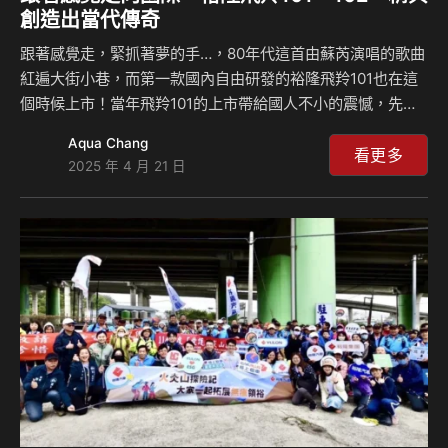
創造出當代傳奇
跟著感覺走，緊抓著夢的手…，80年代這首由蘇芮演唱的歌曲
紅遍大街小巷，而第一款國內自由研發的裕隆飛羚101也在這
個時候上市！當年飛羚101的上市帶給國人不小的震憾，先進
的外型、豐富的配備，以及極具親和力的售價讓它迅速翻紅，
Aqua Chang
之後亦曾外銷荷蘭、參加東京車展，甚至還輾轉進入俄羅斯及
看更多
2025 年 4 月 21 日
北非。之後由鍾楚紅代言的102亦有著OK的銷量，不過到了精
兵，在強敵環伺下黯然收場。飛羚系列有哪些不為人知的八卦
故事？若想收一台活體該注意哪些？本集島叔和曾親身擁有過
精兵的Celsior一起說分明！#行動星球 #島叔聊天室
#Celsior #飛羚101 #飛羚102 #精兵 #裕隆 #跟著感覺走 #蘇
芮 #鍾楚紅 #荷蘭…