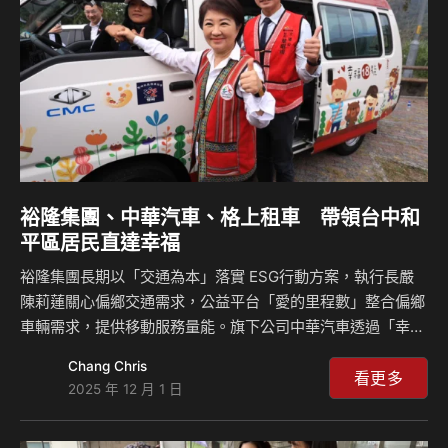
與捐贈車輛支持在地社福與全國性防災團體。今（5）日，裕
隆汽車與裕隆日產團隊特別來到花蓮習藝所，捐贈一…
裕隆集團、中華汽車、格上租車 帶領台中和
平區居民直達幸福
裕隆集團長期以「交通為本」落實 ESG行動方案，執行長嚴
陳莉蓮關心偏鄉交通需求，公益平台「愛的里程數」整合偏鄉
車輛需求，提供移動服務量能。旗下公司中華汽車透過「幸福
守護計畫」協助交通部推動「幸福巴士2.0」運行，今年擴大
Chang Chris
服務場域，跨足至台灣西部，投入幸福守護專車作為台中和平
看更多
2025 年 12 月 1 日
雙崎社區公路運輸車輛。 台中市政府今(28)日於台中和平區
舉辦「自達1路-直達幸福｣通車典禮，台中市盧秀燕市長、立