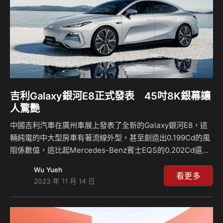
因此可以提高整體電池組佈局的靈活性，而新電…
吉利Galaxy銀河E8正式發表 45吋8K銀幕讓
人驚艷
中國吉利汽車在廣州車展上發表了全新的Galaxy銀河E8，這
輛純電的中大型房車有著流線外型，甚至創造出0.199Cd的風
阻係數值，這比起Mercedes-Benz賓士EQS的0.202Cd還要
更低，也比蔚來Nio ET7的0.208Cd還要更低，而內裝擁有超
Wu Yueh
大的45吋螢幕，其解析度來到8K相當清晰，對於消費者來說
看更多
2023 年 11 月 14 日
是一大吸引看點。 這輛銀河E8是基於吉利汽車集團的SEA架
構平台所打造，車長5,010mm、寬1,920mm、高1,465mm、
軸距2,925mm，外觀相當流線化，畢竟要擁有0.199Cd的風阻