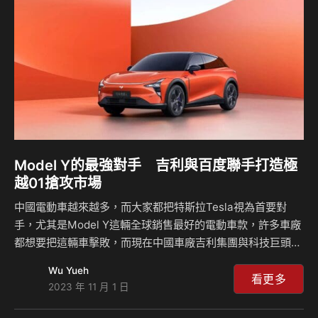
係數值並不容易，封閉式的水箱護罩是現今電動車的標準配
備，而可以發現他的日行燈、頭燈設計的非常…
Model Y的最強對手 吉利與百度聯手打造極
越01搶攻市場
中國電動車越來越多，而大家都把特斯拉Tesla視為首要對
手，尤其是Model Y這輛全球銷售最好的電動車款，許多車廠
都想要把這輛車擊敗，而現在中國車廠吉利集團與科技巨頭百
度聯手打造出極越01，其首要對手就是瞄準Model Y而來，並
Wu Yueh
且融合了更大的車載螢幕以及更好的攝影技術，售價硬生生比
看更多
2023 年 11 月 1 日
Model Y還要便宜一點，讓顧客擁有更超值的選擇。 特斯拉
Model Y車款不論是在中國大陸或者是全球市場，其銷售量都