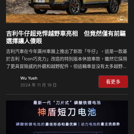
吉利牛仔超兇悍越野車亮相 但竟然僅有前驅
選擇讓人傻眼
吉利汽車在今年廣州車展上推出了新款「牛仔」，這是一款基
於吉利「Icon巧克力」改造的特別版本休旅車款，雖然它採用
了更具冒險感的外觀和越野配件，但這輛車並沒有太多越野駕
駛的本能，因為車輛採用的是前輪驅動的配置，並且沒有任何
Wu Yueh
四驅的選項，因此要進行越野活動非常困難，因此該車輛只是
看更多
2024 年 11 月 19 日
一個空有越野粗獷外觀，但依舊以城市都會取向為主的假越野
車。 相比於Icon來說，吉利牛仔的外觀設計更具越野風格，
主要變化在全新的前後保險桿、厚實的側面防護板和車輪拱周
圍的大量防刮塑料妝點，車輛上方還配備了整合LED燈的車頂
行李架，輪胎則是採用17吋輪圈搭配全地形輪胎，進一步強化
了其越野氛圍，車尾部分設計別具一格，一個類似備胎…