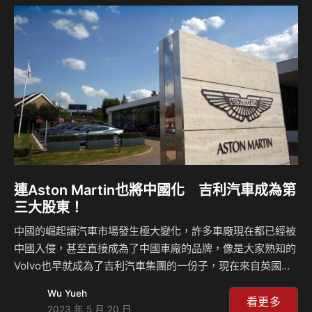
名列前茅，不過現在這個級距的競爭正在加劇，尤其在中國市
場更是如此，而吉利汽車集團也推出了極越01，這輛車有著與
Model Y一樣的休旅氣息，而整個造型部分更加帥氣，科技含
量也更高，因為這輛車是與…
連Aston Martin也將中國化 吉利汽車成為第
三大股東！
中國的崛起讓汽車市場發生極大變化，許多車廠現在都已經被
中國入侵，甚至直接成為了中國車廠的品牌，像是大家熟知的
Volvo也早就成為了吉利汽車集團的一份子，現在來自英國的
傳統超跑大廠Aston Martin也可能步上後塵，因為吉利汽車
Wu Yueh
即宣布持有Aston Martin Lagonda股票達17%，成為了
看更多
2023 年 5 月 20 日