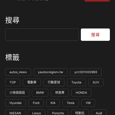
Aston Martin的第三大股東，未來可能直接成為吉利集團的
一份子。 如果你持有Aston Martin Lagonda的股票，那麼最
近你應該會很開心，因為該公司股價上漲了將近25%，在此之
搜尋
前中國吉利汽車集團也宣布投入大約2.92億美金，折合台幣約
89.5億元的資金將該公司的持股增加到17%，大…
搜尋
標籤
autos_news
yautos:region=tw
yct:001000993
TOP
電動車
行動星球
Toyota
SUV
小徐說說話
BMW
休旅車
HONDA
Hyundai
Ford
KIA
Tesla
VW
NISSAN
Lexus
Porsche
特斯拉
Audi