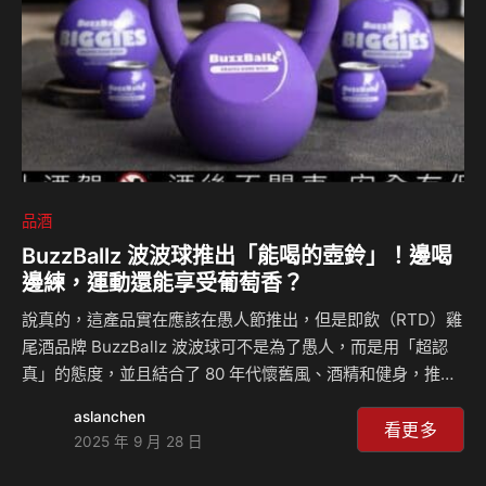
品酒
BuzzBallz 波波球推出「能喝的壺鈴」！邊喝
邊練，運動還能享受葡萄香？
說真的，這產品實在應該在愚人節推出，但是即飲（RTD）雞
尾酒品牌 BuzzBallz 波波球可不是為了愚人，而是用「超認
真」的態度，並且結合了 80 年代懷舊風、酒精和健身，推出
這款驚掉大夥下巴的創意產品！ 為了慶祝新口味 Grapes
aslanchen
Gone Wild，BuzzBallz 波波球不只推出了這款據說有著「葡
看更多
2025 年 9 月 28 日
萄冰沙、色彩繽紛的暖腿套（？）」般感受的雞尾酒，還順勢
推出了一個讓所有人都跌破眼鏡的週邊商品：KettleBallz！沒