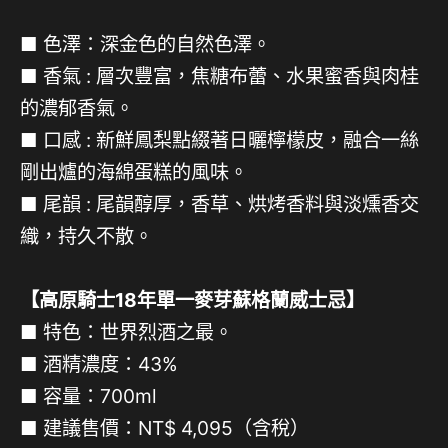
■ 色澤：深金色的自然色澤。
■ 香氣 : 層次豐富，焦糖布蕾、水果蜜香與肉桂
的濃郁香氣。
■ 口感 : 新鮮鳳梨點綴著日曬檸檬皮，融合一絲
剛出爐的海綿蛋糕的風味。
■ 尾韻 : 尾韻醇厚，香草、烘烤香料與淡燻香交
織，持久不散。
【高原騎士18年單一麥芽蘇格蘭威士忌】
■ 特色：世界烈酒之最。
■ 酒精濃度：43%
■ 容量：700ml
■ 建議售價：NT$ 4,095（含稅）