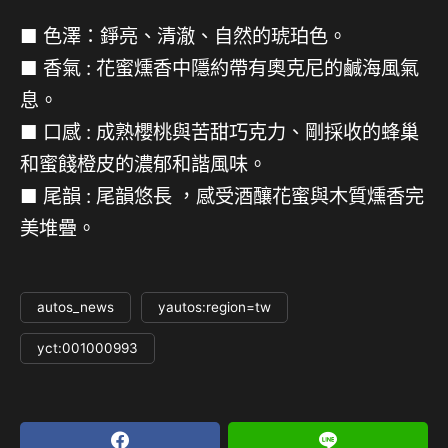
■ 色澤：錚亮、清澈、自然的琥珀色。
■ 香氣 : 花蜜燻香中隱約帶有奧克尼的鹹海風氣
息。
■ 口感 : 成熟櫻桃與苦甜巧克力、剛採收的蜂巢
和蜜餞橙皮的濃郁和諧風味。
■ 尾韻 : 尾韻悠長 ，感受酒釀花蜜與木質燻香完
美堆疊。
autos_news
yautos:region=tw
yct:001000993