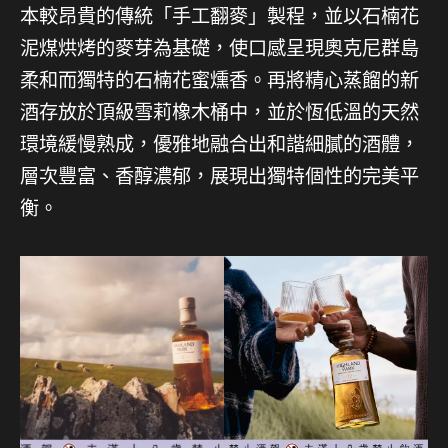
本較昂貴的傳統「手工翻麥」製程，並以石楠花
泥煤烘烤的麥芽為基礎，使口感呈現奧克尼群島
柔和而獨特的石楠花蜜燻香。再將精心蒸餾的新
酒存放於頂級雪莉橡木桶中，並於恆低溫的天然
環境緩慢熟成，優雅地融合出和諧細膩的酒體，
層次豐富、香醇濃郁，展現出獨特個性的完美平
衡。