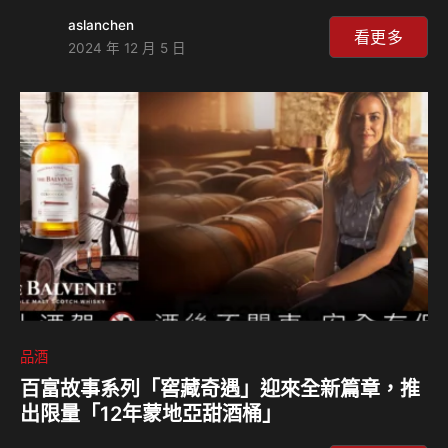
(Alexander Walker)精湛調配工藝的崇高致敬。 這瓶52年調
aslanchen
和威士忌凝聚了六款稀有麥芽威士忌，與兩款穀物威士忌的精
看更多
2024 年 12 月 5 日
華，其中更包含來自已關閉釀酒廠的珍貴原酒，如Cambus和
Carsebridge 兩家酒廠的珍稀酒液。每一滴酒液都經過至少
52年的時光淬煉，呈現出無與倫比的複雜風味。全球限量200
瓶，使其成為收藏家夢寐以求的珍品，也是威士忌界的一座里
程碑。 Johnnie Walker首席調酒師艾…
品酒
百富故事系列「窖藏奇遇」迎來全新篇章，推
出限量「12年蒙地亞甜酒桶」