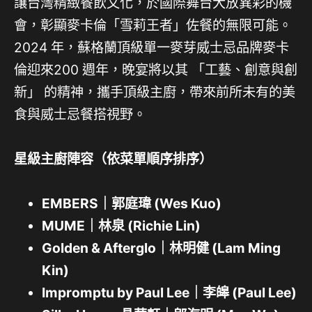
讓台灣精緻餐飲⽂化，於國際舞台⼤放異彩的機
會，彰顯麥卡倫「雪莉王者」佐餐的無限可能。
2024 年，蘇格蘭頂級單⼀麥芽威⼠忌品牌麥卡
倫迎來200 週年，晚宴將以其 「⼯藝、創意與創
新」 的精神，攜⼿頂級主廚，帶來前所未有的美
食與威⼠忌餐搭視野。
星級主廚陣容（依菜單順序排序）
EMBERS
｜郭庭瑋 (Wes Kuo)
MUME
｜林泉 (Richie Lin)
Golden & Afterglo
｜林明健 (Lam Ming
Kin)
Impromptu by Paul Lee
｜李皞 (Paul Lee)