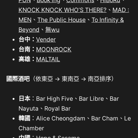
KNOCK KNOCK WHO’S THERE?
、
MAD :
MEN
、
The Public House
、
To Infinity &
Beyond
、
無wu
台中：
Vender
台南：
MOONROCK
高雄：
MALTAIL
國際酒吧
（依東亞 → 東南亞 → 南亞排序）
日本
：Bar High Five、Bar Libre、Bar
Nayuta、Royal Bar
韓國
：Alice Cheongdam、Bar Cham、Le
Chamber
中國
：Hope & Sesame