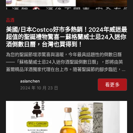
品酒
美國/日本Costco好市多熱銷！2024年威迷最
超值的聖誕禮物驚喜－蘇格蘭威士忌24入迷你
酒倒數日曆，台灣也買得到！
為您的聖誕節增添驚喜與溫暖，今年最具話題性的倒數日曆
——「蘇格蘭威士忌24入迷你酒聖誕倒數日曆」，即將由英
蓋爾精品洋酒獨家代理在台上市。隨著聖誕節的腳步臨近，這
款完美節日禮物為您的每一天帶來期待，每一瓶來自蘇格蘭的
aslanchen
稀有威士忌都將為您揭開聖誕的驚喜序幕，讓倒數的每一天都
看更多
2024 年 10 月 23 日
充滿溫暖與愉悅。 這款倒數日曆內含來自蘇格蘭五大威士忌
產區的珍稀酒款，涵蓋低地區、高地區、斯佩賽區、艾雷島與
坎貝爾鎮。精選的單一麥芽、單一穀類、純麥或調和威士忌，
將為每位愛好者帶來無與倫比的奢華品味享受。從斯佩賽區的
GLENTAUCHERS到艾雷島獨特的煙燻風味佳釀CAOL ILA，
每一瓶都極具收藏價值，是聖誕期間最完美的陪伴。 …