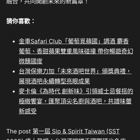
融合，共同開創未來的新篇章！
猜你喜歡：
金車Safari Club「葡萄覓蘋國」調酒 麝香
葡萄、香甜蘋果雙重風味碰撞 帶你暢遊奇幻
微醺國度
台灣保樂力加「未來酒吧世界」頒獎典禮，
展現酒吧永續轉型亮眼成果
麥卡倫《為時代 創新味》引領威士忌餐搭的
極緻饗宴，匯聚頂尖名廚與酒吧，共譜味蕾
新感受
The post
第一屆 Sip & Spirit Taiwan (SST