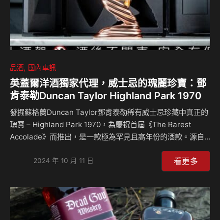
品酒
國內車訊
英蓋爾洋酒獨家代理，威士忌的瑰麗珍寶：鄧
肯泰勒Duncan Taylor Highland Park 1970
發掘蘇格蘭Duncan Taylor鄧肯泰勒稀有威士忌珍藏中真正的
瑰寶 – Highland Park 1970，為慶祝首屆《The Rarest
Accolade》而推出，是一款極為罕見且高年份的酒款。源自
蘇格蘭最北端的Highland Park蒸餾廠，並經過54年桶陳，完
看更多
美呈現奧克尼群島（Orkney）威士忌的極致工藝與非凡魅
2024 年 10 月 11 日
力。 Duncan Taylor 的極致珍藏 Highland Park 1970取自
Duncan Taylor嚴選的頂級雪莉桶，在奧克尼群島獨特的鹹海
風與泥煤花香影響下，歷經時光淬鍊，達至卓越的平衡。甜美
與煙燻的層次互相交織，造就了引人入勝的口感，使其成為不