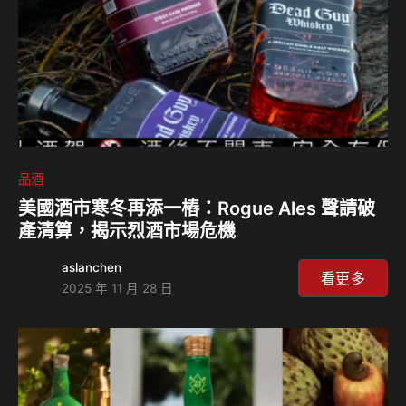
折不扣的…
品酒
美國酒市寒冬再添一樁：Rogue Ales 聲請破
產清算，揭示烈酒市場危機
aslanchen
看更多
2025 年 11 月 28 日