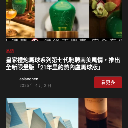
品酒
皇家禮炮馬球系列第七代馳騁南美風情，推出
全新限量版「21年里約熱內盧馬球版」
aslanchen
看更多
2025 年 4 月 2 日