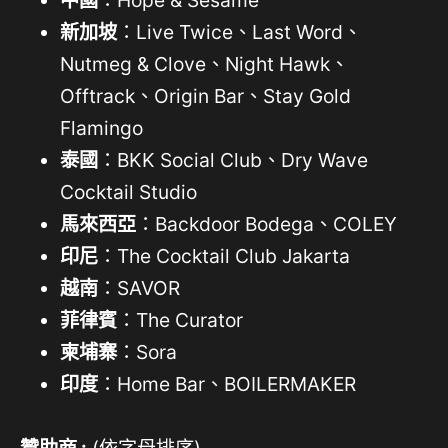
新加坡
：Live Twice、Last Word、
Nutmeg & Clove、Night Hawk、
Offtrack、Origin Bar、Stay Gold
Flamingo
泰國
：BKK Social Club、Dry Wave
Cocktail Studio
馬來西亞
：Backdoor Bodega、COLEY
印尼
：The Cocktail Club Jakarta
越南
：SAVOR
菲律賓
：The Curator
柬埔寨
：Sora
印度
：Home Bar、BOILERMAKER
贊助商 :
(依字母排序)