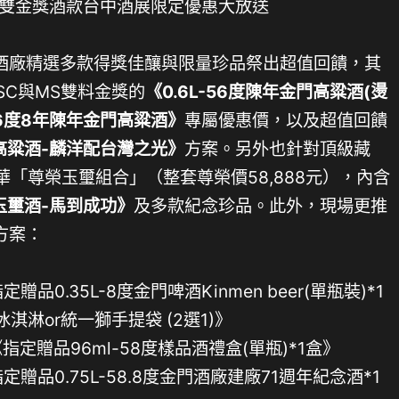
酒廠精選多款得獎佳釀與限量珍品祭出超值回饋，其
SC與MS雙料金獎的
《0.6L-56度陳年金門高粱酒(燙
-56度8年陳年金門高粱酒》
專屬優惠價，以及超值回饋
門高粱酒-麟洋配台灣之光》
方案。另外也針對頂級藏
華「尊榮玉璽組合」（整套尊榮價58,888元），內含
度玉璽酒-馬到成功》
及多款紀念珍品。此外，現場更推
方案：
定贈品0.35L-8度金門啤酒Kinmen beer(單瓶裝)*1
淋or統一獅手提袋 (2選1)》
元《指定贈品96ml-58度樣品酒禮盒(單瓶)*1盒》
指定贈品0.75L-58.8度金門酒廠建廠71週年紀念酒*1