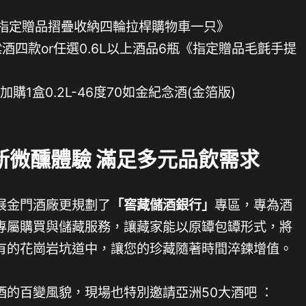
0元《指定贈品摺疊收納四輪拉桿購物車一只》
粱酒四款or任選0.6L以上酒品6瓶《指定贈品毛氈手提
元可加購1盒0.2L-46度70如金紀念酒(金箔版)
新微醺體驗 滿足多元品飲需求
展金門酒廠更規劃了
「窖藏儲酒銀行」
專區，專為酒
專屬購買與儲藏服務，讓藏家能以原罈包罈形式，將
有的花崗岩坑道中，讓您的珍藏隨著時間淬鍊增值。
的百變風貌，現場也特別邀請亞洲50大酒吧 ：