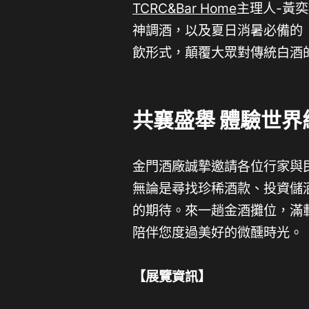
TCRC&Bar Home
主理人-黃
神調酒，以及夏日消暑必備的
飲形式，顛覆大眾對傳統白酒
共襄盛舉
體驗世界
金門酒廠誠摯邀請各位行家與
無論是尋找珍稀酒款、投資儲
的期待。來一趟金酒攤位，滿
陪伴您度過美好的微醺時光。
【展覽資訊】