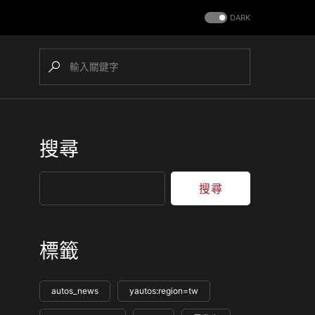
DARK
搜尋
搜尋
標籤
autos_news
yautos:region=tw