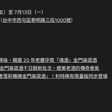
展
五）至 7月13日（一）
（
台中市西屯區黎明路三段1000號
）
味，親選 20 年老甕孕育「魂酒」金門高粱酒
度金門高粱酒千日醇新批次，媲美老酒的傳奇香氣
者雪莉桶陳金門高粱酒」！利特稀有限量版同步登場