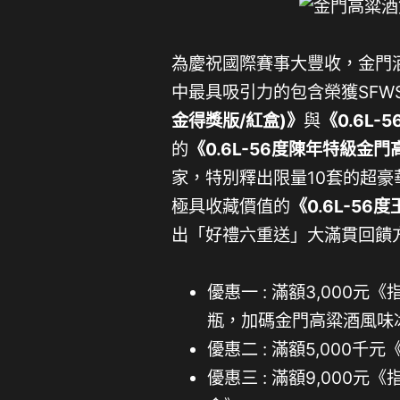
為慶祝國際賽事大豐收，金門
中最具吸引力的包含榮獲SFW
金得獎版/紅盒)》
與
《0.6L
的
《0.6L-56度陳年特級金
家，特別釋出限量10套的超豪
極具收藏價值的
《0.6L-56
出「好禮六重送」大滿貫回饋
優惠一 : 滿額3,000元《指
瓶，加碼金門高粱酒風味冰淇
優惠二 : 滿額5,000千
優惠三 : 滿額9,000元《