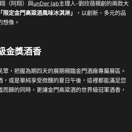
奕翔（阿翔）與
unDer lab
主理人-劉欣蓓親創的兩款大
「限定金門高粱酒風味冰淇淋」
，以創新、多元的品
的想像。
級金獎酒香
民眾，把握為期四天的展期親臨金門酒廠專屬展區。
酒，或是單純享受微醺的夏日午後，這裡都能滿足您
載而歸的同時，更讓金門高粱酒的世界級冠軍酒香，