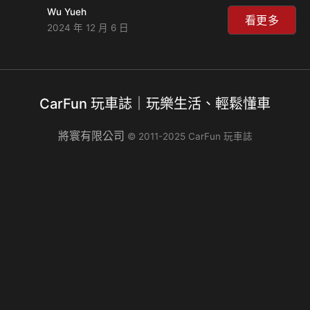
飾，提供更充裕的空間與頂級舒適性，可惜的是原廠尚未正式
Wu Yueh
公布這輛車的動力規格，預計將會在正式發表前公布詳細細
看更多
2024 年 12 月 6 日
節，為現代品牌增添更豪華的休旅選擇。 全新Palisade的外
觀設計延續了現代近期推出的Santa Fe風格，但更側重於豪
華氛圍，整體造型方正硬派，強調垂直和水平線條，讓車輛看
起來更加穩重，在車頭部分，有著大型水箱護罩與垂直排列的
CarFun 玩車誌｜玩樂生活、輕鬆懂車
LED燈組構成了獨特的視覺效果，車側線條簡潔有力，黑色車
柱、平直的腰線和延伸至側面的…
將寰有限公司
© 2011-2025 CarFun 玩車誌