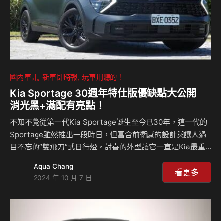
國內車訊
新車即時報
玩車用聽的！
Kia Sportage 30週年特仕版優缺點大公開
消光黑+滿配有亮點！
不知不覺從第一代Kia Sportage誕生至今已30年，這一代的
Sportage雖然推出一段時日，但富含前衛感的設計與讓人過
目不忘的”雙飛刀”式日行燈，討喜的外型讓它一直是Kia最重
要的銷售主力。此次推出30週年車型，最引人注目的就是消
Aqua Chang
光黑的車身塗裝，神秘而沈穩，除此之外，幾近滿配的誠意更
看更多
2024 年 10 月 7 日
是吸引人的重點之。它整體表現如何？來聽麥克和島叔怎麼
說？ 相關新聞：