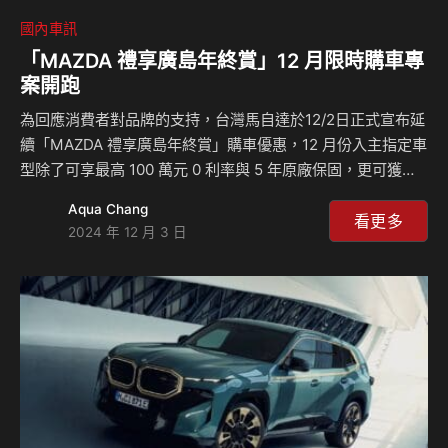
國內車訊
「MAZDA 禮享廣島年終賞」12 月限時購車專
案開跑
為回應消費者對品牌的支持，台灣馬自達於12/2日正式宣布延
續「MAZDA 禮享廣島年終賞」購車優惠，12 月份入主指定車
型除了可享最高 100 萬元 0 利率與 5 年原廠保固，更可獲得
華航廣島來回機票。讓準車主們在輕鬆坐擁進口日系豪華座駕
Aqua Chang
之餘，還能造訪 MAZDA 原廠所在地 — 日本廣島，除了能飽
看更多
2024 年 12 月 3 日
覽匯聚兩座世界文化遺產的人文美景風貌，更可同步參
訪 MAZDA 博物館，博物館內設有十大展區，不僅涵蓋
了 MAZDA 百餘年來的歷史發展軌跡與創新科技，也收錄品牌
史上各個意義非凡的時刻，等待喜愛 MAZDA 的車迷朋友親臨
探索。 相關新聞：