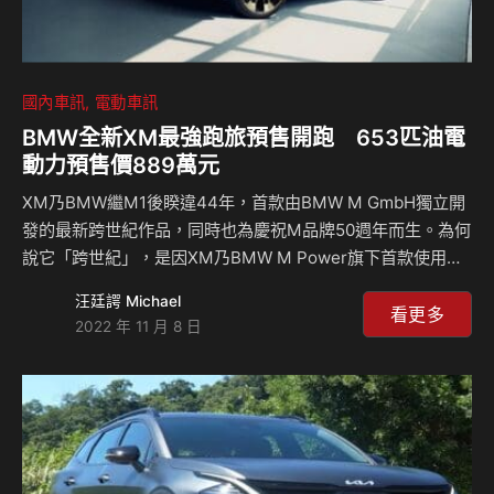
國內車訊
電動車訊
BMW全新XM最強跑旅預售開跑 653匹油電
動力預售價889萬元
XM乃BMW繼M1後睽違44年，首款由BMW M GmbH獨立開
發的最新跨世紀作品，同時也為慶祝M品牌50週年而生。為何
說它「跨世紀」，是因XM乃BMW M Power旗下首款使用
「eDrive插電式混合動力科技」的高性能混合動力車型，體內
汪廷諤 Michael
以全新開發的4.4升M TwinPower Turbo V8雙渦輪增壓引擎
看更多
2022 年 11 月 8 日
為基礎(可輸出489匹馬力及66.3公斤米扭力)，再結合可輸出
197 匹的電動馬達，讓XM綜效輸出可達到653匹馬力與81.6
公斤米扭力，0到100km/h加速僅需4.3秒、電子限速極速
250km/h，還可選配M駕駛套件讓極速提升至270km/h；在路
上沒幾台對手了。 除了擁有驚人動力…