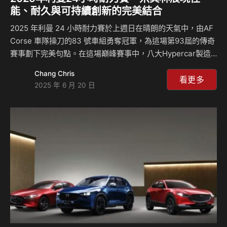
能、耐久與可持續創新的完美結合
2025 年利曼 24 小時耐力賽於上週日在晴朗的天氣中，由AF
Corse 車隊操刀的83 號車組勇奪冠軍，為這場第93屆的傳奇
賽事劃下完美句點。在這場巔峰賽事中，八大Hypercar製造
商齊聚競賽，並全數搭載米其林輪胎出賽，再度展現米其林輪
Chang Chris
胎在頂尖賽事中無可撼動的極致穩定性與操控實力。 面對全
看更多
2025 年 6 月 20 日
程乾燥且日夜溫差劇烈的賽道條件，米其林 Pilot Sport
Endurance 中性胎憑藉出色的持久性和卓越的穩定性，成為
車隊制定「三次進站無需換胎」策略的關鍵核心。 米其林賽
車部門耐力賽計劃經理 Pierre Alves 表示：「此次利曼24小
時耐力賽精彩非凡，整個賽事週末沒有降雨，堪稱近年來氣…