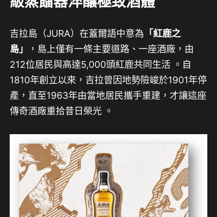
級蒸餾器淬釀極致酒體
吉拉島（JURA）在蓋爾語中意為
「紅鹿之
島」
，島上僅有一條主要道路、一座酒廠，由
212位居民與高達5,000頭紅鹿共同生活 。自
1810年創立以來，吉拉曾因地勢險峻於1901年停
產，直至1963年由當地居民攜手重建，才讓這座
傳奇酒廠重拾昔日榮光 。