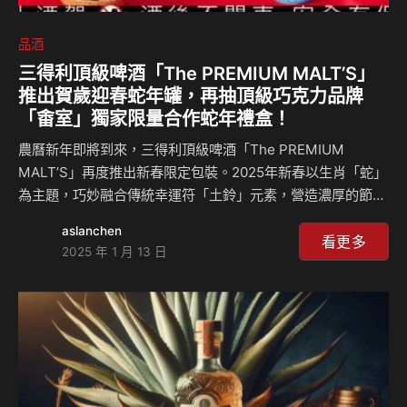
品酒
三得利頂級啤酒「The PREMIUM MALT’S」
推出賀歲迎春蛇年罐，再抽頂級巧克力品牌
「畬室」獨家限量合作蛇年禮盒！
農曆新年即將到來，三得利頂級啤酒「The PREMIUM
MALT’S」再度推出新春限定包裝。2025年新春以生肖「蛇」
為主題，巧妙融合傳統幸運符「土鈴」元素，營造濃厚的節慶
氛圍，傳遞春節的吉祥與祝福。 今年，三得利推出蛇年限定
aslanchen
禮盒，首度邀請知名法式巧克力品牌「Yu Chocolatier‧畬
看更多
2025 年 1 月 13 日
室」獨家設計，將頂級啤酒與精緻巧克力甜點完美結合，共同
呈現大人味的奢華味覺饗宴，而且只抽不售！ 即日起，凡於
三得利頂級啤酒官方社群參與限時抽獎活動，就有機會獲得這
份獨家蛇年禮盒，細細品味屬於你的奢華時刻！ 對品質極致
堅持的職人精神，釀造出「世界最頂級的啤酒」 三得利頂級
啤酒「The PREMIUM MAL…