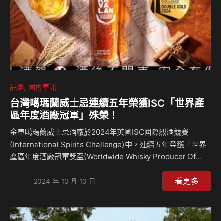
挖出來。烘烤：龍舌蘭心會被放在窯中烘…
品酒
國內車訊
台灣噶瑪蘭威士忌連續五年榮獲ISC「世界產
區年度酒廠冠軍」殊榮！
金車噶瑪蘭威士忌酒廠於2024年英國ISC國際烈酒競賽
(International Spirits Challenge)中，連續五年榮獲「世界
產區年度酒廠冠軍獎盃(Worldwide Whisky Producer Of
The Year Trophy)」殊榮，同時以「噶瑪蘭經典單一麥芽威
看更多
士忌」獲雙金牌，更另以多項酒款大舉奪金，共榮獲1面雙金
2024 年 10 月 10 日
牌及11面金牌，深受評審肯定。金車噶瑪蘭堅守品質第一與突
破創新精神，屢獲世界各大專業烈酒競賽獎項，至今已累計獲
頒903面國際競賽金牌，這一系列的榮譽，確立了噶瑪蘭於全