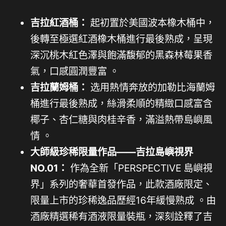
吉拉紅酒桶：
起初置於美國波本橡木桶中，
後轉至極選紅酒橡木桶進行最後熟成，呈現
深沉桃木紅色澤與飽滿馥郁的黑森林莓果香
氣，口感圓潤豐富 。
吉拉蘭姆桶：
选用熱情奔放的加勒比海蘭姆
桶進行最後熟成，絲滑柔順的精緻口感富含
椰子、杏仁糖與肉桂辛香，滿溢熱帶島嶼風
情 。
大師級珍稀限量作品——吉拉島嶼視界
NO.01：
作為全新「PERSPECTIVE 島嶼視
界」系列的奢華首發作品，此款酒廠限定、
限量上市的珍稀逸品歷經16年緩慢熟成 。由
酒廠精選稀有酒液限量裝瓶，深刻詮釋了吉