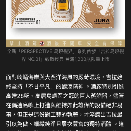
全新「PERSPECTIVE 島嶼視界」系列首發「吉拉島嶼視
界 NO.01」致敬經典 台灣1,200瓶限量上市
面對崎嶇海岸與大西洋海風的嚴苛環境，吉拉始
終堅持「不甘平凡」的釀酒精神 。酒廠特別引進
高達28呎、高居島嶼區之冠的巨大蒸餾器，儘管
在偏遠島嶼上打造與維持如此雄偉的設備絕非易
事，但正是這份對工藝的執著，才淬釀出吉拉最
引以為傲、細緻純淨且層次豐富的獨特酒體 。這