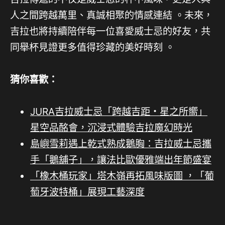
人之間跨越萬里、真誠相聚的情感連結
。未來，
吉拉也將持續陪伴每一位喜愛威士忌的好友，共
同舉杯見證更多值得珍藏的美好時刻
。
猜你喜歡：
JURA吉拉威士忌「跨越吉距・星之所嚮」
星空品酩會，沉浸式體驗吉拉魔幻時光
島嶼雪莉遇上乾式熟成鵝胸：吉拉威士忌攜
手「鵝舖子」，讓法比歐優雅端出年節盛宴
「橡木桶玩家」塔木嶺再拓風味版圖 ，「葡
萄牙波特桶」展現工藝深度