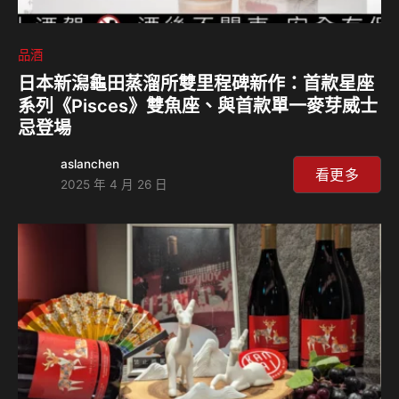
品酒
日本新潟龜田蒸溜所雙里程碑新作：首款星座
系列《Pisces》雙魚座、與首款單一麥芽威士
忌登場
aslanchen
看更多
2025 年 4 月 26 日