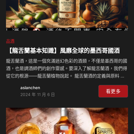
品酒
【龍舌蘭基本知識】風靡全球的墨西哥國酒
龍舌蘭酒，這是一個充滿迷幻色彩的酒類，不僅是墨西哥的國
酒，也是調酒師們的創作靈感。要深入了解龍舌蘭酒，我們得
從它的根源——龍舌蘭植物說起。 龍舌蘭酒的定義與原料 龍
舌蘭酒，廣義上是指以龍舌蘭屬植物作為原料的酒類的統稱。
aslanchen
狹義上則特指其中最有名的Tequila。 龍舌蘭植物：龍舌蘭屬
看更多
2024 年 11 月 6 日
植物是一種多年生多肉植物，外型有點像蘆薈。它的核心部
位，也就是俗稱的龍舌蘭心，是釀造龍舌蘭酒的關鍵。不同的
龍舌蘭酒會選用不同的龍舌蘭品種。其中，只有藍色龍舌蘭
（Blue Agave）釀造出來的，才能被稱為Tequila。 龍舌蘭酒
的製作過程 收割龍舌蘭心：當龍舌蘭心成熟後，農夫會將它