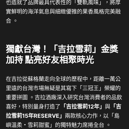
也造就了品牌最具代表性的「雙軌風味」，將厚
實鮮明的海洋氣息與細緻優雅的果香風格完美融
合 。
獨獻台灣！「吉拉雪莉」金獎
加持 點亮好友相聚時光
在吉拉從蘇格蘭走向全球的歷程中，距離一萬公
里遠的台灣市場無疑是其寫下「三冠王」榮耀的
重要拼圖 。吉拉酒廠深入研究台灣消費者的品飲
喜好，特別量身打造了
「吉拉雪莉12年」
與
「吉
拉雪莉15年RESERVE」
兩款核心力作，以「島
嶼溫柔・雪莉甜蜜」的獨特魅力席捲全台 。