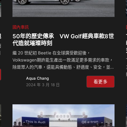
國內車訊
跑
50年的歷史傳承 VW Golf經典車款8世
代造就璀璨時刻
雨
請
繼 20 世紀初 Beetle 在全球廣受歡迎後，
Volkswagen期許能生產出一款滿足更多需求的車款，
除是眾人的汽車，還能具備動態、舒適度、安全，並且
小巧又保有空間性，如此多樣化的全能車款 Golf 終於
Aqua Chang
行
在 Volkswagen 的努力下於 1974 年誕生，劃時代的
看更多
2024 年 3 月 18 日
六
創舉果不其然在車壇掀起一陣旋風，上市僅僅兩年就售
出超過 100 萬台，成就不可撼動的傳奇經典地位，透
迎
過不斷地精進技術、提供各式先進配備、設計出時尚簡
約造型，以及多項安全配備，The Golf持續位居同級
距車款…
輪