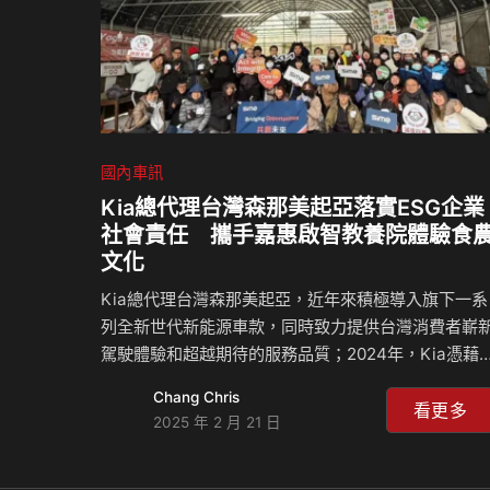
胎及煞車系統…
國內車訊
Kia總代理台灣森那美起亞落實ESG企業
社會責任 攜手嘉惠啟智教養院體驗食
文化
Kia總代理台灣森那美起亞，近年來積極導入旗下一系
列全新世代新能源車款，同時致力提供台灣消費者嶄
駕駛體驗和超越期待的服務品質；2024年，Kia憑藉
著穩健的成長步伐以10,222台的全年度銷售台數再創
Chang Chris
亮眼佳績，更連續二年達成總銷量破萬台的目標。 除
看更多
2025 年 2 月 21 日
了連續兩年獲得超過萬名車主的肯定，Kia總代理台灣
森那美起亞秉持深耕國內市場、善盡企業社會責任的