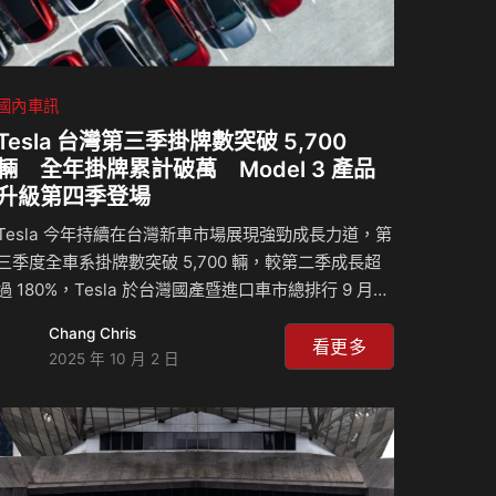
國內車訊
Tesla 台灣第三季掛牌數突破 5,700
輛 全年掛牌累計破萬 Model 3 產品
升級第四季登場
Tesla 今年持續在台灣新車市場展現強勁成長力道，第
三季度全車系掛牌數突破 5,700 輛，較第二季成長超
過 180%，Tesla 於台灣國產暨進口車市總排行 9 月排
行第二，全季排名第三（不含商用車）。於此同時，
Chang Chris
Tesla 今年累計掛牌總數已突破萬輛大關，且 Model
看更多
2025 年 10 月 2 日
3 及 Model Y 分奪台灣車市 9 月進口豪華品牌轎車及
休旅銷售排行冠軍，再次凸顯由 Tesla 引領的純電生
活已逐步融入台灣消費者日常。 其中，備受矚目的全
新 Model Y 持續受到車主喜愛，蟬聯 6、7、8 月台灣
電動車銷量冠軍與豪華進口休旅車榜首，今年六月首批