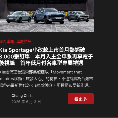
交付至今已累積突破 6,000 名台灣車主。據最新…
國內車訊
車壇快訊
Kia Sportage小改款上市首月熱銷破
3,000張訂單 本月入主全車系再享電子
後視鏡 首年低月付各車型專屬禮遇
Kia總代理台灣森那美起亞以「Movement that
inspires移動．啟發人心」的精神，不僅持續為台灣市
場帶來最新世代的Kia車款陣容，更積極布局新能源車
款，甫於5月6日正式上市的Kia極致進口油電休旅The
Chang Chris
new Sportage，全新導入油電動力強勢登台後，廣受
看更多
2026 年 6 月 3 日
市場熱烈迴響，上市首月即熱銷突破3,000張訂單，創
下歷史單月銷售新高紀錄！此外，於今年3月全新上市