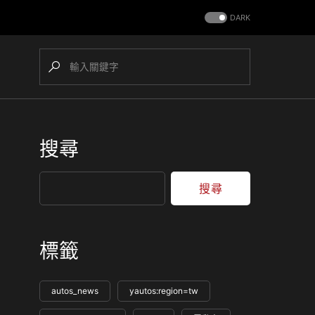
DARK
搜尋
搜尋
標籤
autos_news
yautos:region=tw