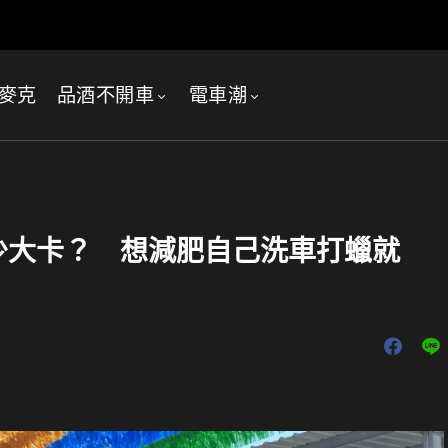
麥克
品酒不開車
電車潮
少大卡？ 想減肥自己洗車打蠟就