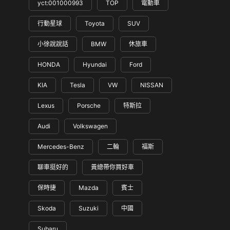
yct:001000993
TOP
電動車
行動星球
Toyota
SUV
小徐說說話
BMW
休旅車
HONDA
Hyundai
Ford
KIA
Tesla
VW
NISSAN
Lexus
Porsche
特斯拉
Audi
Volkswagen
Mercedes-Benz
二輪
福斯
聊車挺好的
黃總帶你買好車
保時捷
Mazda
賓士
Skoda
Suzuki
中國
Subaru