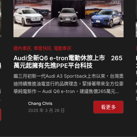
國內車訊
車壇快訊
電動車訊
Audi全新Q6 e-tron電動休旅上市 265
農
萬元起擁有先進PPE平台科技
繼三月初新一代Audi A3 Sportback上市以來，台灣奧
迪持續推進油電並行的品牌理念，緊接著帶來全方位豪
新
華純電新作 ─ Audi Q6 e-tron，建議售價265萬元
起，宣告四環產品新世代正式來臨。 台灣奧迪總裁安
Chang Chris
薩瑞 (Rahil Ansari) 提及：「眾人期待的Audi Q6 e-
看更多
2025 年 3 月 28 日
tron，今日正式上市！Audi Q6 e-tron 不僅是四環品
牌電能移動的重要里程碑，更以革新設計與科技，開啟
初
Audi的新時代。我們將持續油電並行的品牌策略，為