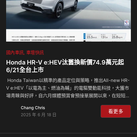
SAWD對稱式…
國內車訊
車壇快訊
Honda HR-V e:HEV汰舊換新價74.9萬元起
6/21全台上市
Honda Taiwan以精準的產品定位與策略，推出All-new HR-
V e:HEV「以電為主、燃油為輔」的電驅雙動能科技，大獲市
場青睞與好評，自六月媒體預賞會預接單展開以來，在短短二
周內締造超越800張亮眼成績。 All-new HR-V e:HEV電驅雙
Chang Chris
動能於今(17)日正式發表，共三車型選擇，正式售價為: S
看更多
2025 年 6 月 18 日
79.9萬元(汰舊換新74.9萬元)、e:HEV S 89.9萬元(汰舊換新
84.9萬元)、e:HEV Prestige 95.9萬元(汰舊換新90.9萬元)，
更推出搭載AVM環景輔助系統的e:HEV Prestige SUPER