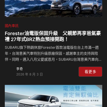
國內車訊
Forester油電版保固升級 父親節再享爸氣豪
禮 27年式BRZ熱血預接開跑！
SUBARU旗下熱銷休旅Forester首款油電版在台上市滿一週
年，台灣意美汽車特別升級原廠保固，感謝車主的支持與陪
伴。同時，邁入八月父愛感恩月，SUBARU台灣意美汽車向辛
勞守護家人的父親們表達深切敬意，於本月祭出爸氣豪禮，針
李奇
對全車系推出多重購車禮遇與售後維護優惠，指定車型還可另
看更多
2026 年 8 月 3 日
享8年引擎六大系統延長保固（註5），以全方位的品質承諾與
實質回饋，隨時隨地陪伴全家人的行路時光。此外，性能車款
27MY BRZ亦於本月展開預接單，邀請追求極致操控的車迷搶
先入主熱血跑車。 Forester油電版登台週年 保固升級原廠5年
12萬公里 深受廣大家庭青睞的Forester Hybrid結合獨家