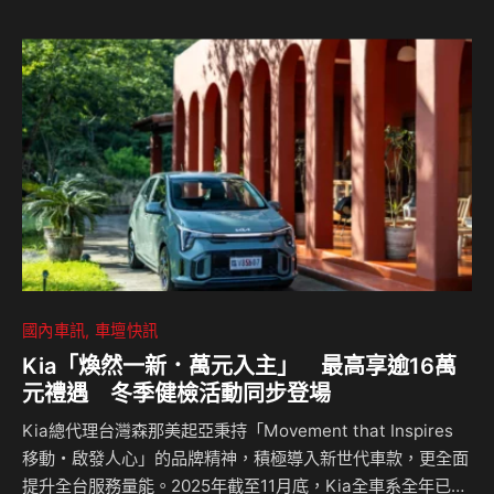
國內車訊
車壇快訊
Kia「煥然一新．萬元入主」 最高享逾16萬
元禮遇 冬季健檢活動同步登場
Kia總代理台灣森那美起亞秉持「Movement that Inspires
移動・啟發人心」的品牌精神，積極導入新世代車款，更全面
提升全台服務量能。2025年截至11月底，Kia全車系全年已創