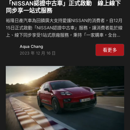
「NISSAN認證中古車」正式啟動 線上線下
同步享一站式服務
裕隆日產汽車為回饋廣大支持愛護NISSAN的消費者，自12月
15日正式啟動「NISSAN認證中古車」服務，讓消費者能於線
上、線下同步享受1站式原廠服務，秉持「一家購車，全台保
固」精神，提供多元優質的中古車輛與便利服務，是購買
Aqua Chang
NISSAN中古車款的最佳首選。NISSAN認證中古車款皆經158
看更多
2023 年 12 月 16 日
項原廠專業檢驗程序，並提供10大購車保證：1. 一家購車，全
台保固 2. 六大系統一年兩萬公里保固 3. 無泡水車 4. 無重大
事故車 5. 非營業車及變造車體 6. 無假造里程 7. 無變更車身號
碼及引擎號碼 8. 車價透明，實車在庫 9. 車況履歷透明 10. 十
天鑑賞期，以官方認證的車源、銷售管道及保修…