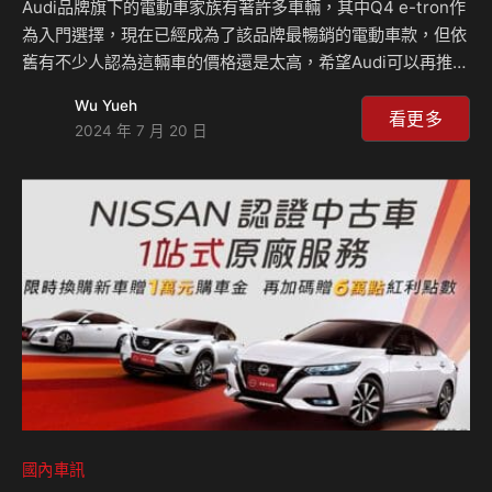
Audi品牌旗下的電動車家族有著許多車輛，其中Q4 e-tron作
為入門選擇，現在已經成為了該品牌最暢銷的電動車款，但依
舊有不少人認為這輛車的價格還是太高，希望Audi可以再推出
更便宜的車型，現在原廠也聽到了這樣的聲音，他們在歐洲市
Wu Yueh
場率先推出了Q4 35 e-torn車型，該車輛的電池縮小許多，
看更多
2024 年 7 月 20 日
這也讓續航里程表現下場，來到355公里而已。 現在Audi於
歐洲市場發表Q4 e-torn最新的入門車款，Q4過去最便宜的
入門車型是45 e-tron，但現在將有一輛35 e-tron來取代這個
位置，相較於過去的45 e-tron車型來說，35 e-tron便宜了
7,350歐元(約台幣26.3萬元)，之…
國內車訊