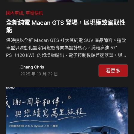
國內車訊
車壇快訊
全新純電 Macan GTS 登場，展現極致駕馭性
能
保時捷以全新 Macan GTS 壯大其純電 SUV 產品陣容。這款
車型以運動化設定與駕馭導向為設計核心，憑藉高達 571
PS（420 kW）的超增壓輸出、電子控制後軸差速器鎖，與降
低車高的跑車化氣壓懸載系統，Macan GTS 為靈活操控與駕
Chang Chris
馭動態樹立全新標準。忠於 GTS 傳統，純電 Macan 第五款
看更多
2025 年 10 月 22 日
車型在內外設計上皆以獨特風格與點綴深色的外觀細節展現鮮
明特色。 GTS這三個字母自 1963 年 904 Carrera GTS 問世
以來，便在保時捷車迷間享有崇高地位。如今，Macan 首度
以純電動力，承襲此一經典傳奇。這款保時捷電動 SUV 的最
新成員，不僅擁有卓越的駕馭動態表現，更展…