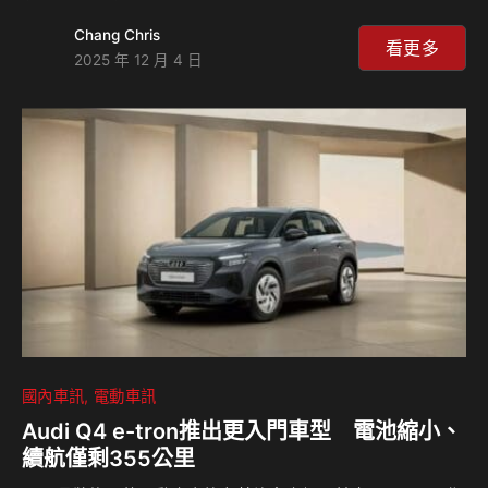
下9,448台的銷售佳績，不僅以2.6%的同期年成長率，成為今
Chang Chris
年國內車市少數正成長的品牌之一，更再次寫下同期歷史新高
看更多
2025 年 12 月 4 日
紀錄！ Kia總代理台灣森那美起亞今年展現全方位的品牌進
化：產品方面，於今年3月導入The new Picanto輕奢精品掀
背，The new EV6純電智慧跨界休旅則以「超越．更卓越」
之姿於6月強勢登台，並於9月接續發表The new Carnival極
致8人座，持續擴充產品陣容；通路升…
國內車訊
電動車訊
Audi Q4 e-tron推出更入門車型 電池縮小、
續航僅剩355公里