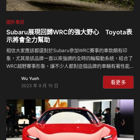
國外車訊
Subaru展現回歸WRC的強大野心 Toyota表
示將會全力幫助
相信大家應該都還對於Subaru參加WRC賽事的車款頗有印
象，尤其是該品牌一直以來強調的全時四輪驅動系統，結合了
WRC越野賽事形象，讓不少人都對這個品牌的車輛有著性能
強悍以及越野能力出色的良好印象，但其實從2008年以來，
Wu Yueh
Subaru就已經退出了WRC賽事，但近年來賽車風氣的上升，
看更多
2023 年 9 月 10 日
加上大家對於性能車款的喜愛度增加，他們似乎又想要回歸到
這個全球最頂級的拉力賽事戰場。 近日在希臘雅典舉辦的拉
力賽上，FIA國際汽聯會的主席Mohammed Ben Sulayem表
示Subaru很快將會重新加入歐洲賽車系列賽，而且在Toyota
的幫助以及支持下會很快看到他們站上賽場，這其中
Mohammed Ben S…