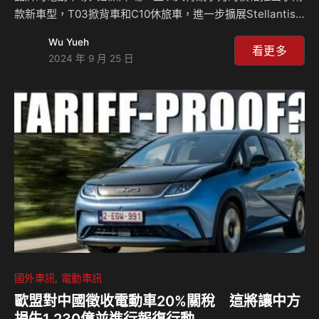
款新車型，T03掀背車和C10休旅車，進一步擴展Stellantis
在歐洲的電動車產品線，同時推動零跑汽車在國際市場的成
Wu Yueh
長，T03是一款適合城市駕駛的小型電動車，定價從18,900歐
看更多
2024 年 9 月 25 日
元(約台幣67.4萬元)起，C10則是一款較大的休旅，售價從
36,400歐元(約台幣129.8萬元)起。 零跑汽車T03掀背車在
2020年於中國市場推出，這次進入歐洲市場，主打經濟實惠
路線，T03的目標競爭對手包括Dacia Spring、Citroen e-
C3、Fiat Panda等，它…
國外車訊
電動車訊
歐盟對中國徵收電動車20%關稅 這將讓中方
損失1,230億並進行報復行動