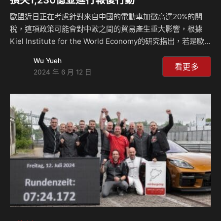
歐盟近日正在考慮針對來自中國的電動車加徵高達20%的關
稅，這項政策可能會對中歐之間的貿易產生重大影響，根據
Kiel Institute for the World Economy的研究指出，若是歐
盟真的實施20%的關稅，中國約會有價值38億美金(約台幣
Wu Yueh
1,230億元)的電動車將無法再出口到歐盟市場，這相當於約
看更多
2024 年 6 月 12 日
12.5萬輛的中國電動車，但中國品牌似乎也不怕這項關稅政
策，因為他們早已做好準備。 歐盟這次的舉動可能會促使歐
洲本地生產的電動車銷售額增加約33億美金(約台幣1,068億
元)，以填補中國電動車銷售減少所帶來的市場空缺，不過這
也將導致消費者面臨更高的購車成本，因為歐洲的生產成本明
顯地高於中國…