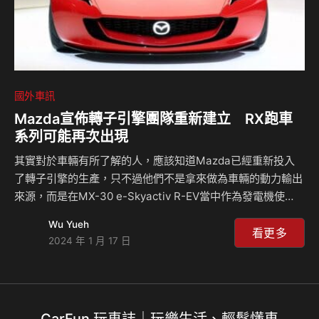
國外車訊
Mazda宣佈轉子引擎團隊重新建立 RX跑車
系列可能再次出現
其實對於車輛有所了解的人，應該知道Mazda已經重新投入
了轉子引擎的生產，只不過他們不是拿來做為車輛的動力輸出
來源，而是在MX-30 e-Skyactiv R-EV當中作為發電機使
用，但近日的東京改裝車展上，Mazda品牌的執行長Moro
Wu Yueh
Katsuhiro直接透露，他們將會在2月1日成立轉子引擎開發團
看更多
2024 年 1 月 17 日
隊，讓不少人認為是未來RX跑車復甦的前奏。 在本次的東京
改裝車展上，Mazda推出了Spirit Racing的Mazda 3以及
MX-5，並且原廠預告這兩輛車將有很大的可能會進行量產，
此外更令人興奮的就是他們決定在今年的2月1日重啟轉子引擎