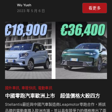
過多次測試，在賽道上的表現有目共睹，現在原廠又將為這輛
Wu Yueh
車推出了Track Package賽道套件，這將會讓車輛的操駕更符
看更多
2023 年 5 月 6 日
合賽道所需，只不過要價1.5萬～2萬美金，折合台幣最高超過
61萬元，但升旗的項目的確算有感。 近日特斯拉原廠在
Twitter上發布了一段短片，見到一輛Model S Plaid在賽道上
奔馳，並且時速來到時322公里大關，而在官方的線上商店當
中也增加了賽道套件選項，這個套間包含了鍛造輪圈、賽道用
的輪胎、…
國外車訊
車壇快訊
電動車訊
中國零跑汽車歐洲上市 超值價格大殺四方
Stellantis最近與中國汽車製造商Leapmotor零跑合作，將該
品牌的電動車導入歐洲市場，並以具有競爭力的價格推出了兩