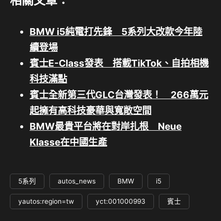
相關文章：
BMW i5純電打先鋒 5系列大改款今年陸
續登場
賓士E-Class發表 搭載TikTok、自拍相機
科技滿點
賓士全新第三代GLC台灣發表！ 266萬元
起擁有高科技豪華與寬敞空間
BMW最貴平台將在對岸扎根 Neue
Klasse在中國生產
5系列
autos_news
BMW
i5
yautos:region=tw
yct:001000993
賓士