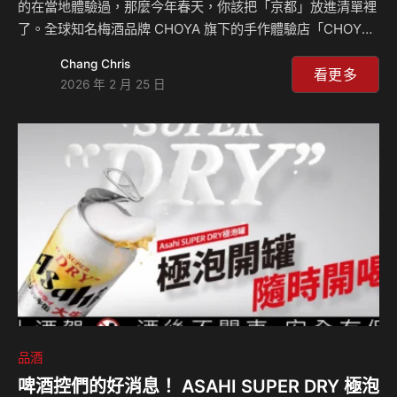
的在當地體驗過，那麼今年春天，你該把「京都」放進清單裡
了。全球知名梅酒品牌 CHOYA 旗下的手作體驗店「CHOYA
UME STUDIO」，宣布將於 3 月 20 日至 3 月 31 日，在京都
Chang Chris
市中心的三条店舉辦期間限定的「櫻花祭」活動。 這不僅是
看更多
2026 年 2 月 25 日
為了賞櫻、品酩，更是要讓所有「梅酒控」在盛放的櫻花景點
旁，親手封存一瓶專屬於自己的京都春色。 櫻×梅的味覺交
響：這不僅是喝杯酒而已 對於從未造訪日本的 CHOYA 愛好
者來說，這次「櫻花祭」提供了三個非去不可的理由： 100 種
可能的「究極梅酒」：你就是首席調酒師 如果你平常只是在
便利商店買現…
品酒
啤酒控們的好消息！ ASAHI SUPER DRY 極泡