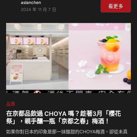
aslanchen
模式，那就試試看這一帖「開嗓神器」吧！臺虎精釀帶來一款
看更多
2024 年 11 月 7 日
喝完開嗓又潤喉的高酒精度啤酒「金嗓太郎」，以酸爽的金桔
融合清香的茉莉綠茶，並加入潤喉爽聲的羅漢果，搭配快速有
感的9.99%高酒精度，把歡唱時需要的全都all in one，喝完讓
你快速進入飆歌模式！ 酸甜帶勁又潤喉，喝完開嗓又開
醺！ 還記得臺虎翻玩日本童話的「桃太郎」、「葡島太郎」
嗎？第三彈來了！這一罐「金嗓太郎」在包裝設計結…
品酒
在京都品飲過 CHOYA 嗎？趁著3月「櫻花
祭」，親手釀一瓶「京都之春」梅酒！
如果你對日本的印象是那一抹酸甜的CHOYA梅酒，卻從未真