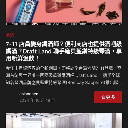
品酒
7-11 店員變身調酒師？便利商店也提供酒吧級
調酒？Draft Land 聯手龐貝藍鑽特級琴酒，享
用新鮮汲飲！
今年十月調酒界的全新創舉，即將於全台灣六間7-11登場！亞
洲首創與世界唯一國際汲飲雞尾酒吧 Draft Land ，攜手全球
知名琴酒品牌龐貝藍鑽特級琴酒(Bombay Sapphire)推出聯
名調酒，在7-11以汲飲方式（生啤出酒系統）販售。 飲酒體
aslanchen
驗日新月異，近年也逐漸從酒吧吧台後走出、推出瓶裝化，讓
看更多
2024 年 10 月 18 日
消費者對於調酒有更多不同選擇。此次三方合作更是打破傳統
框架，作為超商通路中唯一生啤系統的「調酒商品」，無異展
現出無限創新的可能性，將汲飲雞尾酒(draft cocktails)體驗
帶入日常生活中。 不再受限於酒吧空間，只需走進7-11便利