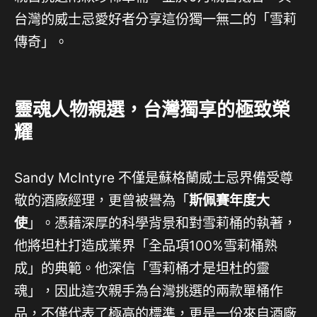
台灣的威士忌愛好者分享這份獨一無二的「雪莉
傳奇」。
靈魂人物親選，台灣獨享的極致榮
耀
Sandy McIntyre 不僅是蘇格蘭威士忌界備受尊
敬的酒廠經理，更曾被譽為「
斯佩賽年度大
使
」。憑藉深厚的科學背景和對雪莉桶的執著，
他將坦杜打造成業界「全品項100%雪莉桶熟
成」的典範。他深信「雪莉桶才是坦杜的靈
魂」，因此這次親手為台灣挑選的兩款單桶作
品，不僅代表了極高的標準，更是一份來自酒廠