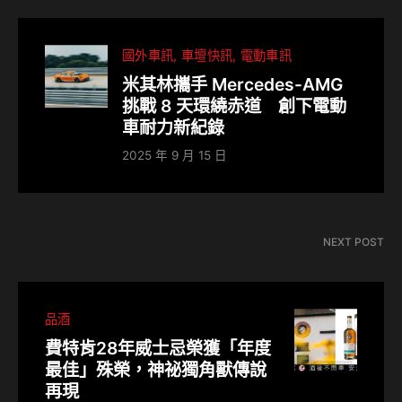
國外車訊
車壇快訊
電動車訊
米其林攜手 Mercedes-AMG
挑戰 8 天環繞赤道 創下電動
車耐力新紀錄
2025 年 9 月 15 日
NEXT POST
品酒
費特肯28年威士忌榮獲「年度
最佳」殊榮，神祕獨角獸傳說
再現