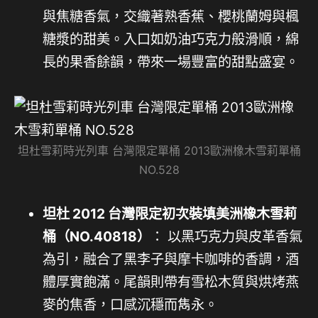
與焦糖香氣，交織著熟香蕉、櫻桃蘭姆與楓
糖漿的甜美。入口如奶油巧克力般滑順，綿
長的果香餘韻，帶來一場豐富的甜點盛宴。
坦杜雪莉時光列車 台灣限定單桶 2013歐洲橡木雪莉單桶
NO.528
坦杜 2012 台灣限定初次裝填美洲橡木雪莉
桶（NO.40818）
： 以黑巧克力與皮革香氣
為引，融合了黑李子與摩卡咖啡的香調，酒
體厚實飽滿。尾韻則帶有雪松木質與烘烤燕
麥的焦香，口感沉穩而雋永。