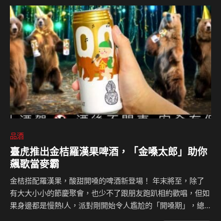
北圓滿落幕。今年主辦單位誠意十足，不僅邀集 17 家指標性
頂尖酒莊代表親臨現場，更首次跨界結合頂級食材，為台灣的
品飲者與業界人士，帶來一場舌尖上的義式生活美學盛宴。
橫跨11大產區、500種原生品種！解碼義大利葡萄酒的風土密
碼 202…
品酒
臺虎推出金桔羅漢果啤酒，「金嗓太郎」助你
飆歌當麥霸
金桔搭配羅漢果，酸甜開嗓的啤酒新登場！ 年末將至，除了
有大大小小的節慶聚會，也少不了跟朋友跑趴相約歡唱，但如
果身邊都是慢熱I人，派對剛開始令人尷尬的「開嗓期」，總
是讓人想按下加速鍵直接快轉跳過。要想快速進入熱鬧的飆歌