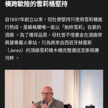
橫跨歐陸的雪莉桶堅持
自1897年創立以來，坦杜便堅持只使用雪莉桶進
行熟成，是蘇格蘭唯一能以「始終雪莉」自豪的
酒廠
。為了確保品質，坦杜曾不惜重金在酒廠旁
興建專屬火車站，只為將來自西班牙赫雷斯
（Jerez）的頂級雪莉橡木桶完整運送至斯佩賽
河畔
。