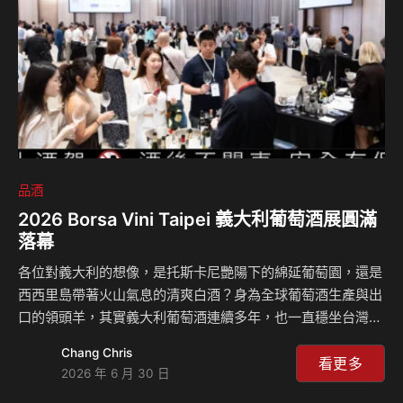
商店，也能透過汲飲系統出酒技術，獲得風味品質始終一致的
雞尾…
品酒
2026 Borsa Vini Taipei 義大利葡萄酒展圓滿
落幕
各位對義大利的想像，是托斯卡尼艷陽下的綿延葡萄園，還是
西西里島帶著火山氣息的清爽白酒？身為全球葡萄酒生產與出
口的領頭羊，其實義大利葡萄酒連續多年，也一直穩坐台灣人
最愛的第二大進口葡萄酒寶座。 由義大利經濟貿易文化推廣
Chang Chris
辦事處貿易組（ITA）主辦的年度酒界盛事——「2026 Borsa
看更多
2026 年 6 月 30 日
Vini Taipei 義大利葡萄酒展」，已於 2026 年 6 月 22 日在台