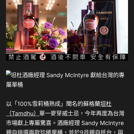
以「100%雪莉桶熟成」聞名的蘇格蘭
坦杜
（Tamdhu）
單一麥芽威士忌，今年再度為台灣
市場獻上專屬驚喜。酒廠經理 Sandy McIntyre
親自挑選兩款珍稀單桶，並於9月親自抵台，與