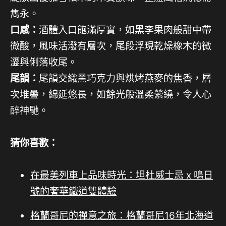
雋永。
口感：
酒體入口飽滿厚實，如黑李果肉般甜中帶
微酸，風味活潑有層次，尾段浮現乾燥橡木的微
澀與俐落收尾。
尾韻：
尾韻交織黑巧克力與烘烤燕麥的焦香，層
次堆疊，綿延悠長，如餘光般溫柔縈繞，令人心
醉神馳。
猜你喜歡：
在最美列車上品味時光：坦杜威士忌 x 鳴日
號的奢華鐵道雙體驗
格蘭哥尼的禪意之旅：格蘭哥尼16年北海道