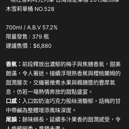
700ml / A.B.V 57.2%
限量發售 : 379 瓶
建議售價：$6,880
香氣：
前段釋放出濃郁的梅子與焦糖香氣，甜美
飽滿，令人著迷。接續浮現熟香蕉與櫻桃蘭姆的
甜潤層次，交織著燉煮水果與楓糖漿的豐厚氣
息，仿若一場熱情奔放的甜點盛宴。
口感：
入口如奶油巧克力般絲滑馥郁，話梅的甘
中帶鹹為整體增添風味深度。
尾韻：
餘味綿長，延續多汁果香的甜潤感受，令
人齒頰留香、意猶未盡。