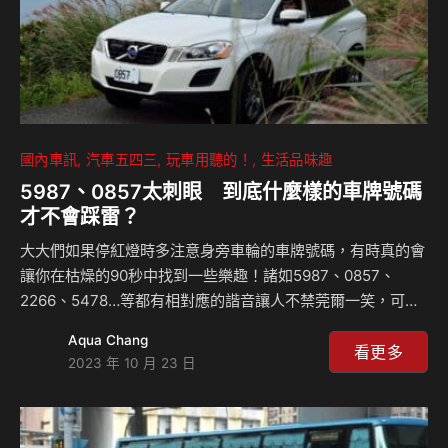
國內車訊
汽車五四三
玩車用聽的！
生活品味趣
5987、0857太刺眼 到底什麼樣的車牌號碼
才不會踩雷？
大大們如果停紅燈時多注意身旁車輪的車牌號碼，有時真的會
讓你在枯燥的90秒中找到一些樂趣！諸如5987、0857、
2266、5478…等都有相對應的諧音讓人不禁莞爾一笑，可是
話說眾凡人看到只能靠邊站、不太可能會去投標8888、
Aqua Chang
6666、9999等就真的是完美無缺的”天牌”嗎？就命理學來
看更多
2023 年 10 月 23 日
說，車牌號碼怎麼挑還真是個學問，本集我們就輕鬆趣味的角
度採討車牌號碼的兩三事，大大們也可以順便算一下自己的車
牌到底是”吉”或”凶”？或者是”吉帶凶”？”凶帶吉”？ 相關新