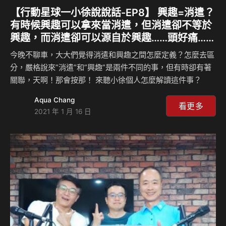
【行動星球⼀小徐說說話-EP8】 興趣=消遣？
有時候興趣可以拿來當消遣，但消遣卻不等於
興趣，而消遣卻可以源自於興趣……頭好痛……
今晚不聊車，大大們覺得消遣和興趣之間怎麼定義？怎麼去區
分，嚴格說來”消遣”和”興趣”是兩件不同的事，但有時卻有著
關聯，天啊！那會按那！ 來聽小徐個人怎麼解讀這件事？
Aqua Chang
看更多
2021 年 1 月 16 日