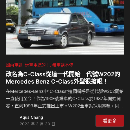
聞：
國內車訊
玩車用聽的！
老車講不停
改名為C-Class從這一代開始 代號W202的
Mercedes Benz C-Class外型很搶眼！
在Mercedes-Benz中”C-Class”這個稱呼是從代號W202開始
一直使用至今！作為190E後繼車的C-Class於1987年開始開
發，直到1993年正式推出上市。W202全車系採用電噴，同時
也是該品牌第一採用6/4分離後座椅背。W202在全球和台灣
Aqua Chang
有哪些豐功偉業？來聽Celsior說經典老車的故事嘍！
看更多
2023 年 3 月 30 日
CELSIORS Youtube頻道：