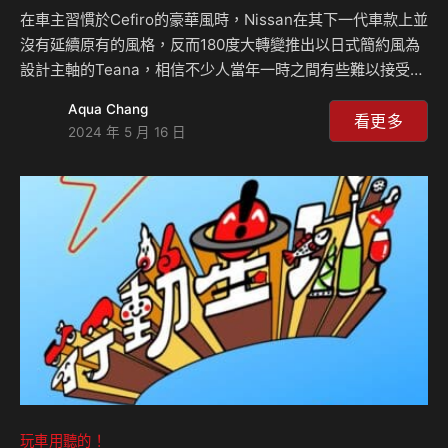
在車主習慣於Cefiro的豪華風時，Nissan在其下一代車款上並
沒有延續原有的風格，反而180度大轉變推出以日式簡約風為
設計主軸的Teana，相信不少人當年一時之間有些難以接受，
但J31 Teana的推出後，台灣、中東等市場均獲得好口碑。當
Aqua Chang
初J31 Teana的開發歷程和想法是什麼？在台灣、日本等市場
看更多
2024 年 5 月 16 日
又有哪些故事？來聽Celsior細細道來！CELSIORS Youtube
頻道：https://www.youtube.com/channel/UCo3IxZ-
cdzucOFOOY3CBe1w⁠ 相關新聞：
玩車用聽的！