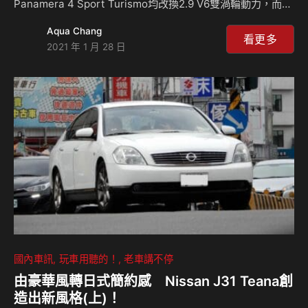
Panamera 4 Sport Turismo均改換2.9 V6雙渦輪動力，而
Turbo S車型最大馬力暴增80ps來到630ps、扭力達到
Aqua Chang
83.6kgm、0~100km/h加速僅3.1秒！這性能表現足以讓諸多
看更多
2021 年 1 月 28 日
純種跑車倍感壓力！另外，全新調校的底盤與懸吊則讓
Panamera車系擁有更佳的操控表現外，還兼顧了行路舒適
性！
國內車訊
玩車用聽的！
老車講不停
由豪華風轉日式簡約感 Nissan J31 Teana創
造出新風格(上)！