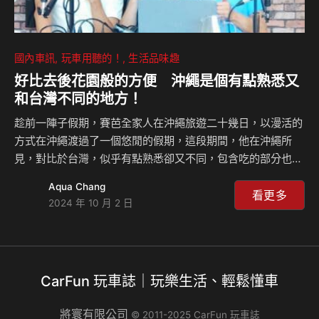
國內車訊
玩車用聽的！
生活品味趣
好比去後花園般的方便 沖繩是個有點熟悉又
和台灣不同的地方！
趁前一陣子假期，賽芭全家人在沖繩旅遊二十幾日，以漫活的
方式在沖繩渡過了一個悠閒的假期，這段期間，他在沖繩所
見，對比於台灣，似乎有點熟悉卻又不同，包含吃的部分也一
樣。除此之外，在此次旅遊中賽芭將此次的旅遊經歷投射至自
Aqua Chang
己的投資理念，兩者之間還是有些相通，來聽賽芭與黃總怎麼
看更多
2024 年 10 月 2 日
說？ 相關新聞：
CarFun 玩車誌｜玩樂生活、輕鬆懂車
將寰有限公司
© 2011-2025 CarFun 玩車誌