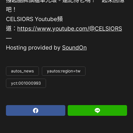
撐起品牌旗艦車光環。還記得它嗎？一起來回憶
吧！
CELSIORS Youtube頻
道：
⁠⁠https://www.youtube.com/@CELSIORS⁠
—
Hosting provided by
SoundOn
autos_news
yautos:region=tw
yct:001000993