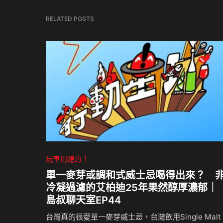
RELATED POSTS
玩車用聽的！
單一麥芽或調和式威士忌喝得出來？ 
冷凝過濾的艾柏迪25年果然醇厚濃郁｜
島叔聊天室EP44
台灣真的很愛單一麥芽威士忌，台灣飲用Single Malt