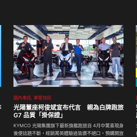
國內車訊
車壇快訊
非
光陽董座柯俊斌宣布代言 親為白牌跑旅
G7 品質「掛保證」
KYMCO 光陽集團旗下最新旗艦跑旅自 4月中驚喜現身
後便話題不斷，經銷菁英體驗過皆讚不絕口，預購開放