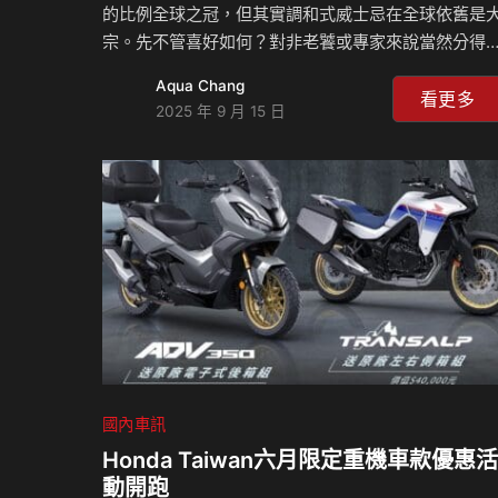
的比例全球之冠，但其實調和式威士忌在全球依舊是
宗。先不管喜好如何？對非老饕或專家來說當然分得
來，但一般人呢？另外，我們所接觸的威士忌只有雪
Aqua Chang
或波本兩種熟成桶或桶？創意無限的現今有哪些創新
看更多
2025 年 9 月 15 日
作法。當然，本集的另一個重點就是品飲艾柏迪21年
和以「非冷凝過濾」製程製造的25年這只大魔王，為
什麼要這麼做？有什麼特色？一起來感受品酒的美好
相關知識！ #行動星球 #島叔聊天室 #島耕作 #威士忌
#Whisky #Aberfeldy #艾柏迪21年威士忌 #艾柏迪2
年威士忌 #Highland #高地 #Speyside #斯貝塞 #艾
雷島…
國內車訊
Honda Taiwan六月限定重機車款優惠活
動開跑