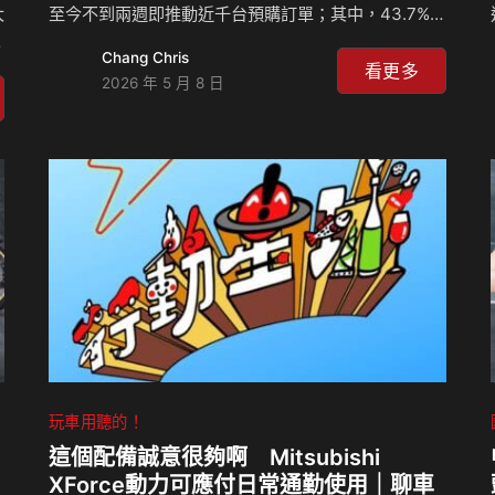
大
至今不到兩週即推動近千台預購訂單；其中，43.7%
出
為對高價性能車接受度更高的北部消費者，腹地更大、
Chang Chris
莉
對跑旅擁有更高需求的南區表現也不容小覷；六都加總
看更多
2026 年 5 月 8 日
的
佔 76.8%，足見市場對全新白牌旗艦跑旅 G7 充滿期
待。 柯俊斌董事長也驚喜宣布「再度」成為 Ｇ 系列代
言人：「以一個製造交通工具的負責人來講，我一直認
與
為交通工具它最重要的還是在品質跟安全，如果一部交
通工具的品質跟安全不能夠確保的話，就不能讓消費者
5
滿意，這是最基礎的。所以我們營業部一直希望我來代
言，我一直認為，我要代言部車沒有問題，因為我想讓
我…
玩車用聽的！
這個配備誠意很夠啊 Mitsubishi
XForce動力可應付日常通勤使用｜聊車