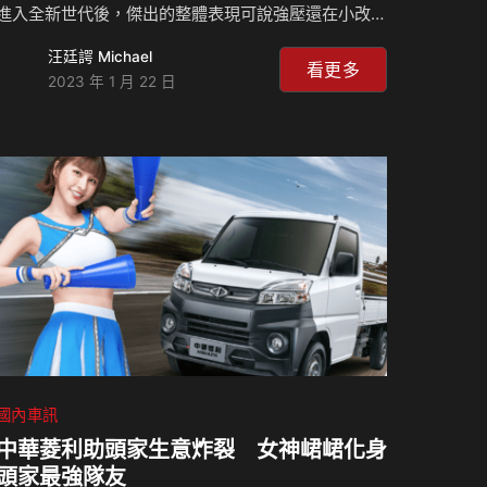
進入全新世代後，傑出的整體表現可說強壓還在小改階
段的對手，尤其是操控性、空間感、舒適性與豪華/科
汪廷諤 Michael
技感的躍進，最讓人拍手叫好！趕快來一睹目前已在國
看更多
2023 年 1 月 22 日
內接單超過3000張的全新GLC的風采吧！ 相關新聞：
國內車訊
中華菱利助頭家生意炸裂 女神峮峮化身
頭家最強隊友