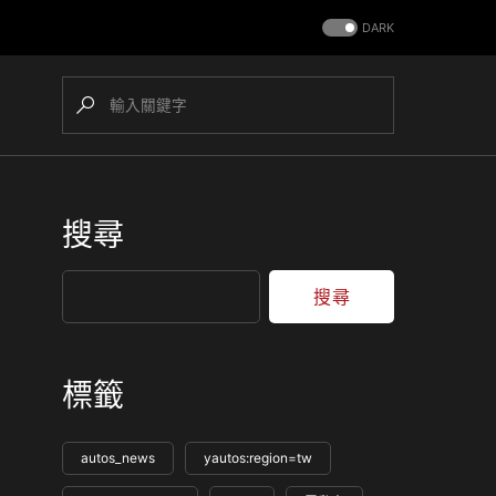
DARK
搜尋
搜尋
標籤
autos_news
yautos:region=tw