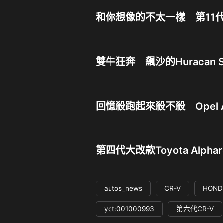
和你想像的不太一樣 第11代H
雙牛狂奔 飆沙的Huracan S
回憶殺跑起來殺不殺 Opel 
第四代大改款Toyota Al
autos_news
CR-V
HOND
yct:001000993
第六代CR-V