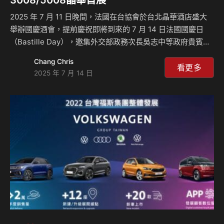
3008/5008晶華首展
2025 年 7 月 11 日晚間，法國在台協會於台北晶華酒店盛大
舉辦國慶酒會，提前慶祝即將到來的 7 月 14 日法國國慶日
（Bastille Day），邀集外交部政務次長吳志中等政府貴賓、
在台法國企業代表與多位台灣產業領袖蒞臨現場，共同感受道
Chang Chris
地法式文化與生活美學，活動熱鬧非凡。 甫於當日下午舉辦
看更多
2025 年 7 月 14 日
上市發表的全新 PEUGEOT 3008 HYBRID / 5008 HYBRID，
亦獲邀於當晚在晶華酒店一樓門廊區首度對外展示。憑藉嶄新
的 Fastback 飛獅背設計、如同星際座艙般的 PEUGEOT
Panoramic i-Cockpit® 懸浮式全景駕駛座艙，搭配台灣首度
採用的 STLA M…