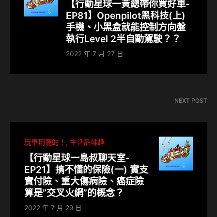
【行動星球⼀黃總帶你買好車-
EP81】Openpilot黑科技(上)
手機、小黑盒就能控制方向盤
執行Level 2半自動駕駛？？
2022 年 7 月 27 日
NEXT POST
玩車用聽的！
生活品味趣
【行動星球⼀島叔聊天室-
EP21】搞不懂的保險(一) 實支
實付險、重大傷病險、癌症險
算是”交叉火網”的概念？
2022 年 7 月 29 日