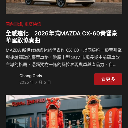
國內車訊
車壇快訊
全感進化 2026年式MAZDA CX-60奏響豪
華駕馭協奏曲
MAZDA 新世代旗艦休旅代表作 CX-60，以同級唯一縱置引擎
與後輪驅動的豪華車格，跳脫中型 SUV 市場長期由前驅車款
主導的格局，憑藉獨樹一幟的操控表現與卓越產品力，自
2023 年 10 月於台灣發表以來，成功擄獲眾多熱愛駕馭與注
Chang Chris
重格調的 SUV 買家青睞。 延續百年來對創造純粹駕馭樂趣的
看更多
2025 年 7 月 5 日
堅持，MAZDA 將對汽車的熱愛傾注於操控性能研發之中，根
基於最能體現人馬一体駕馭哲學的縱置後驅造車工藝，台灣馬
自達於今日（7/2）正式發表 NEW 2026 MAZDA CX-60，以
全面進化的操控實力與上乘行路質感，再次定義豪華中型
SUV 的駕馭標竿。 NEW 2026 MAZDA CX-60 以…