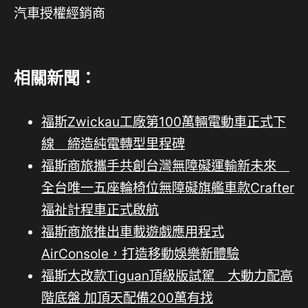
汽車授權經銷商
相關新聞：
福斯Zwickau工廠第100萬輛電動車正式下
線 締造純電轉型里程碑
福斯商旅攜手共創台灣無障礙運輸新未來
全台唯一五座輪椅位無障礙旗艦車款Crafter
福祉計程車正式啟航
福斯商旅推出車載遊戲應用程式
AirConsole，打造移動娛樂新體驗
福斯大改款Tiguan頂級版試駕 大動力配高
階底盤 加頂天配備200萬有找