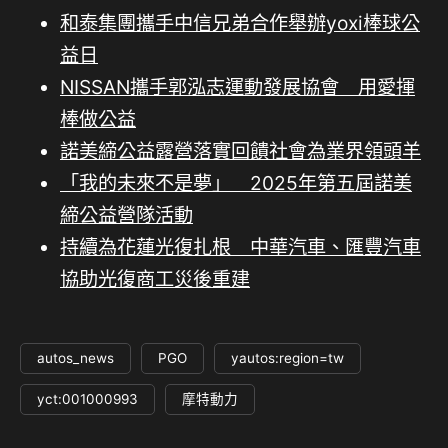
和泰集團攜手中信兄弟合作舉辦yoxi棒球公
益日
NISSAN攜手郭泓志運動發展協會 用愛揮
棒做公益
諾美締公益露營落實回饋社會為業界領頭羊
「我的未來不是夢」 2025年第五屆諾美
締公益營隊活動
持續為花蓮光復扎根 中華汽車、匯豐汽車
協助光復商工災後重建
autos_news
PGO
yautos:region=tw
yct:001000993
摩特動力