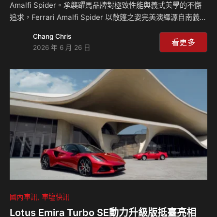
Amalfi Spider。承襲躍馬品牌對極致性能與義式美學的不懈
追求，Ferrari Amalfi Spider 以敞篷之姿完美演繹源自南義海
岸、自由而純粹的開篷駕馭體驗。流暢優雅的車身線條、前中
Chang Chris
置 V8 引擎所帶來的澎湃動能，以及開闊自在的敞篷駕馭感
看更多
2026 年 6 月 26 日
受，再次引領世人開啟 Ferrari 兼具運動風範與義式美好生活
的全新篇章。 Ferrari Amalfi Spider 承襲 Ferrari Amalfi 的
車身比例與輪廓造型，即使在敞篷開啟的狀態下，依然展現出
優雅流暢的線條美感。在車速不超過 60 km/h 的情…
國內車訊
車壇快訊
Lotus Emira Turbo SE動力升級版抵臺亮相