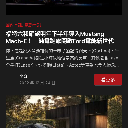
國內車訊
電動車訊
福特六和確認明年下半年導入Mustang
Mach-E！ 純電跑旅開啟Ford電能新世代
你，或是家人開過福特的車嗎？猶記得跑天下(Cortina)、千
里馬(Granada)都是小時候地位崇高的房車，其他包含Laser
全壘打(Laser)、你愛他(Liata)、Aztec等車款也令人懷念至
今。自1972年成立的福特六和汽車至今已在台耕耘50年，福
李奇
特的各種車款陪伴了我們成長，現在也和我們一起步入全新時
看更多
2022 年 12 月 24 日
代。 福特六和於今日(12/22)舉行的福特六和50週年慶記者會
中，無預警地展出了在北美等市場熱銷的「Mustang Mach-
E」純電跑旅，並宣布將於明年下半年正式導入台灣市場，立
下Ford純電車款在台落地的里程碑。 Ford以堪稱品牌企業史
上最大規模的變革積極佈局，預計在2026年前…