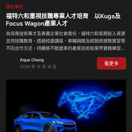
國內車訊
福特六和重視技職專業人才培育 以Kuga及
Focus Wagon產業人才
為培育技術專才及善盡企業社會責任，福特六和長期投入資源
支持技職教育，透過校園講座、車輛捐贈及經銷商建教實習等
不同合作方式，持續將不斷變革的產業技術和業界實務練習融
入技職教育體系，培育台灣汽車產業優秀人才。今年11月由教
Aqua Chang
育部主辦的「113學年度全國高級中等學校學生工業類技藝競
看更多
2024 年 12 月 18 日
賽」，福特六和於活動當中除提供7輛New Ford Focus
Wagon及Ford PTS福特專業技術人員系統（Ford
Professional Technician System），供汽車修護組參賽選
手競賽實作使用外，福特六和更另外捐贈1輛New Ford
Kuga，予得獎學校日後教學使用，大力體現品牌重視台灣地
方技職…