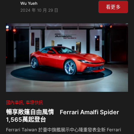
Wu Yueh
Abarth車款版，Scorpionissima特別版僅限量生產1949台，
看更多
2024 年 10 月 29 日
以紀念品牌的創立年份，這輛車不僅顛覆了Abarth的傳統風
格，也以電動車技術為基礎為性能賽車注入了全新活力。 與
預期中的240匹馬力不同，Scorpionissima版本的600e最大
馬力被提升至280匹馬力，進一步與Abarth所屬Stellantis集
團內的其他車型…
國內車訊
車壇快訊
暢享敞篷自由風情 Ferrari Amalfi Spider
1,565萬起登台
Ferrari Taiwan 於臺中旗艦展示中心隆重發表全新 Ferrari