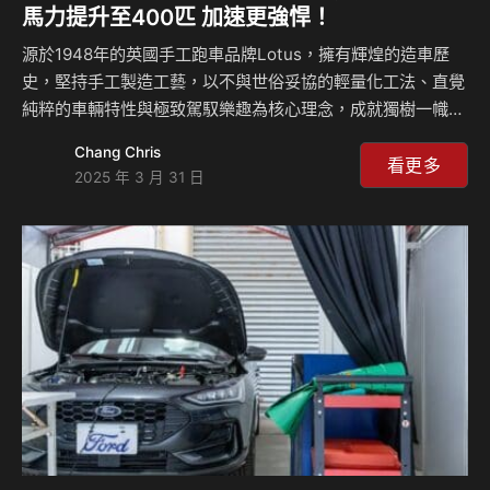
馬力提升至400匹 加速更強悍！
源於1948年的英國手工跑車品牌Lotus，擁有輝煌的造車歷
史，堅持手工製造工藝，以不與世俗妥協的輕量化工法、直覺
純粹的車輛特性與極致駕馭樂趣為核心理念，成就獨樹一幟的
造車哲學，屢屢創新英式工藝性能的標竿，成為全球車迷心目
Chang Chris
中的性能指標。 面迎嶄新世代，品牌在2021年基於Lotus
看更多
2025 年 3 月 31 日
Vision 80 計畫發表的首款全新車系— Lotus Emira，日前正
式推出最高規格版本— Lotus Emira Turbo SE，承襲品牌歷
代車款成功典範，以其傳統中置引擎、後輪驅動車輛布局的造
車理念，糅合顛覆以往的實用性、舒適性、功能性等創新思
維，搭以全面升級的操控性能與外觀設計，重新定義「For
Th…