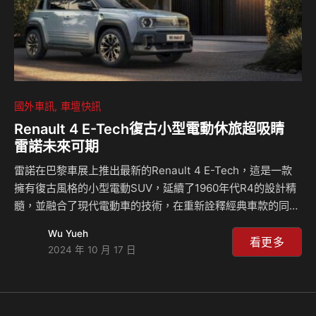
國外車訊
車壇快訊
Renault 4 E-Tech復古小型電動休旅超吸睛
雷諾未來可期
雷諾在巴黎車展上推出最新的Renault 4 E-Tech，這是一款
擁有復古風格的小型電動SUV，延續了1960年代R4的設計精
髓，並融合了現代電動車的技術，在重新詮釋經典車款的同
時，提供更高的實用性和現代駕駛體驗，與Renault 5 E-
Wu Yueh
Tech共享約68%的零配件，但整體車身更大，更加適合家庭
看更多
2024 年 10 月 17 日
使用。 Renault 4 E-Tech 延續了2022年4EVER Trophy概念
車的設計元素，保留了圓形LED頭燈和封閉式水箱護罩設計，
不過去除了越野元素，讓人聯想到原版R4的經典造型，車頂
則是可選配的開放式帆布頂，類似於Fiat 500 X Convertible