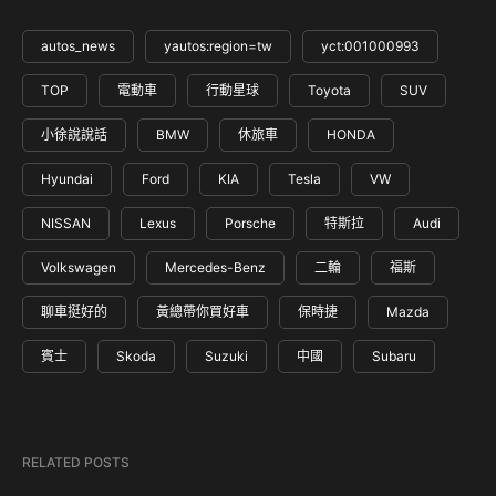
autos_news
yautos:region=tw
yct:001000993
TOP
電動車
行動星球
Toyota
SUV
小徐說說話
BMW
休旅車
HONDA
Hyundai
Ford
KIA
Tesla
VW
NISSAN
Lexus
Porsche
特斯拉
Audi
Volkswagen
Mercedes-Benz
二輪
福斯
聊車挺好的
黃總帶你買好車
保時捷
Mazda
賓士
Skoda
Suzuki
中國
Subaru
RELATED POSTS