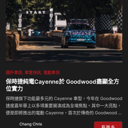
車 SOLTERRA，為注重生態永續發展的消費者提供更多元的
電動車選擇。 SOLTERRA承襲SUBARU一貫的卓越操駕性、
領先全球的主被動…
國外車訊
車壇快訊
電動車訊
保時捷純電Cayenne於 Goodwood盡顯全方
位實力
保時捷旗下功能最多元的 Cayenne 車型，今年在 Goodwood
速度嘉年華上以多項重要展演成為全場焦點。其中一大亮點，
便是即將推出的電動 Cayenne，首次於傳奇的 Goodwood 爬
坡賽道上，展現其令人驚豔的動態性能潛力。 在 Goodwood
Chang Chris
速度嘉年華上，保時捷再次證明了 Cayenne 無與倫比的多元
看更多