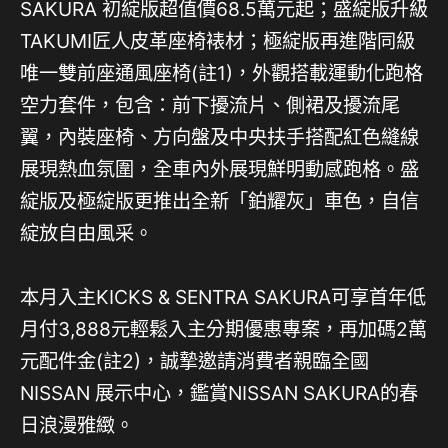
SAKURA 初綻版超值價68.5萬元起；盛綻版升級
TAKUMI匠人皮革座椅裱材；極綻版再進階同級
唯一雙前座通風座椅(註1)，外觀搭載運動化跑格
空力套件，包含：前下擾流片、側裙及擾流尾
翼，內裝座椅、方向盤及中央扶手搭配紅色縫線
展現熱血氛圍，全車內外展現鮮明動感跑格。盛
綻版及極綻版更推出全新「鉑耀灰」車色，自信
綻放自由風采。
本月入主KICKS & SENTRA SAKURA可享首年低
月付3,888元輕鬆入主分期優惠專案，再加碼2萬
元配件金(註2)，誠摯邀請消費者親臨全國
NISSAN 展示中心，鑑賞NISSAN SAKURA的春
日浪漫雅緻。