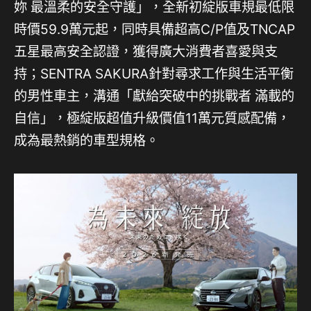
妳 最溫柔的安全守護」，全新初綻版車規最低限
時價59.9萬元起，同時具備超高C/P值及TNCAP
五星最高安全認證，獲得廣大消費者喜愛與支
持；SENTRA SAKURA針對尋求工作與生活平衡
的男性車主，溝通「獻給突破中的挑戰者 滿載的
自信」，極綻版超值升級價值11萬元質感配備，
成為最熱銷的車型規格。