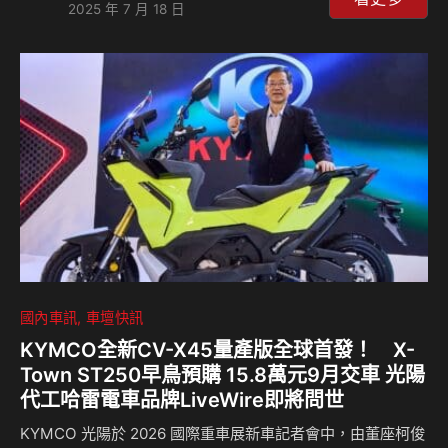
2025 年 7 月 18 日
性。本次展演將重點放在這款 SUV 車型的性能、舒適性與越
野能力，同時也明確展望了它的未來。在傳奇的 Goodwood
爬坡賽道上，一輛披覆偽裝的即將上市電動 Cayenne 原型
車，展現了這款未來純電動 SUV 的性能實力，未來保時捷將
提供燃油引擎與混合動力版本供選擇。 全新…
國內車訊
車壇快訊
KYMCO全新CV-X45量產版全球首發！ X-
Town ST250早鳥預購 15.8萬元9月交車 光陽
代工哈雷電車品牌LiveWire即將問世
KYMCO 光陽於 2026 國際重車展新車記者會中，由董座柯俊