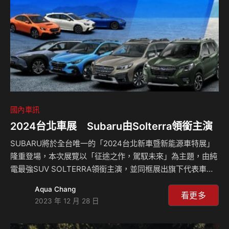
定。此次推出的Fabia 五星安全專案以「歐洲五星安全掀背…
國內車訊
2024台北車展 Subaru由Solterra領銜主演
SUBARU將於全台唯一的「2024台北新車暨新能源車特展」
隆重登場，本次展覽以「征途之作，駕馭未來」為主題，由純
電最強SUV SOLTERRA領銜主演，並同框展出旗下代表車款
— BRZ、WRX WAGON、FORESTER、CROSSTREK、
Aqua Chang
OUTBACK。 歡迎所有消費者及車迷朋友於展覽期間親臨南港
看更多
2023 年 12 月 28 日
展覽館，體驗SUBARU新世代車款精湛的造車工藝與動感魅
力！ SOLTERRA同級最強純電SUV SUBARU首款純電動休旅