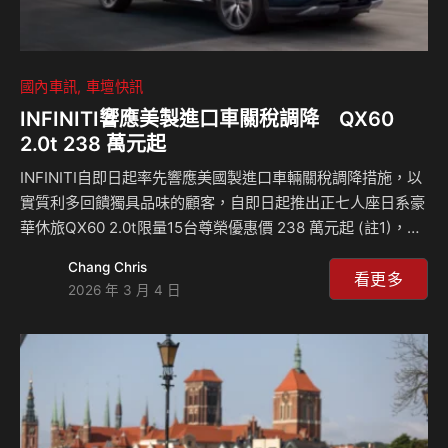
國內車訊
車壇快訊
INFINITI響應美製進口車關稅調降 QX60
2.0t 238 萬元起
INFINITI自即日起率先響應美國製進口車輛關稅調降措施，以
實質利多回饋獨具品味的顧客，自即日起推出正七人座日系豪
華休旅QX60 2.0t限量15台尊榮優惠價 238 萬元起 (註1)，以
領先同級的舒適空間、匠心獨具的豪華質感，以及前瞻豐富的
Chang Chris
科技配置，樹立豪華品牌正七人座休旅級距的全新標竿，完美
看更多
2026 年 3 月 4 日
滿足重視內涵底蘊與生活品味的高端家庭客群。 INFINITI
QX60車系充分演繹當代日式豪華設計語彙，完美揉合沉穩氣
場與俐落線條，立體車頭造型結合流線車側輪廓，展現自信而
不張揚的視覺張力；以源自日本皇室貴族文化的端正品格與秩
序美學，呈現低調內斂尊榮風格，並透過精緻工藝與匠心設計
細節，襯托全車大器格局…