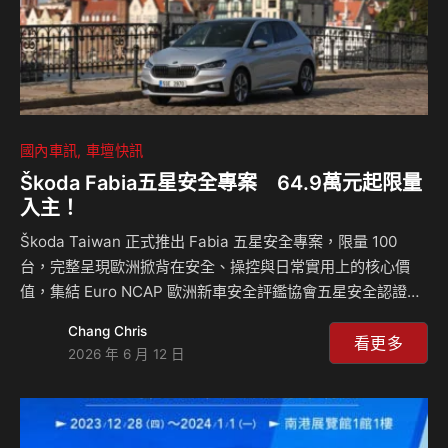
國內車訊
車壇快訊
Škoda Fabia五星安全專案 64.9萬元起限量
入主！
Škoda Taiwan 正式推出 Fabia 五星安全專案，限量 100
台，完整呈現歐洲掀背在安全、操控與日常實用上的核心價
值，集結 Euro NCAP 歐洲新車安全評鑑協會五星安全認證、
標配 9 氣囊、完整 ADAS 智慧駕駛輔助科技，以及紮實底盤
Chang Chris
與靈敏操控。無論是年輕世代首次購車，或重視日常安全與駕
看更多
2026 年 6 月 12 日
馭感受的消費者，Fabia 皆是一款開得有樂趣、坐得更安心的
歐洲掀背選擇。 Fabia 作為 Škoda 旗下最具代表性的歐洲掀
背車款之一，新世代車型自問世以來，即以俐落掀背身形、歐
洲底盤調校與實用車室機能，在全球市場持續獲得消費者肯