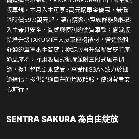
輛追撞警示系統，KICKS SAKURA推出全新初綻
版車規，本月入主可享5萬元購車金優惠，最低
限時價59.9萬元起，讓首購與小資族群能夠輕鬆
入主兼具安全、質感與便利的優質車款；盛綻版
新增升級TAKUMI匠人皮革座椅裱材，營造優雅
舒適的車室乘坐質感；極綻版再升級配置雙前座
通風座椅，採用吸風式循環並附三段式風量調
節，提升整體駕乘感受，享受NISSAN致力於細
節進化，提供舒適自在的駕馭體驗，使消費者安
心前行。
SENTRA SAKURA
為自由綻放