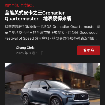
國內車訊
車壇快訊
全能英式皮卡之王Grenadier
Quartermaster 地表硬悍來襲
以無畏精神挑戰極限— INEOS Grenadier Quartermaster 豪
華全地形皮卡今日於台灣市場正式發表。自英國 Goodwood
Festival of Speed 盛大亮相，這款專為征服各種路況地形而
生的雙廂豪 華皮卡車型，不僅承襲品牌標誌性的越野實力與
Chang Chris
極致耐用性，更融合靈活載物機能與獨特設計語彙，開創全能
看更多
2025 年 3 月 13 日
皮卡之王的嶄新扉頁。 強悍實力 靈活承載 承襲Grenadier
Station Wagon 經典英式復古粗獷設計，Grenadier
Quartermaster 搭載堅固耐用的梯形大樑底盤、前後固定軸
與線圈懸吊配置，並於開發階段歷經超過 180 萬公里極端天候
與地形測試，…