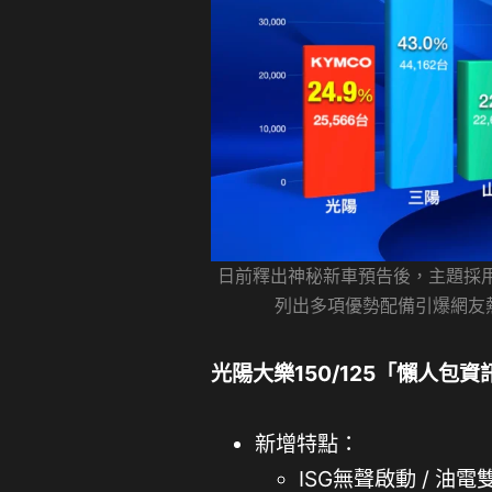
日前釋出神秘新車預告後，主題採
列出多項優勢配備引爆網友
光陽大樂150/125「懶人包資
新增特點：
ISG無聲啟動 / 油電雙