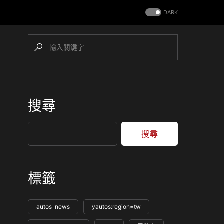
DARK
搜尋
搜尋
標籤
autos_news
yautos:region=tw