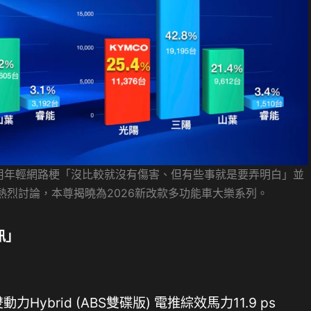
用年輕網路梗「沒比較就沒有傷害、但有些事就是要弄明白」並
熱烈討論，本尊揭曉為2026新改款多功能車大樂系列。
訊」
動力Hybrid (ABS雙碟版) 電推綜效馬力11.9 ps