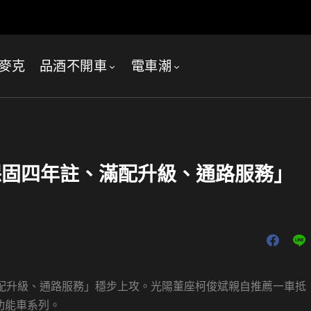
麥克
品酒不開車
電車潮
「保固四年註、滿配升級、通路服務」
滿配升級、通路服務」穩步上攻。光陽董座柯俊斌親自推薦一車抵
功能車系列。