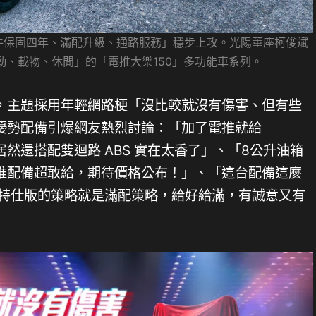
元件保固四年、滿配升級、通路服務」穩步上攻。光陽董座柯俊斌
勤、載物、休閒」的「電推大樂150」多功能車系列。
，主題採用年輕網路梗「沒比較就沒有傷害、但有些
優勢配備引爆網友熱烈討論：「加了電推就給
然還搭配雙迴路 ABS 實在太香了」、「8公升油箱
推配備超敢給，期待價格公布！」、「這台配備這麼
K1 特仕版的策略就是滿配策略，給好給滿，有誠意又有