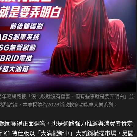
用年輕網路梗「沒比較就沒有傷害、但有些事就是要弄明白」並
熱烈討論，本尊揭曉為2026新改款多功能車大樂系列。
噴射保固獲得正面迴響，也是通路強力推薦與消費者肯定
新 K1 特仕版以「大滿配新車」大熱銷橫掃市場，另闢