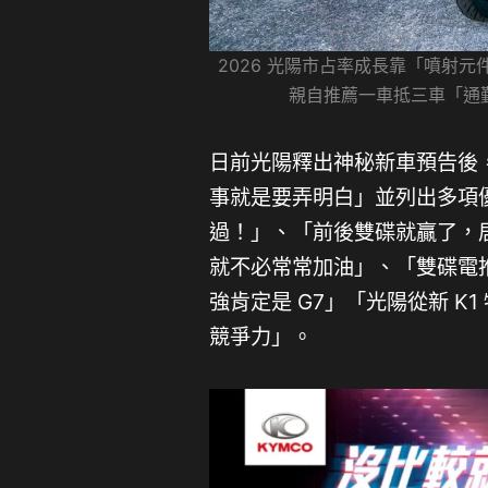
2026 光陽市占率成長靠「噴射
親自推薦一車抵三車「通
日前光陽釋出神秘新車預告後
事就是要弄明白」並列出多項
過！」、「前後雙碟就贏了，居
就不必常常加油」、「雙碟電
強肯定是 G7」「光陽從新 
競爭力」。