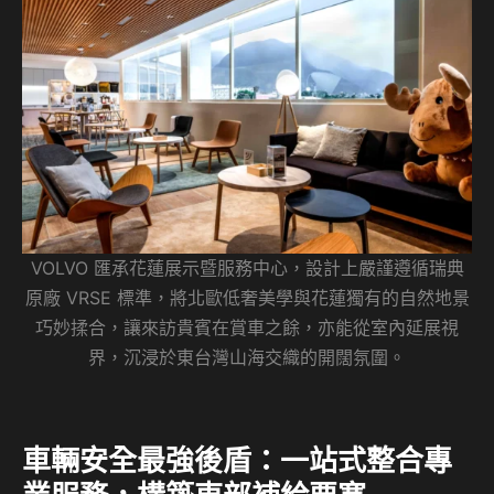
VOLVO 匯承花蓮展示暨服務中心，設計上嚴謹遵循瑞典
原廠 VRSE 標準，將北歐低奢美學與花蓮獨有的自然地景
巧妙揉合，讓來訪貴賓在賞車之餘，亦能從室內延展視
界，沉浸於東台灣山海交織的開闊氛圍。
車輛安全最強後盾：一站式整合專