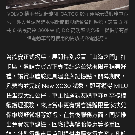
VOLVO 攜手台泥儲能NHOA.TCC 於花蓮展示暨服務中心
旁，導入台泥儲能水泥儲能櫃與能源管理系統，設置 3 座
共 6 槍最高達 360kW 的 DC 高功率快充樁，提供所有品
牌電動車皆可使用的開放式充電服務。
為歡慶正式揭幕，展間特別設置「山海之門」打
卡區，邀請貴賓留下專屬紀念並兌換限量精美好
禮，讓賞車體驗更具溫度與記憶點。開幕期間，
凡預約並完成 New XC60 試乘，即可獲得 MILU
扭蛋或大頭公仔；車主推薦親友購車亦可享棕櫚
蠟護理服務，來店賞車更有機會獲贈限量家扶兒
保傘與野餐組等好禮。在售後服務方面，同步推
出免費洗車健檢、回廠禮與輪胎優惠等多重回
饋；針對電動車用戶則提供專屬充電方案，凡於