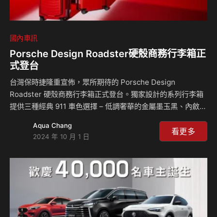
國內車訊
Porsche Design Roadster硬殼商務行李箱正
式登台
台灣保時捷隆重宣佈，眾所期待的 Porsche Design
Roadster 硬殼商務行李箱正式登台。獨家設計的系列行李箱
提供三種經典 911 車色選擇 – 低調奢華的金屬墨玉黑、內斂沉
穩的金屬流星灰，以及熱情洋溢的御林軍紅，融合奢華質感、
Aqua Chang
卓越性能與實用機能，將保時捷跑車的靈魂注入每一趟旅程。
看更多
2024 年 10 月 1 日
Porsche Design Roadster 硬殼商務行李箱的每一道弧線、
每一道縫線，甚至每個微小的細節，都流淌著保時捷經典設計
的血液。行李箱的輪子宛如保時捷跑車輪圈的縮影，展現精湛
工藝。低調卻又耀眼的保時捷盾徽行李吊…