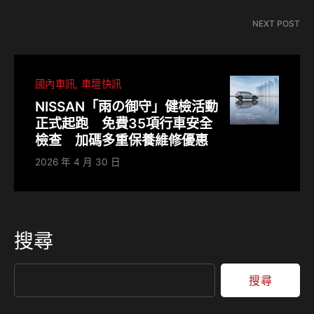
NEXT POST
國內車訊
車壇快訊
NISSAN「雨の御守」健檢活動
正式起跑 免費35項行車安全
檢查 加碼多重保養維修優惠
2026 年 4 月 30 日
搜尋
搜尋