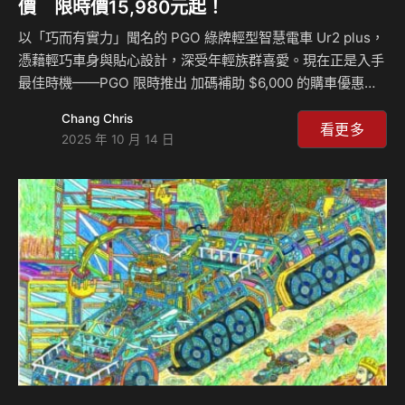
價 限時價15,980元起！
以「巧而有實力」聞名的 PGO 綠牌輕型智慧電車 Ur2 plus，
憑藉輕巧車身與貼心設計，深受年輕族群喜愛。現在正是入手
最佳時機——PGO 限時推出 加碼補助 $6,000 的購車優惠，
搭配原廠購車金與政府汰舊換新補助，最低入手價只要
Chang Chris
$15,980 起，輕鬆騎回家，快樂無比！ “You are too much”
看更多
2025 年 10 月 14 日
—Ur2 plus 帶給你的，比你想像的更多。座高 730mm、車重
僅 82kg，輕巧好駕馭，並具備多項貼心配備。燈具採用
Class-C 直射式 LED 魚眼頭燈，搭配微笑造型 LED 尾燈組，
夜間照明更安心。車殼採用環保材質打造，圓潤外型可愛防
刮，街道穿梭與停車都更安心。 在實…