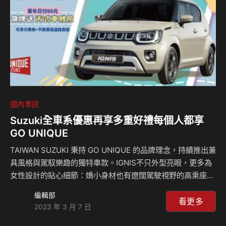
座G50 PLUS旗艦版98.5萬起，讓輕鬆晉升有車階級。 不只如
此，六月入主全車系任一車款，即可…
國內車訊
Suzuki全車系優惠再享多重好禮每個人都享
GO UNIQUE
TAIWAN SUZUKI 秉持 GO UNIQUE 的品牌理念，持續推出兼
具風格與駕馭樂趣的獨特車款。IGNIS不只外型亮眼，更多為
女性設計的貼心細節：嬌小身材也有遼闊駕駛視野的高乘座
位，將迴轉與停車變輕鬆的靈活操控，以及超繽紛的車色選擇
編輯部
等，讓每一位女性，都能盡情玩出想像力！ 為了讓更多人坐
看更多
2023 年 3 月 7 日
擁SUZUKI獨特魅力，TAIWAN SUZUKI 推出各車款多重好禮
優惠：2023年起 SUZUKI 全車系HYBRID車款除可領政府汰