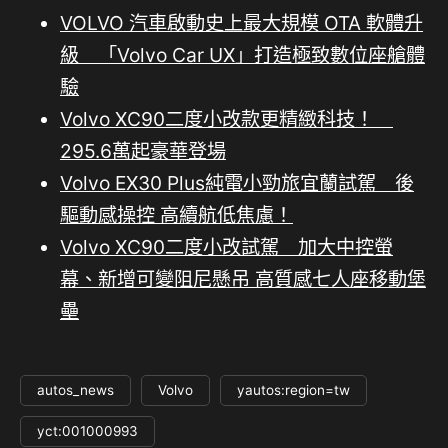
VOLVO 汽車啟動史上最大規模 OTA 軟體升
級 「Volvo Car UX」打造極致數位座艙體
驗
Volvo XC90二度小改款更精緻科技！
295.6萬起豪華登場
Volvo EX30 Plus純電小勁旅宜蘭試駕 後
驅動感操控 高續航低焦慮！
Volvo XC90二度小改試駕 加大中控螢
幕、新增可變阻尼懸吊 高質感七人座移動堡
壘
autos_news
Volvo
yautos:region=tw
yct:001000993