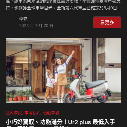
座，該車系向來強調的顛覆性設計思維，不僅獲得臺灣市場支
持，也擄獲全球車壇目光。全新第六代車型已確定於8月9日即
將在臺上市，新車型承襲歷代優異基礎，並以超越標竿再進化
李奇
為訴求，主打「完備安全科技」、「優雅質感座艙」、「跨級
看更多
2023 年 7 月 20 日
距百變空間」、「強悍動力性能」四大優勢，期望8月上市便
旗開得勝！ Honda Taiwan在今日也宣布全新CR-V三種車型
與預接單售價，其中「VTi-S」入門款為108萬元、「S」中階
款為118萬元，而「Prestige」頂級款則為128萬元，價格設
定與市場直指對手－Toyota RAV4的101萬元至128萬元多有
重疊…
國內車訊
車壇快訊
電動車訊
小巧好駕馭、功能滿分！Ur2 plus 最低入手