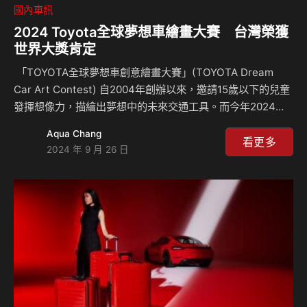
國內車訊
2024 Toyota全球夢想車繪畫大賽 台灣榮獲
世界大獎肯定
「TOYOTA全球夢想車創意繪畫大賽」(TOYOTA Dream
Car Art Contest) 自2004年創辦以來，邀請15歲以下的兒童
發揮想像力，描繪出夢想中的未來交通工具。而今年2024
TOYOTA全球夢想車創意繪畫大賽在台灣收到超過5萬的徵件
Aqua Chang
數，並於全球各地收到超過70萬件作品，近期公布了全球大賽
看更多
2024 年 9 月 26 日
第17屆得獎者名單，其中來自台灣11歲王元晟同學的《建築製
造車》榮獲最佳入圍獎，獲得日本豐田汽車頒發獎學金3,000
美金及獎牌。 自TOYOTA全球夢想車創意繪畫大賽設立以
來，來自144個國家的參賽作品總數高達940萬件，而每一屆
都會評選出金獎(共3名)、特別獎(共2名)以及…