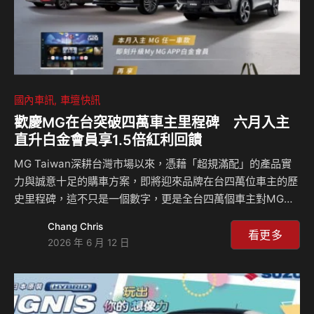
國內車訊
車壇快訊
歡慶MG在台突破四萬車主里程碑 六月入主
直升白金會員享1.5倍紅利回饋
MG Taiwan深耕台灣市場以來，憑藉「超規滿配」的產品實
力與誠意十足的購車方案，即將迎來品牌在台四萬位車主的歷
史里程碑，這不只是一個數字，更是全台四萬個車主對MG最
真實的信任見證。為回饋給廣大消費者的支持，MG Taiwan
Chang Chris
於六月推出最強夏日購車方案，祭出全車系0利率貸款方案，
看更多
2026 年 6 月 12 日
讓購車門檻有感大降，絕對是今年夏天最不容錯過的入手時
機！本月購車不僅享有0利率優惠貸款方案，各車型搭配舊換
新補助後更迎來心動起跳價：當家旗艦休旅HS限量絕享價
75.9萬起、都會時尚小休旅ZS心動版59.9萬起、以及正七人