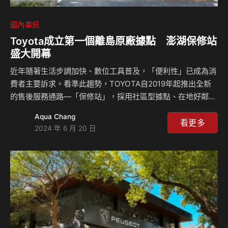
國內車訊
Toyota成立第一個離島原廠據點 澎湖保修站
盛大開幕
近年隨著生活步調加快、數位工具普及，「便利性」已成為消
費者主要訴求。看準此趨勢，TOYOTA自2019年起推出全新
的售後服務通路—「保修站」，採用社區型據點、在地好鄰居
的概念，主打快速、便利的維修與保養服務。疫情期間，有鑒
Aqua Chang
於消費者對外送及網購的依賴，便利性的需求迅速增長，
看更多
2024 年 6 月 20 日
TOYOTA更是加快腳步，持續拓展保修站，迄今已超過一百間
站點。 TOYOTA於本島拓展服務版圖之際，也將目光轉向離
島地區，以澎湖縣為例，過去TOYOTA與當地業者合作，由特
約店家提供汽車保修服務，然隨澎湖縣汽車數量逐年成長，島
上市佔最高的TOYOTA車輛已超過六千台，為了能讓澎湖車主
享受原廠服務，TOYOTA首度至離島設置服…