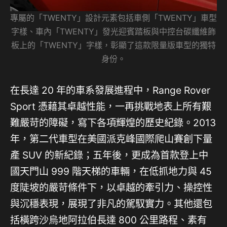
專屬的「TWENTY」設計元素包括車側「TWENTY」車型
字樣、車內「TWENTY」發光迎賓踏板與中控台碳纖維飾
板上的「TWENTY」字樣，彰顯了這款限量版車型的獨特
身份。
在長達 20 年的車系發展進程中，Range Rover
Sport 憑藉其卓越性能，一再挑戰地表上所有艱
難嚴苛的障礙，寫下各項輝煌的歷史紀錄。2013
年，第二代車型在美國派克峰國際爬山賽創下量
產 SUV 的新紀錄；五年後，更成為首款登上中
國天門山 999 階天梯的車輛，在低抓地力與 45
度陡坡的嚴苛條件下，以卓越的牽引力、操控性
與沉穩表現，展現了非凡的駕馭實力。其他還包
括橫跨沙烏地阿拉伯長達 800 公里路程、素有