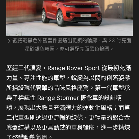
外觀搭載黑色外觀套件營造出低調的輪廓，與 23 吋亮面
星砂銀色輪圈，亦可選配亮面黑色輪圈。
歷經三代演變，Range Rover Sport 從最初充滿
力量、專注性能的車型，蛻變為以簡約俐落姿態
所描繪現代奢華的品味風格座駕。第一代車型承
襲了標誌性 Range Stormer 概念車的設計精
髓，展現出大膽且充滿魄力的運動化風格；而第
二代車型則透過更流暢的線條、更輕量的鋁合金
底盤結構以及更具動感的車身輪廓，進一步精煉
了整體動態氛圍。