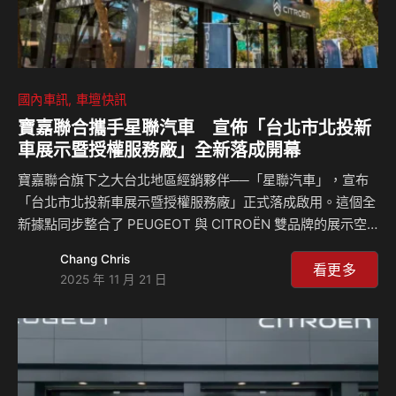
國內車訊
車壇快訊
寶嘉聯合攜手星聯汽車 宣佈「台北市北投新
車展示暨授權服務廠」全新落成開幕
寶嘉聯合旗下之大台北地區經銷夥伴──「星聯汽車」，宣布
「台北市北投新車展示暨授權服務廠」正式落成啟用。這個全
新據點同步整合了 PEUGEOT 與 CITROËN 雙品牌的展示空
間，並配置多品牌授權服務廠，提供從新車賞購到專業維修保
Chang Chris
養的一站式服務，以更完整的品牌體驗迎接大台北地區的消費
看更多
2025 年 11 月 21 日
者及車主。 星聯汽車「台北市北投新車展示暨授權服務廠」
座落於北投主要生活圈樞紐位置，便捷串聯天母、士林、關
渡、八里及淡水區域。此據點的設立，不僅是星聯汽車繼昆
陽、南港、松江及板橋之後，在大台北地區通路深耕的又一重
要布局，更象徵其持續擴大銷售與售後服務量能。未來，星聯