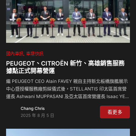
汽車將以更貼近消費者日常生活圈的方式提供服務，全面…
國內車訊
車壇快訊
PEUGEOT、CITROËN 新竹、高雄銷售服務
據點正式開幕營運
繼 PEUGEOT CEO Alain FAVEY 親自主持新北板橋旗艦展示
中心暨授權服務廠剪綵儀式後，STELLANTIS 印太區首席營
運長 Ashwani MUPPASANI 及亞太區首席營運長 Isaac YEO
亦於近日走訪台灣中南部，陸續出席新竹「徑途汽車」與高雄
Chang Chris
「榮興汽車」兩大全新服務據點的開幕活動。 此舉不僅展現
看更多
2025 年 8 月 5 日
STELLANTIS 集團對台灣市場的高度重視，更象徵
PEUGEOT 與 CITROËN 經銷體系再升級，服務網絡全台佈局
正式邁入嶄新篇章。 「徑途汽車」加入經銷體系擴大竹苗服