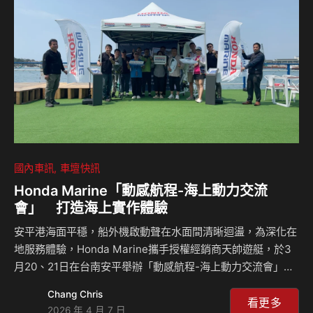
務觸角，打造嶄新品牌體驗 「徑途汽車」於 2025 年 3 月由
深耕新竹與苗栗地區逾 40 …
國內車訊
車壇快訊
Honda Marine「動感航程-海上動力交流
會」 打造海上實作體驗
安平港海面平穩，船外機啟動聲在水面間清晰迴盪，為深化在
地服務體驗，Honda Marine攜手授權經銷商天帥遊艇，於3
月20、21日在台南安平舉辦「動感航程-海上動力交流會」，
透過實際海上環境，結合保養教學與試乘操作，讓參與者同時
Chang Chris
建立維護觀念並體驗引擎性能。 本次活動中，原廠技術團隊
看更多
2026 年 4 月 7 日