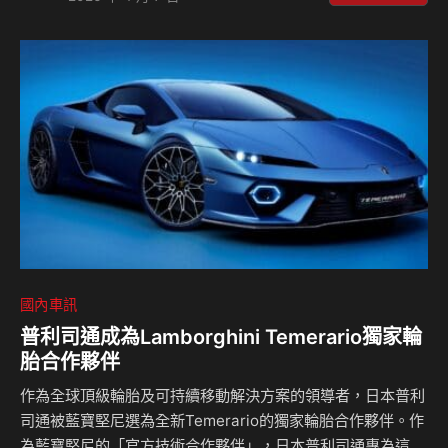
以實作示範方式，講解機油油位判讀、油水分離器清潔、陽極
金屬檢查與螺旋槳維護等日常保養流程；同時開放BF250 V6
旗艦引擎作為試乘主力，在專業教練示範航程並全程陪同下，
讓參與者實際感受引擎在加速反應、高速穩定性與推進順暢度
上的表現。 活動現場由Honda Marine技術團隊示範船外機的
日常維護流程，內容涵蓋機油油…
國內車訊
普利司通成為Lamborghini Temerario獨家輪
胎合作夥伴
作為全球頂級輪胎及可持續移動解決方案的領導者，日本普利
司通被藍寶堅尼選為全新Temerario的獨家輪胎合作夥伴。作
為藍寶堅尼的「官方技術合作夥伴」，日本普利司通專為這款