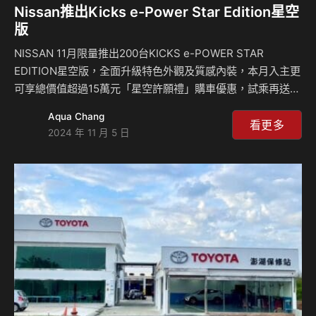
Nissan推出Kicks e-Power Star Edition星空
版
NISSAN 11月限量推出200台KICKS e-POWER STAR
EDITION星空版，全面升級特色外觀及質感內裝，本月入主更
可享總價值超過15萬元「星空許願禮」購車優惠，試乘再送
STARBUCKS飲品兌換券，一同體驗NISSAN獨家黑科技全新
Aqua Chang
世代 e-POWER動力系統帶來的超樂趣純電駕馭體驗。
看更多
2024 年 11 月 5 日
KICKS e-POWER STAR EDITION星空版 NISSAN KICKS e-
POWER STAR EDITION星空版以探索都會及野外星空夜景為
訴求，限量提供獨具風格的外觀設計，車款外觀提供「星夜
藍」及「晨霧灰」兩種車色，並免費升級「STAR EDITION星
空外飾套件」，搶眼…