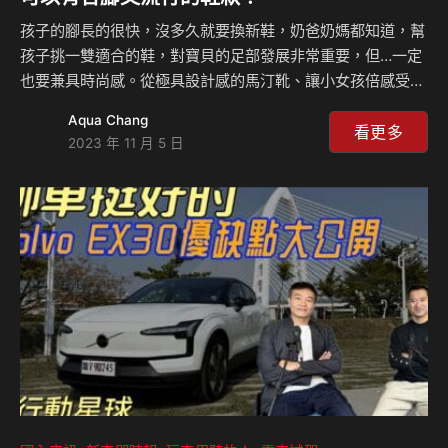
孩子的腳長的很快，沒多久就要換新鞋，奶爸奶媽都知道，幫
孩子挑一雙適合的鞋，對寶貝的足部發展非常重要，但…一定
也要兼具時尚感。從極具設計感的馬汀靴、讓小女孩倍感受疼
愛的公主鞋，又或是專門為小孩設計、從韓國流行到台灣的餅
Aqua Chang
乾鞋、休閒鞋和機能運動鞋，沒想到小孩的單一鞋款，從配
看更多
2023 年 11 月 5 日
色、設計到鞋墊都是滿滿的學問，單一鞋款可以有20種以上的
設計。今天邀請在台灣專門為小孩設計鞋款的哈布童鞋董事長
周東慶來與大家分享該怎麼幫孩子挑選童鞋。哈布童鞋：
https://www.habu.com.tw/ 相關新聞：