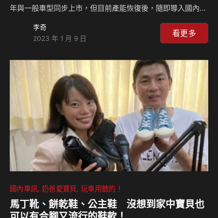
年與一般車型同步上市，但目前產能恢復後，隨即導入國內，
同時也宣布恢復Octavia車系接單。 Octavia RS不僅擁有245
李奇
匹強勁馬力與多項RS專屬配備，更首度搭配「前座中央氣
看更多
2023 年 1 月 9 日
囊」，成為同級唯一配置10氣囊的性能旅行車。車型部分，
Octavia RS提供五門斜背與Combi五門旅行車兩種設計，售
價分別為149.9萬元與159.9萬元。由於待車期間受戰爭等狀況
影響，導致造車成本提升，但實際報價卻維持當初與原廠談好
的數字，因此號稱時光凍結價。 RS輝煌歷史與專…
國內車訊
奶爸愛寶貝
玩車用聽的！
馬丁靴、餅乾鞋、公主鞋 沒想到家中寶貝也
可以有合腳又流行的鞋款！