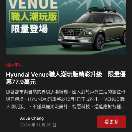
國內車訊
Hyundai Venue職人潮玩版精彩升級 限量優
惠77.9萬元
隨著都市與自然的界線逐漸模糊，國人對於戶外生活的嚮往也
與日俱增，HYUNDAI汽車將於12月1日正式推出 「VENUE 職
人潮玩版」，不僅具備潮流設計、智慧科技，還能應對各種戶
外冒險的多功能車型，特別為戶外玩家打造，無論是熱愛越野
Aqua Chang
探索，還是週末郊遊的車主，VENUE都能成為完美的夥伴。
看更多
2024 年 11 月 29 日
「VENUE 職人潮玩版」原價82.9萬元，限量優惠只要77.9萬