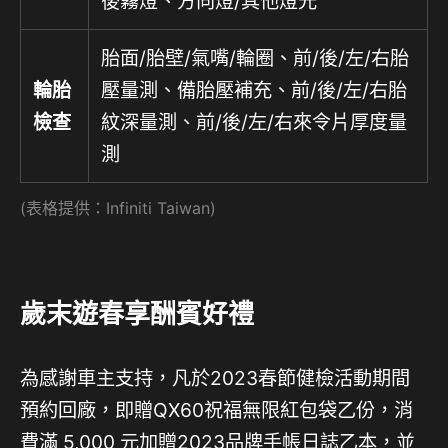
後霧燈、方向燈/其他燈光
胎面/胎壁/氣嘴/輪圈、前/後/左/右胎
輪胎
壓量測、備胎壓補充、前/後/左/右胎
檢查
紋深量測、前/後/左/右來令片厚度量
測
(表格提供：Infiniti Taiwan)
歲末遊春享酬賓好禮
為感謝車主支持，凡於2023春節健檢活動期間
預約回廠，即贈QX60祝福無限紅包袋乙份，消
費滿 5,000 元加贈2023品牌手帳日誌乙本，並