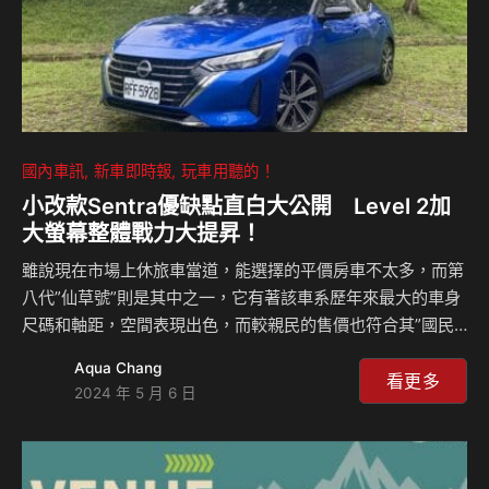
國內車訊
新車即時報
玩車用聽的！
小改款Sentra優缺點直白大公開 Level 2加
大螢幕整體戰力大提昇！
雖說現在市場上休旅車當道，能選擇的平價房車不太多，而第
八代”仙草號”則是其中之一，它有著該車系歷年來最大的車身
尺碼和軸距，空間表現出色，而較親民的售價也符合其”國民
車”的定位。這次Sentra小改款除了將主動安全升級至Level 2
Aqua Chang
外，中控台螢幕也放大至12.3吋，除此之外，它還做了哪些調
看更多
2024 年 5 月 6 日
整與改變？透過此次試駕，一起和麥克、島叔深入了解們熟悉
的”仙草號”！ 相關新聞：