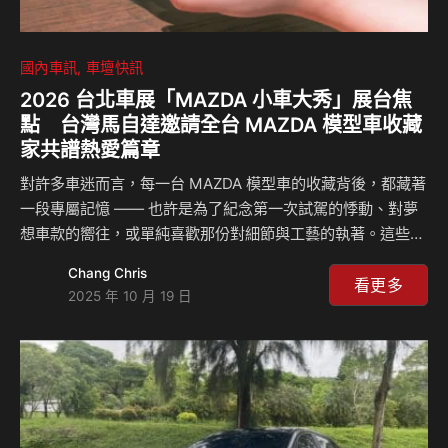
國內車訊
車壇快訊
2026 台北車展「MAZDA 小車大秀」展台焦
點 台灣馬自達邀請全台 MAZDA 模型車收藏
家共譜熱愛篇章
對許多車迷而言，每一台 MAZDA 模型車的收藏背後，都藏著
一段專屬記憶 —— 也許是為了紀念第一次試駕的悸動、對夢
想車款的嚮往，或單純喜歡那份對細節與工藝的執著。這些珍
藏，不僅象徵收藏家與品牌之間的深厚連結，更將對 MAZDA
Chang Chris
的熱情化為日常生活的一部分，陪伴每一位車迷延續對駕馭的
看更多
2025 年 10 月 19 日
熱愛。 從象徵 MAZDA 創新精神、首度搭載轉子引擎的
COSMO SPORT 跑車，到採「前中置引擎」設計、以精準操
控啟發無數車迷的 RX-7 與 RX-8 性能跑車，再到以象徵自由
與人馬一体駕馭樂趣聞名的 MAZDA Roadster —— 無論是經
典車款還是稀有限定，MAZDA 的每一台代表作，都承載著品
牌…