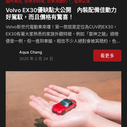
國內車訊
新車即時報
玩車用聽的！
電車試駕
Volvo EX30優缺點大公開 內裝配備佳動力
好駕馭，而且價格有驚喜！
Volvo新世代電動車來嘍！第一款就是定位為CUV的EX30，
EX30有著大家熟悉的家族外觀特徵，例如「雷神之鎚」頭燈
便是一例，但一進到車艙，相信不少人絕對會被其簡約、色彩
柔和的內裝所吸引，而且許多部品頗具設計感，值得玩味。另
Aqua Chang
外配備豐富度、新增的主動安全系統是其一大特點。除此之
看更多
2025 年 2 月 24 日
外，首波引進的是雙馬達頂規Ultra版本，馬力高達428hp、
零百加速僅3.6秒，性能夠嗆，但售價僅179萬元，C/P值頗
高。除此之外，它還有哪些優點？來聽島叔和豪哥怎麼說？
相關新聞：