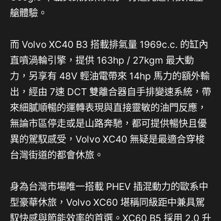
艙體驗。
而 Volvo XC40 B3 搭載排氣量 1969c.c. 的缸內
直噴渦輪引擎，提供 163hp / 27kgm 最大動
力，另享有 48V 輕油電帶來 14hp 馬力的額外輸
出，經由 7速 DCT 雙離合器自手排變速系統，帶
來細膩順暢的運轉表現與直接靈敏的油門反應，
無論市區停走或是山路奔馳，都可提供暢快且優
異的駕馭感受，Volvo XC40 無疑是最適合穿梭
台灣街道的都會休旅。
身為台灣市場唯一搭載 PHEV 插混動力的歐系中
型豪華休旅，Volvo XC60 堪稱同級距中兼具駕
馭快感與節能效率的首選。XC60 B5 採用 2.0 升