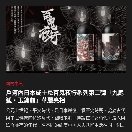
開啟專屬法式駕馭生活。 源自法國的 PEUGEOT 與
CITROËN，憑藉獨到設計語彙、創新科技，以及兼具舒適與
駕馭樂趣的產品實力，深受台灣消費者青睞，持續為市場帶來
與眾不同的法式移動體驗。 PEUGEOT 持續以前衛法式設
計、創新科技與充滿駕馭樂趣的產品魅力，為…
國內車訊
戶河內日本威士忌百鬼夜行系列第二彈「九尾
狐・玉藻前」華麗亮相
公元七世紀，平安時代，是日本最後一個歷史時期，處於古代
與中世轉捩的特殊時代，幽暗未明。傳說在平安時代，是人與
妖怪並存的年代，在不同的維度中，人與妖怪生活在同一個空