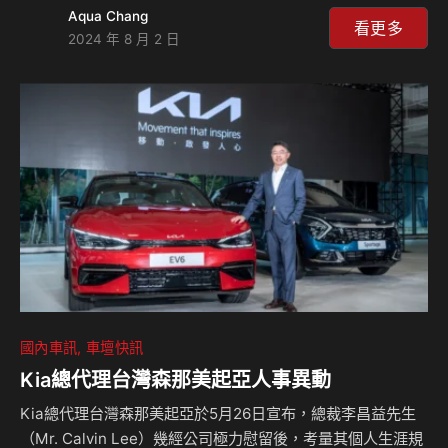
間。每個平安京居民對「子子午午巳巳戌戌未未辰辰」如同咒
Aqua Chang
語般的口訣，朗朗上口、耳熟能詳，因為這代表著每個百鬼夜
看更多
2024 年 8 月 2 日
行的日子。每到百鬼夜行之日，夜晚的一条通，家家戶戶門窗
緊閉，街上空無一人僅剩月影闌珊。相傳遇到夜行的人下場總
是百死一生，故百鬼夜行成為人們敬畏同時好奇的存在。 若
是在百鬼夜行之日，真的遇到無可奈何非得出門的情形，人們
往往會唸著一個護身咒語——「かたしはや えかせにくりに
くめるさけ てえひあしえひ われえひにけり 」意味著「我
已…
國內車訊
車壇快訊
Kia總代理台灣森那美起亞人事異動
Kia總代理台灣森那美起亞於5月26日宣布，總裁李昌益先生
（Mr. Calvin Lee）幾經公司極力慰留後，考量其個人生涯規