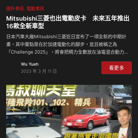
國外車訊
電動車訊
Mitsubishi三菱也出電動皮卡 未來五年推出
16款全新車型
日本汽車大廠Mitsubishi三菱近日宣布了一項全新的中期計
畫，其中重點是在於加速電動化的腳步，並且被稱之為
「Challenge 2025」，將會把精力全數放在油電混合動力、
PHEV以及純電動車款上面，在未來五年將會推出16輛全新車
Wu Yueh
型，其中有9輛將會是油電或是純電車款，不過在2023~2025
看更多
2023 年 3 月 11 日
年的產品線當中有一輛車令人受到期待，那就是基於皮卡的休
旅車款，並且會採用燃油引擎作為動力來源，而到2028年還
會有純電皮卡的出現。 從近期的產品規劃時間來看，
2023~2025年會有不少新車，而大約是一年後，一輛
PPV(Pickup-based Passenger Vehicle)將會出現，基於皮
卡的梯…