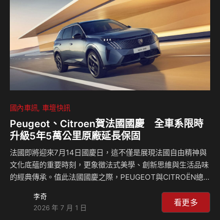
品選擇，持續帶給顧客和車迷優質的四環駕馭享受。…
國內車訊
車壇快訊
Peugeot、Citroen賀法國國慶 全車系限時
升級5年5萬公里原廠延長保固
法國即將迎來7月14日國慶日，這不僅是展現法國自由精神與
文化底蘊的重要時刻，更象徵法式美學、創新思維與生活品味
的經典傳承。值此法國國慶之際，PEUGEOT與CITROËN總
代理寶嘉聯合特別推出「法國國慶限時升級優惠專案」，以多
李奇
重升級禮遇，全面升級入主體驗與用車保障，邀請喜愛法式設
看更多
2026 年 7 月 1 日
計、駕馭樂趣與舒適生活美學的消費者，把握最佳入主時機，