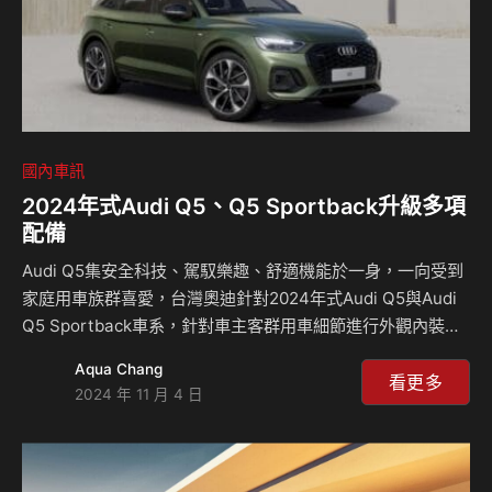
國內車訊
2024年式Audi Q5、Q5 Sportback升級多項
配備
Audi Q5集安全科技、駕馭樂趣、舒適機能於一身，一向受到
家庭用車族群喜愛，台灣奧迪針對2024年式Audi Q5與Audi
Q5 Sportback車系，針對車主客群用車細節進行外觀內裝配
備升級，全車系雙車款提供達8種豐富車型的選擇，標配齊全
Aqua Chang
智慧安全科技與quattro ultra智慧型四輪傳動系統，從車輛安
看更多
2024 年 11 月 4 日
全至駕馭樂趣，滿足各式用車需求。 台灣奧迪總裁安薩瑞
(Rahil Ansari) 表示：「感謝車主及消費者實際用車反饋，產
品團隊針對休旅家族Audi Q5 車系持續強化車系配備，希望藉
由外觀造型及內裝細節進行配備升級，提供更貼近且豐富的產