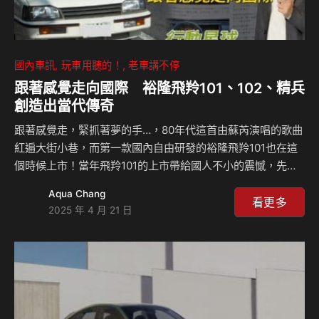
國內車訊
玩車用聽的！
老車講不停
跟著感覺走向國際 裕隆飛羚101、102、精兵
創造出當代傳奇
跟著感覺走，緊抓著夢的手…，80年代這首由蘇芮演唱的歌曲
紅遍大街小巷，而第一款國內自由研發的裕隆飛羚101也在這
個時候上市！當年飛羚101的上市帶給國人不小的震憾，先進
的外型、豐富的配備，以及極具親和力的售價讓它迅速翻紅，
Aqua Chang
之後亦曾外銷荷蘭、參加東京車展，甚至還輾轉進入俄羅斯及
看更多
2025 年 4 月 21 日
北非。之後由鍾楚紅代言的102亦有著OK的銷量，不過到了精
兵，在強敵環伺下黯然收場。飛羚系列有哪些不為人知的八卦
故事？若想收一台活體該注意哪些？本集島叔和曾親身擁有過
精兵的Celsior一起說分明！#行動星球 #島叔聊天室
#Celsior #飛羚101 #飛羚102 #精兵 #裕隆 #跟著感覺走 #蘇
芮 #鍾楚紅 #荷蘭…